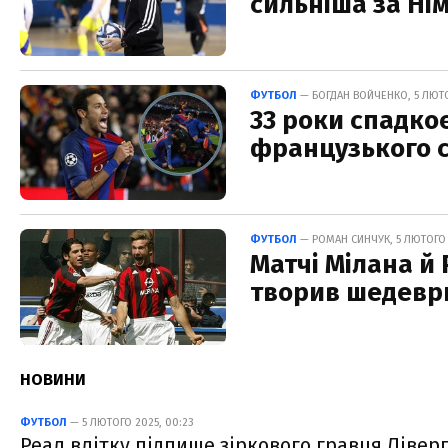
сильніша за Ні
ФУТБОЛ
— БОГДАН ВОЙЧЕНКО, 5 ЛЮТОГ
33 роки спадко
французького 
ФУТБОЛ
— РОМАН СИНЧУК, 5 ЛЮТОГО 
Матчі Мілана й 
творив шедеври
НОВИНИ
ФУТБОЛ
— 5 ЛЮТОГО 2025, 00:23
Реал влітку підпише зіркового гравця Лівер