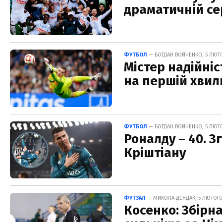
драматичній се
ФУТБОЛ
— БОГДАН ВОЙЧЕНКО, 5 ЛЮТО
Містер надійні
на першій хвил
ФУТБОЛ
— БОГДАН ВОЙЧЕНКО, 5 ЛЮТОГ
Роналду – 40. 
Кріштіану
ФУТЗАЛ
— МИКОЛА ДЕНДАК, 5 ЛЮТОГО 
Косенко: Збірн