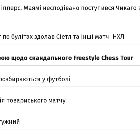
пперс, Маямі несподівано поступився Чикаго в
по булітах здолав Сіетл та інші матчі НХЛ
вою щодо скандального Freestyle Chess Tour
е розбираються у футболі
ія товариського матчу
отужний