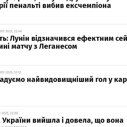
рії пенальті вибив ексчемпіона
ГО 2025, 22:49
сть: Лунін відзначився ефектним се
ині матчу з Леганесом
О 2025, 12:12
Згадуємо найвидовищніший гол у кар
2025, 22:00
а України вийшла і довела, що вона