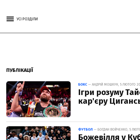
УСІ РОЗДІЛИ
ПУБЛІКАЦІЇ
БОКС
— АНДРІЙ МОШКУН, 5 ЛЮТОГО 20
Ігри розуму Та
кар'єру Циганс
ФУТБОЛ
— БОГДАН ВОЙЧЕНКО, 5 ЛЮТО
Божевілля у Куб