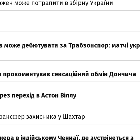
ожен може потрапити в збірну України
в може дебютувати за Трабзонспор: матчі укр
н прокоментував сенсаційний обмін Дончича
ез перехід в Астон Віллу
трансфер захисника у Шахтар
ра в індійському Ченнаї, де зустрінеться з