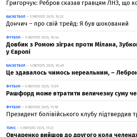
Григорчук: Ребров сказав гравцям ЛНЗ, що к
БАСКЕТБОЛ
— 5 ЛЮТОГО 2025, 10:32
Дончич – про свій трейд: Я був шокований
ФУТБОЛ
— 5 ЛЮТОГО 2025, 10:44
Довбик з Ромою зіграє проти Мілана, Зубко
у Європі
БАСКЕТБОЛ
— 5 ЛЮТОГО 2025, 10:49
Це здавалось чимось нереальним, – Лебро
ФУТБОЛ
— 5 ЛЮТОГО 2025, 11:09
Рашфорд може втратити величезну суму чер
ФУТБОЛ
— 5 ЛЮТОГО 2025, 11:18
Президент болівійського клубу підтвердив 
ТЕНІС
— 5 ЛЮТОГО 2025, 11:22
Овчаренко вийшов до другого кола челендже