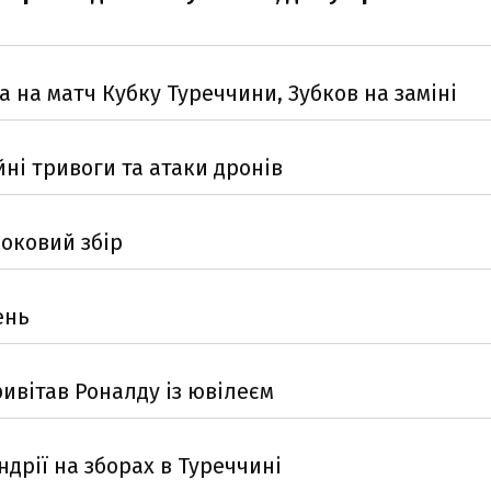
а на матч Кубку Туреччини, Зубков на заміні
ні тривоги та атаки дронів
оковий збір
ень
ивітав Роналду із ювілеєм
дрії на зборах в Туреччині