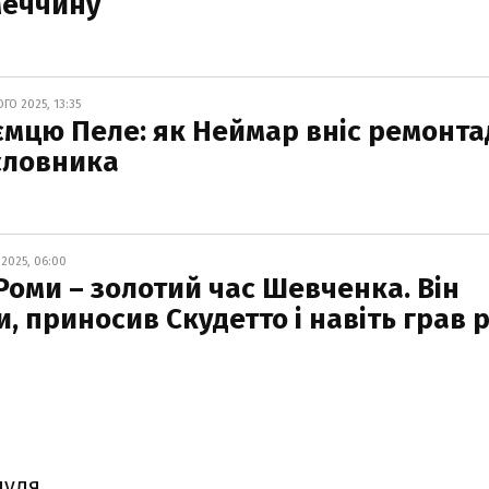
меччину
О 2025, 13:35
ємцю Пеле: як Неймар вніс ремонта
словника
2025, 06:00
Роми – золотий час Шевченка. Він
, приносив Скудетто і навіть грав 
пуля