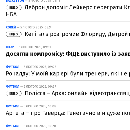
БАСКЕТБОЛ
— 5 ЛЮТОГО 2025, 08:18
Леброн допоміг Лейкерс переграти Клі
ВІДЕО
НБА
ХОКЕЙ
— 5 ЛЮТОГО 2025, 08:51
Кепіталз розгромив Флориду, Детройт 
ВІДЕО
ШАХИ
— 5 ЛЮТОГО 2025, 09:11
Досягли компромісу: ФІДЕ виступило із зая
ФУТБОЛ
— 5 ЛЮТОГО 2025, 09:26
Роналду: У моїй кар'єрі були тренери, які н
ФУТБОЛ
— 5 ЛЮТОГО 2025, 09:37
Полісся – Арка: онлайн відеотрансляц
ВІДЕО
ФУТБОЛ
— 5 ЛЮТОГО 2025, 10:08
Артета – про Гаверца: Генетично він дуже п
ФУТБОЛ
— 5 ЛЮТОГО 2025, 10:20