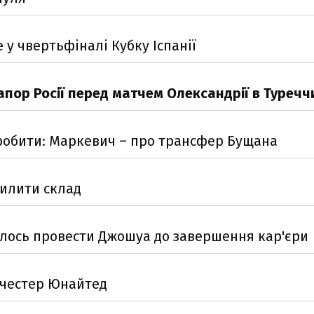
 у чвертьфіналі Кубку Іспанії
апор Росії перед матчем Олександрії в Туречч
робити: Маркевич – про трансфер Бущана
силити склад
шилось провести Джошуа до завершення кар'єри
нчестер Юнайтед