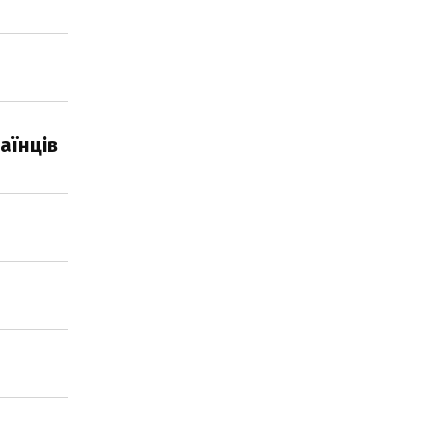
аїнців