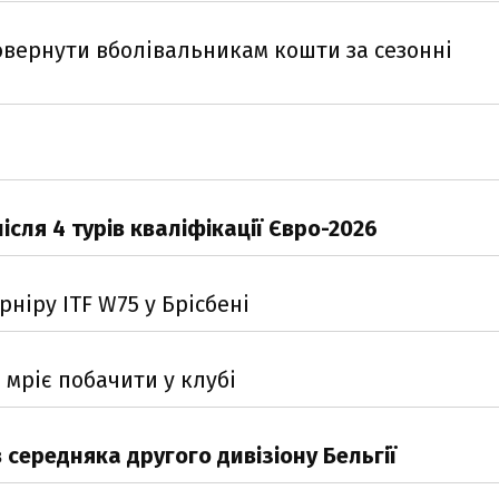
овернути вболівальникам кошти за сезонні
ісля 4 турів кваліфікації Євро-2026
рніру ITF W75 у Брісбені
 мріє побачити у клубі
середняка другого дивізіону Бельгії