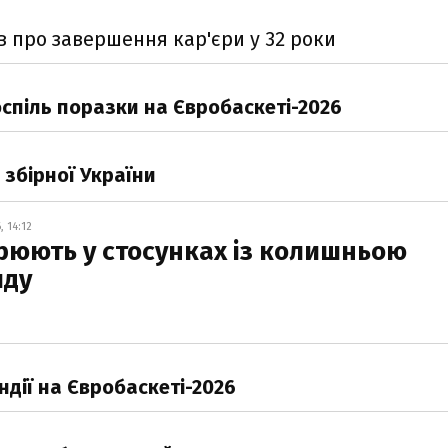
 про завершення кар'єри у 32 роки
оспіль поразки на Євробаскеті-2026
збірної України
 14:12
зрюють у стосунках із колишньою
лду
ндії на Євробаскеті-2026