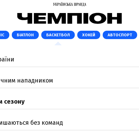
ІС
БІАТЛОН
БАСКЕТБОЛ
ХОКЕЙ
АВТОСПОРТ
раїни
річним нападником
м сезону
алишаються без команд