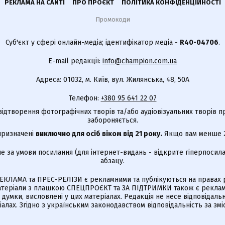
РЕКЛАМА НА САЙТІ
ПРО ПРОЄКТ
ПОЛІТИКА КОНФІДЕНЦІЙНОСТІ
Промокоди
Суб'єкт у сфері онлайн-медіа; ідентифікатор медіа -
R40-04706
.
E-mail редакції:
info@champion.com.ua
Адреса: 01032, м. Київ, вул. Жилянська, 48, 50А
Телефон:
+380 95 641 22 07
відтворення фотографічних творів та/або аудіовізуальних творів п
забороняється.
 призначені
виключно для осіб віком від 21 року.
Якщо вам менше 21
е за умови посилання (для інтернет-видань - відкрите гіперпосила
абзацу.
КЛАМА та ПРЕС-РЕЛІЗИ є рекламними та публікуються на правах р
Матеріали з плашкою СПЕЦПРОЄКТ та ЗА ПІДТРИМКИ також є реклам
є думки, висловлені у цих матеріалах. Редакція не несе відповідальн
алах. Згідно з українським законодавством відповідальність за зм