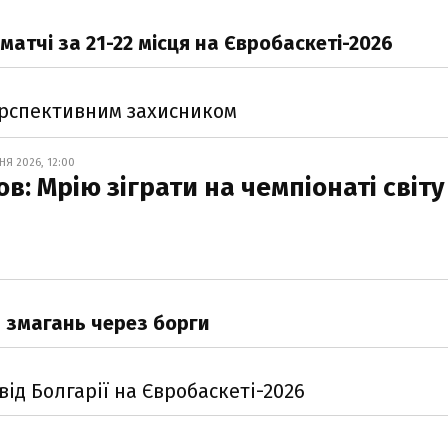
матчі за 21-22 місця на Євробаскеті-2026
ерспективним захисником
НЯ 2026, 12:00
в: Мрію зіграти на чемпіонаті світу
д змагань через борги
від Болгарії на Євробаскеті-2026