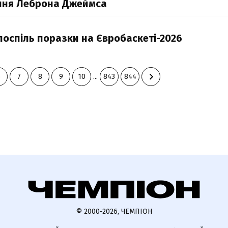
ння Леброна Джеймса
поспіль поразки на Євробаскеті-2026
6
7
8
9
10
...
843
844
© 2000-2026, ЧЕМПІОН