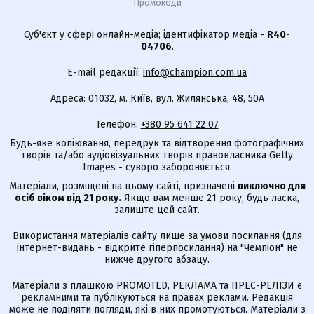
Промокоди
Суб'єкт у сфері онлайн-медіа; ідентифікатор медіа -
R40-
04706
.
E-mail редакції:
info@champion.com.ua
Адреса: 01032, м. Київ, вул. Жилянська, 48, 50А
Телефон:
+380 95 641 22 07
Будь-яке копіювання, передрук та відтворення фотографічних
творів та/або аудіовізуальних творів правовласника Getty
Images - суворо забороняється.
Матеріали, розміщені на цьому сайті, призначені
виключно для
осіб віком від 21 року.
Якщо вам менше 21 року, будь ласка,
залиште цей сайт.
Використання матеріалів сайту лише за умови посилання (для
інтернет-видань - відкрите гіперпосилання) на "Чемпіон" не
нижче другого абзацу.
Матеріали з плашкою PROMOTED, РЕКЛАМА та ПРЕС-РЕЛІЗИ є
рекламними та публікуються на правах реклами. Редакція
може не поділяти погляди, які в них промотуються. Матеріали з