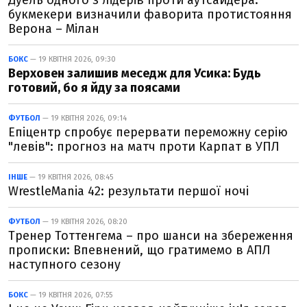
Дуель одного з лідерів проти аутсайдера:
букмекери визначили фаворита протистояння
Верона – Мілан
БОКС
— 19 КВІТНЯ 2026, 09:30
Верховен залишив меседж для Усика: Будь
готовий, бо я йду за поясами
ФУТБОЛ
— 19 КВІТНЯ 2026, 09:14
Епіцентр спробує перервати переможну серію
"левів": прогноз на матч проти Карпат в УПЛ
ІНШЕ
— 19 КВІТНЯ 2026, 08:45
WrestleMania 42: результати першої ночі
ФУТБОЛ
— 19 КВІТНЯ 2026, 08:20
Тренер Тоттенгема – про шанси на збереження
прописки: Впевнений, що гратимемо в АПЛ
наступного сезону
БОКС
— 19 КВІТНЯ 2026, 07:55