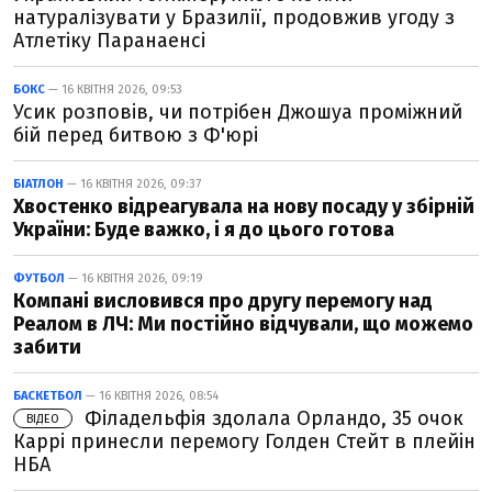
натуралізувати у Бразилії, продовжив угоду з
Атлетіку Паранаенсі
БОКС
— 16 КВІТНЯ 2026, 09:53
Усик розповів, чи потрібен Джошуа проміжний
бій перед битвою з Ф'юрі
БІАТЛОН
— 16 КВІТНЯ 2026, 09:37
Хвостенко відреагувала на нову посаду у збірній
України: Буде важко, і я до цього готова
ФУТБОЛ
— 16 КВІТНЯ 2026, 09:19
Компані висловився про другу перемогу над
Реалом в ЛЧ: Ми постійно відчували, що можемо
забити
БАСКЕТБОЛ
— 16 КВІТНЯ 2026, 08:54
Філадельфія здолала Орландо, 35 очок
ВІДЕО
Каррі принесли перемогу Голден Стейт в плейін
НБА