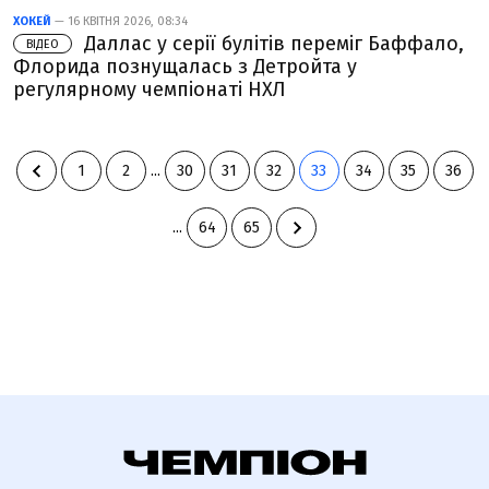
ХОКЕЙ
— 16 КВІТНЯ 2026, 08:34
Даллас у серії булітів переміг Баффало,
ВІДЕО
Флорида познущалась з Детройта у
регулярному чемпіонаті НХЛ
1
2
...
30
31
32
33
34
35
36
...
64
65