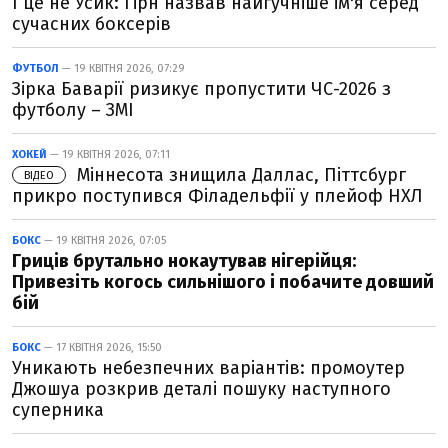
І це не Усик: Гірн назвав найгучніше ім'я серед
сучасних боксерів
ФУТБОЛ
— 19 КВІТНЯ 2026, 07:29
Зірка Баварії ризикує пропустити ЧС-2026 з
футболу – ЗМІ
ХОКЕЙ
— 19 КВІТНЯ 2026, 07:11
Міннесота знищила Даллас, Піттсбург
ВІДЕО
прикро поступився Філадельфії у плейоф НХЛ
БОКС
— 19 КВІТНЯ 2026, 07:05
Гриців брутально нокаутував нігерійця:
Привезіть когось сильнішого і побачите довший
бій
БОКС
— 17 КВІТНЯ 2026, 15:50
Уникають небезпечних варіантів: промоутер
Джошуа розкрив деталі пошуку наступного
суперника