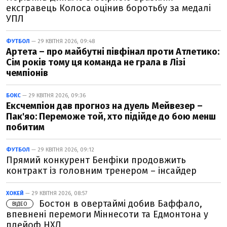
ексгравець Колоса оцінив боротьбу за медалі
УПЛ
ФУТБОЛ
— 29 КВІТНЯ 2026, 09:48
Артета – про майбутні півфінал проти Атлетико:
Сім років тому ця команда не грала в Лізі
чемпіонів
БОКС
— 29 КВІТНЯ 2026, 09:36
Ексчемпіон дав прогноз на дуель Мейвезер –
Пак'яо: Переможе той, хто підійде до бою менш
побитим
ФУТБОЛ
— 29 КВІТНЯ 2026, 09:12
Прямий конкурент Бенфіки продовжить
контракт із головним тренером – інсайдер
ХОКЕЙ
— 29 КВІТНЯ 2026, 08:57
Бостон в овертаймі добив Баффало,
ВІДЕО
впевнені перемоги Міннесоти та Едмонтона у
плейоф НХЛ