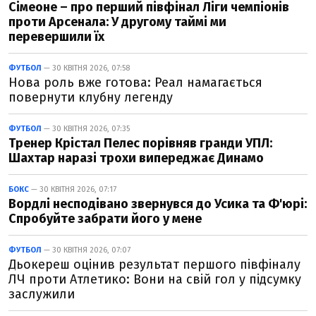
Сімеоне – про перший півфінал Ліги чемпіонів
проти Арсенала: У другому таймі ми
перевершили їх
ФУТБОЛ
— 30 КВІТНЯ 2026, 07:58
Нова роль вже готова: Реал намагається
повернути клубну легенду
ФУТБОЛ
— 30 КВІТНЯ 2026, 07:35
Тренер Крістал Пелес порівняв гранди УПЛ:
Шахтар наразі трохи випереджає Динамо
БОКС
— 30 КВІТНЯ 2026, 07:17
Вордлі несподівано звернувся до Усика та Ф'юрі:
Спробуйте забрати його у мене
ФУТБОЛ
— 30 КВІТНЯ 2026, 07:07
Дьокереш оцінив результат першого півфіналу
ЛЧ проти Атлетико: Вони на свій гол у підсумку
заслужили