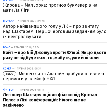
ФУТБОЛ
— 1 ТРАВНЯ 2026, 09:45
Жирона – Мальорка: прогноз букмекерів на
матч Ла Ліги
ФУТБОЛ
— 1 ТРАВНЯ 2026, 09:20
Автор найшвидшого голу у ЛК – про звитягу
над Шахтарем: Першочерговим завданням було
їх нейтралізувати
БОКС
— 1 ТРАВНЯ 2026, 08:54
Вайт – про бій Джошуа проти Ф'юрі: Якщо цього
разу не відбудеться, то, мабуть, уже й ніколи
ХОКЕЙ
— 1 ТРАВНЯ 2026, 08:34
Міннесота та Анагайм здобули впевнені
ВІДЕО
перемоги у плейоф НХЛ
ФУТБОЛ
— 1 ТРАВНЯ 2026, 08:15
Легіонер Шахтаря оцінив фіаско від Крістал
Пелес в Лізі конференцій: Нічого ще не
закінчено