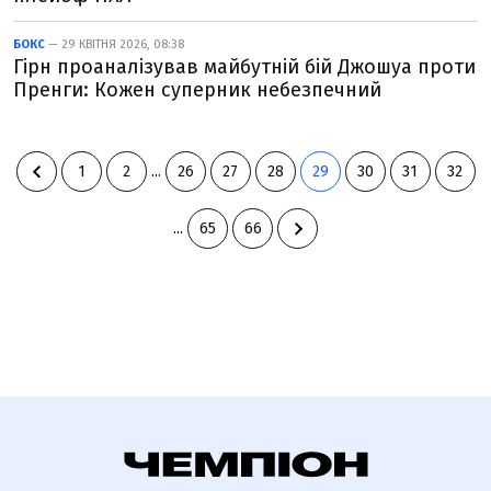
БОКС
— 29 КВІТНЯ 2026, 08:38
Гірн проаналізував майбутній бій Джошуа проти
Пренги: Кожен суперник небезпечний
1
2
...
26
27
28
29
30
31
32
...
65
66