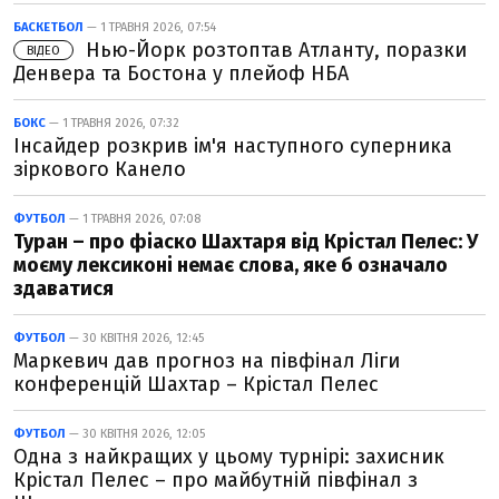
БАСКЕТБОЛ
— 1 ТРАВНЯ 2026, 07:54
Нью-Йорк розтоптав Атланту, поразки
ВІДЕО
Денвера та Бостона у плейоф НБА
БОКС
— 1 ТРАВНЯ 2026, 07:32
Інсайдер розкрив ім'я наступного суперника
зіркового Канело
ФУТБОЛ
— 1 ТРАВНЯ 2026, 07:08
Туран – про фіаско Шахтаря від Крістал Пелес: У
моєму лексиконі немає слова, яке б означало
здаватися
ФУТБОЛ
— 30 КВІТНЯ 2026, 12:45
Маркевич дав прогноз на півфінал Ліги
конференцій Шахтар – Крістал Пелес
ФУТБОЛ
— 30 КВІТНЯ 2026, 12:05
Одна з найкращих у цьому турнірі: захисник
Крістал Пелес – про майбутній півфінал з