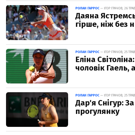
РОЛАН ГАРРОС
— ІГОР ГРАЧОВ, 26 ТРАВ
Даяна Ястремсь
гірше, ніж без 
РОЛАН ГАРРОС
— ІГОР ГРАЧОВ, 25 ТРАВ
Еліна Світоліна
чоловік Гаель, а
РОЛАН ГАРРОС
— ІГОР ГРАЧОВ, 25 ТРАВ
Дар'я Снігур: За
прогулянку