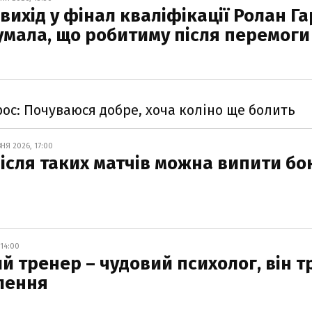
вихід у фінал кваліфікації Ролан Га
 думала, що робитиму після перемоги
рос: Почуваюся добре, хоча коліно ще болить
ВНЯ 2026, 17:00
Після таких матчів можна випити бо
 14:00
ий тренер – чудовий психолог, він т
лення