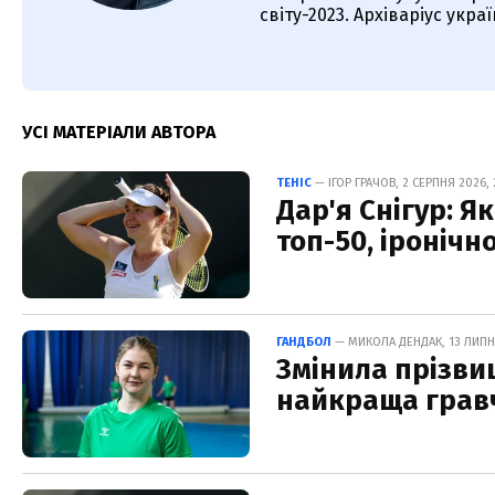
світу-2023. Архіваріус укр
УСІ МАТЕРІАЛИ АВТОРА
ТЕНІС
— ІГОР ГРАЧОВ, 2 СЕРПНЯ 2026, 
Дар'я Снігур: Я
топ-50, іронічн
ГАНДБОЛ
— МИКОЛА ДЕНДАК, 13 ЛИПН
Змінила прізвищ
найкраща гравч