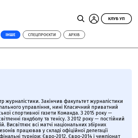
КЛУБ УП
ІНШЕ
СПЕЦПРОЄКТИ
АРХІВ
стр журналістики. Закінчив факультет журналістики
ипального управління, нині Класичний приватний
ської спортивної газети Команда. З 2015 року —
тленні гандболу та тенісу. З 2012 року — постійний
й. Висвітлює всі матчі національних збірних
сезонів працював у складі офіційної делегації
інальні турніри: Євро-2012, Євро-2014 і чемпіонат