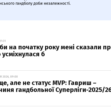
аїнського гандболу доби незалежності.
21:31
кби на початку року мені сказали п
о усміхнулася б
Я 2026, 09:00
е, але не статус MVP: Гавриш –
иня гандбольної Суперліги-2025/2