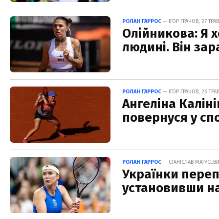
РОЛАН ГАРРОС
— ІГОР ГРАЧОВ, 27 ТРАВ
Олійникова: Я 
людині. Він зар
РОЛАН ГАРРОС
— ІГОР ГРАЧОВ, 26 ТРАВ
Ангеліна Каліні
повернуся у спо
РОЛАН ГАРРОС
— СТАНІСЛАВ МАТУСЕВИЧ
Українки переп
установивши н