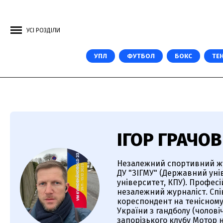
УСІ РОЗДІЛИ
УПЛ
ФУТБОЛ
БОКС
ТЕН
ІГОР ГРАЧОВ
Незалежний спортивний журн
ДУ "ЗІГМУ" (Державний уні
університет, КПУ). Професі
незалежний журналіст. Спів
кореспондент на тенісному 
України з гандболу (чолові
запорізького клубу Мотор н