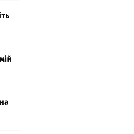
іть
 мій
 на