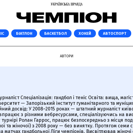
ІС
БІАТЛОН
БАСКЕТБОЛ
ХОКЕЙ
АВТОСПОРТ
АВТОРИ
аліст Спеціалізація: гандбол і теніс Освіта: вища, магі
верситет — Запорізький інститут гуманітарного та муніц
йний досвід: У 2008–2015 роках — штатний журналіст київ
працює з різними вебресурсами, спеціалізуючись на висві
турнірі Ролан Гаррос, працює безпосередньо з місця поді
чої та жіночої) з 2008 року — без винятку. Протягом семи 
а матчах гандбольної Ліги чемпіонів. Висвітлював жіночі ф