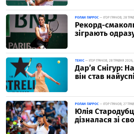
РОЛАН ГАРРОС
— ІГОР ГРАЧОВ, 28 ТРАВ
Рекорд-смаколи
зіграють одраз
ТЕНІС
— ІГОР ГРАЧОВ, 28 ТРАВНЯ 2026,
Дар’я Снігур: Н
він став найус
РОЛАН ГАРРОС
— ІГОР ГРАЧОВ, 27 ТРАВ
Юлія Стародубц
дізналася зі св