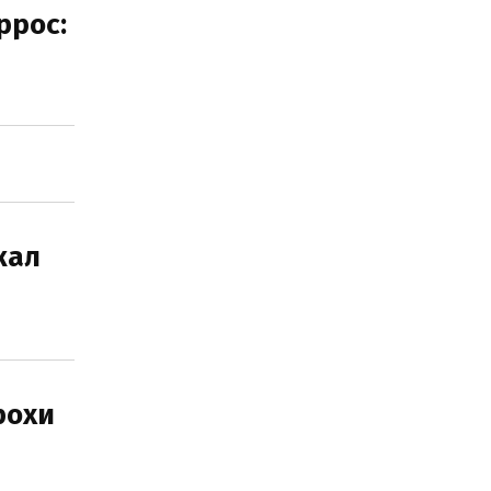
ррос:
кал
рохи