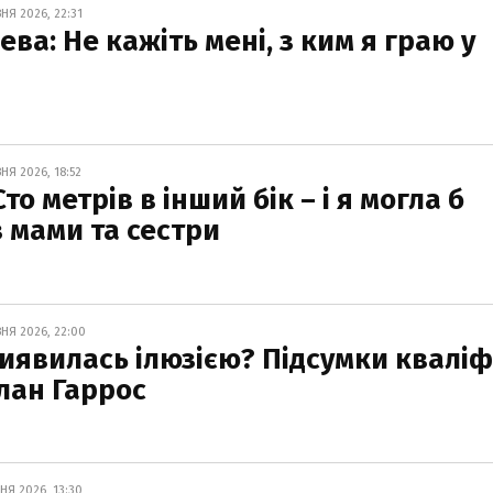
НЯ 2026, 22:31
ва: Не кажіть мені, з ким я граю у
НЯ 2026, 18:52
то метрів в інший бік – і я могла б
 мами та сестри
ВНЯ 2026, 22:00
иявилась ілюзією? Підсумки кваліф
олан Гаррос
НЯ 2026, 13:30