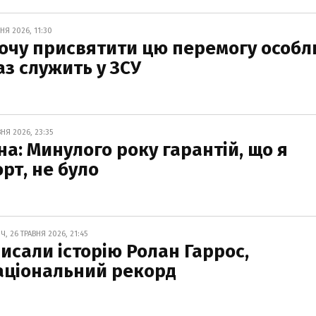
НЯ 2026, 11:30
хочу присвятити цю перемогу особл
аз служить у ЗСУ
НЯ 2026, 23:35
на: Минулого року гарантій, що я
рт, не було
, 26 ТРАВНЯ 2026, 21:45
исали історію Ролан Гаррос,
аціональний рекорд