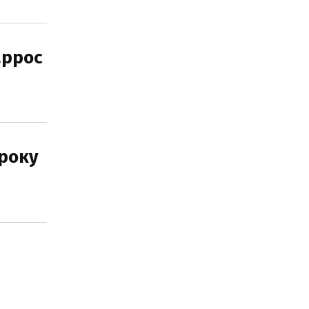
аррос
 року