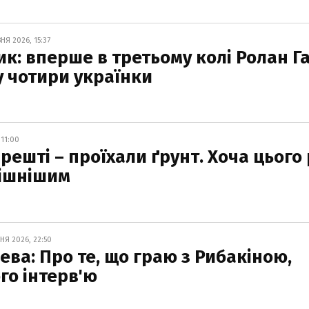
НЯ 2026, 15:37
к: вперше в третьому колі Ролан Г
у чотири українки
 11:00
арешті – проїхали ґрунт. Хоча цього
пішнішим
НЯ 2026, 22:50
ева: Про те, що граю з Рибакіною,
ого інтерв'ю