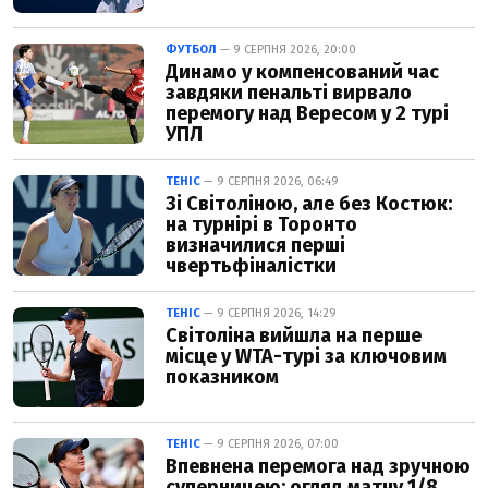
ФУТБОЛ
— 9 СЕРПНЯ 2026, 20:00
Динамо у компенсований час
завдяки пенальті вирвало
перемогу над Вересом у 2 турі
УПЛ
ТЕНІС
— 9 СЕРПНЯ 2026, 06:49
Зі Світоліною, але без Костюк:
на турнірі в Торонто
визначилися перші
чвертьфіналістки
ТЕНІС
— 9 СЕРПНЯ 2026, 14:29
Світоліна вийшла на перше
місце у WTA-турі за ключовим
показником
ТЕНІС
— 9 СЕРПНЯ 2026, 07:00
Впевнена перемога над зручною
суперницею: огляд матчу 1/8