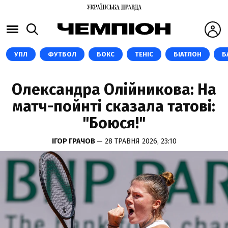
УПЛ
ФУТБОЛ
БОКС
ТЕНІС
БІАТЛОН
Б
Олександра Олійникова: На
матч-пойнті сказала татові:
"Боюся!"
ІГОР ГРАЧОВ
— 28 ТРАВНЯ 2026, 23:10
GETTY IMAGES