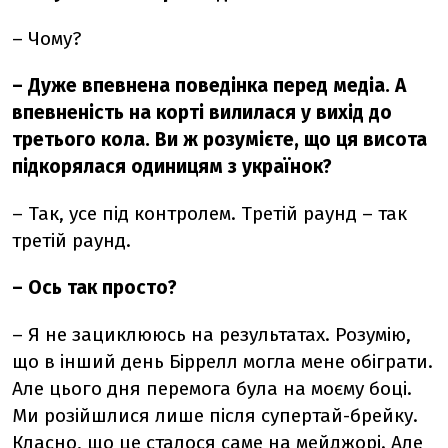
–
Чому?
–
Дуже впевнена поведінка перед медіа. А
впевненість на корті вилилася у вихід до
третього кола. Ви ж розумієте, що ця висота
підкорялася одиницям з українок?
–
Так, усе під контролем. Третій раунд
– так
третій раунд.
–
Ось так просто?
– Я не зациклююсь на результатах. Розумію,
що в інший день Біррелл могла мене обіграти.
Але цього дня перемога була на моєму боці.
Ми розійшлися лише після супертай-брейку.
Класно, що це сталося саме на мейджорі. Але