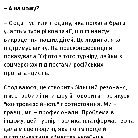
–
А на чому?
–
Сюди пустили людину, яка поїхала брати
участь у турнірі компанії, що фінансує
викрадення наших дітей. Це людина, яка
підтримує війну. На пресконференції я
показувала її фото з того турніру, лайки в
соцмережах під постами російських
пропагандистів.
Сподіваюся, це створить більший резонанс,
ніж спроби ліпити шоу й говорити про якусь
"контроверсійність" протистояння. Ми
–
гравці, ми – професіонали. Проблема в
іншому: цей турнір - велика платформа, і вона
дала
місце людині, яка потім поїде й
підтримуватиме вбивства українців.