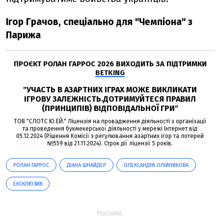
Ігор Грачов, спеціально для "Чемпіона" з
Парижа
ПРОЄКТ РОЛАН ГАРРОС 2026 ВИХОДИТЬ ЗА ПІДТРИМКИ
BETKING
"УЧАСТЬ В АЗАРТНИХ ІГРАХ МОЖЕ ВИКЛИКАТИ
ІГРОВУ ЗАЛЕЖНІСТЬ.ДОТРИМУЙТЕСЯ ПРАВИЛ
(ПРИНЦИПІВ) ВІДПОВІДАЛЬНОЇ ГРИ"
ТОВ "СЛОТС Ю.ЕЙ." Ліцензія на провадження діяльності з організації
та проведення букмекерської діяльності у мережі Інтернет від
05.12.2024 (Рішення Комісії з регулювання азартних ігор та лотерей
№559 від 21.11.2024). Строк дії ліцензії 5 років.
РОЛАН ГАРРОС
ДІАНА ШНАЙДЕР
ОЛЕКСАНДРА ОЛІЙНИКОВА
ЕКСКЛЮЗИВ
РЕКЛАМА: