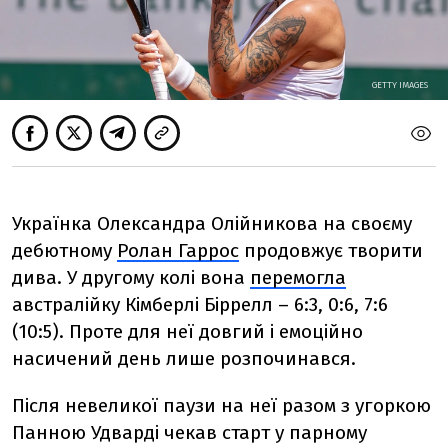
GETTY IMAGES
Українка Олександра Олійникова на своєму
дебютному
Ролан Гаррос
продовжує творити
дива. У другому колі вона
перемогла
австралійку Кімберлі Біррелл
– 6:3, 0:6, 7:6
(10:5). Проте для неї довгий і емоційно
насичений день лише розпочинався.
Після невеликої паузи
на неї разом з угоркою
Панною Удварді чекав старт у парному