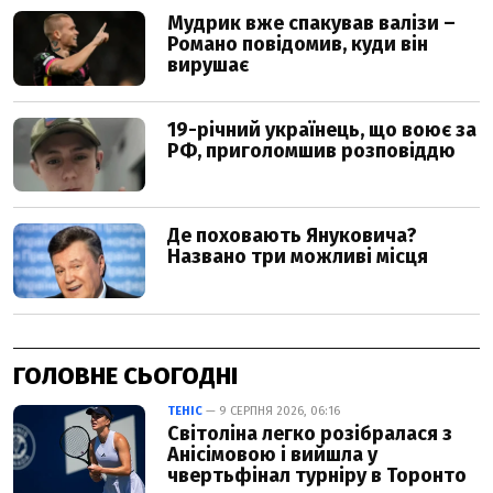
ГОЛОВНЕ СЬОГОДНІ
ТЕНІС
— 9 СЕРПНЯ 2026, 06:16
Світоліна легко розібралася з
Анісімовою і вийшла у
чвертьфінал турніру в Торонто