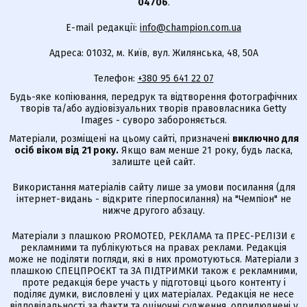
04706
.
E-mail редакції:
info@champion.com.ua
Адреса: 01032, м. Київ, вул. Жилянська, 48, 50А
Телефон:
+380 95 641 22 07
Будь-яке копіювання, передрук та відтворення фотографічних
творів та/або аудіовізуальних творів правовласника Getty
Images - суворо забороняється.
Матеріали, розміщені на цьому сайті, призначені
виключно для
осіб віком від 21 року.
Якщо вам менше 21 року, будь ласка,
залиште цей сайт.
Використання матеріалів сайту лише за умови посилання (для
інтернет-видань - відкрите гіперпосилання) на "Чемпіон" не
нижче другого абзацу.
Матеріали з плашкою PROMOTED, РЕКЛАМА та ПРЕС-РЕЛІЗИ є
рекламними та публікуються на правах реклами. Редакція
може не поділяти погляди, які в них промотуються. Матеріали з
плашкою СПЕЦПРОЄКТ та ЗА ПІДТРИМКИ також є рекламними,
проте редакція бере участь у підготовці цього контенту і
поділяє думки, висловлені у цих матеріалах. Редакція не несе
відповідальності за факти та оціночні судження, оприлюднені у