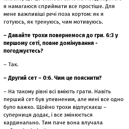
я намагаюся сприймати все простіше. Для
мене важливіші речі поза кортом: як я
готуюсь, як тренуюсь, чим мотивуюсь.
–
Давайте трохи повернемося до гри. 6:3 у
першому сеті, повне домінування -
погоджуєтесь?
– Так.
–
Другий сет
– 0:6. Чим це пояснити?
–
На такому рівні всі вміють грати. Навіть
перший сет був упевненим, але мені все одно
було важко. Щойно трохи відпускаєш
–
суперниця додає, і все змінюється
кардинально. Тим паче вона влучала