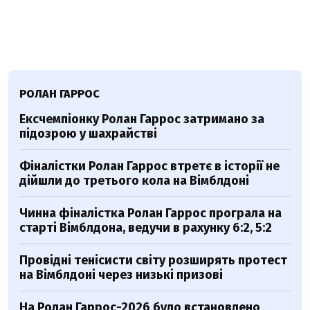
РОЛАН ГАРРОС
Ексчемпіонку Ролан Гаррос затримано за
підозрою у шахрайстві
Фіналістки Ролан Гаррос втретє в історії не
дійшли до третього кола на Вімблдоні
Чинна фіналістка Ролан Гаррос програла на
старті Вімблдона, ведучи в рахунку 6:2, 5:2
Провідні тенісисти світу розширять протест
на Вімблдоні через низькі призові
На Ролан Гаррос-2026 було встановлено