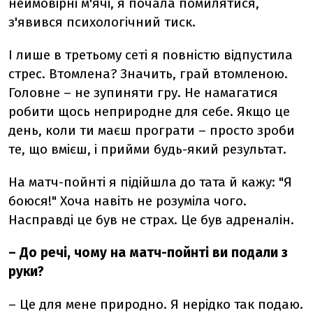
неймовірні м'ячі, я почала помилятися,
з'явився психологічний тиск.
І лише в третьому сеті я повністю відпустила
стрес. Втомлена? Значить, грай втомленою.
Головне – не зупиняти гру. Не намагатися
робити щось неприродне для себе. Якщо це
день, коли ти маєш програти – просто зроби
те, що вмієш, і прийми будь-який результат.
На матч-пойнті я підійшла до тата й кажу: "Я
боюся!" Хоча навіть не розуміла чого.
Насправді це був не страх. Це був адреналін.
–
До речі, чому на матч-пойнті ви подали з
руки?
–
Це для мене природно. Я нерідко так подаю.