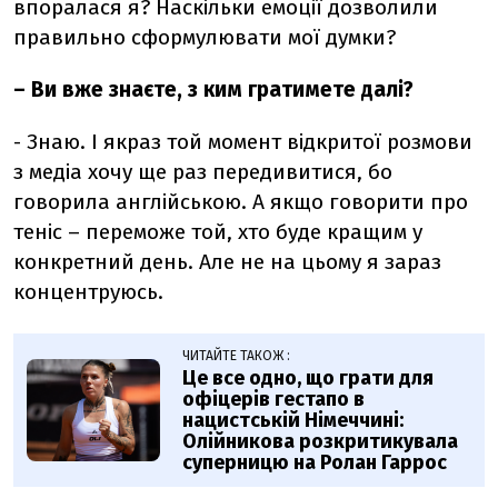
впоралася я? Наскільки емоції дозволили
правильно сформулювати мої думки?
–
Ви вже знаєте, з ким гратимете далі?
- Знаю. І якраз той момент відкритої розмови
з медіа хочу ще раз передивитися, бо
говорила англійською. А якщо говорити про
теніс
– переможе той, хто буде кращим у
конкретний день. Але не на цьому я зараз
концентруюсь.
ЧИТАЙТЕ ТАКОЖ :
Це все одно, що грати для
офіцерів гестапо в
нацистській Німеччині:
Олійникова розкритикувала
суперницю на Ролан Гаррос