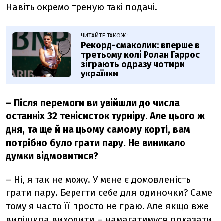
Навіть окремо треную такі подачі.
ЧИТАЙТЕ ТАКОЖ :
Рекорд-смаколик: вперше в
третьому колі Ролан Гаррос
зіграють одразу чотири
українки
–
Після перемоги ви увійшли до числа
останніх 32 тенісисток турніру. Але цього ж
дня, та ще й на цьому самому корті, вам
потрібно було грати пару. Не виникало
думки відмовитися?
–
Ні, я так не можу. У мене є домовленість
грати пару. Берегти себе для одиночки? Саме
тому я часто її просто не граю. Але якщо вже
вирішила виходити
– намагатимуся показати