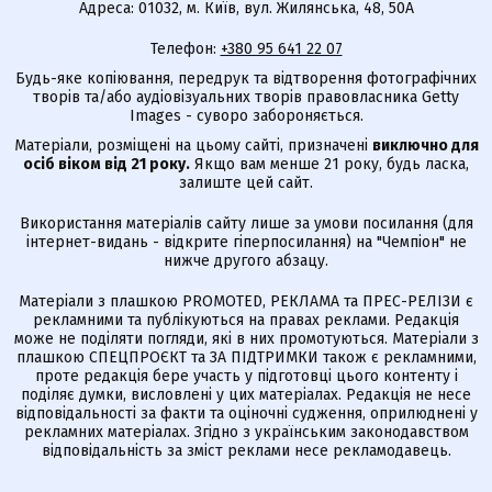
Адреса: 01032, м. Київ, вул. Жилянська, 48, 50А
Телефон:
+380 95 641 22 07
Будь-яке копіювання, передрук та відтворення фотографічних
творів та/або аудіовізуальних творів правовласника Getty
Images - суворо забороняється.
Матеріали, розміщені на цьому сайті, призначені
виключно для
осіб віком від 21 року.
Якщо вам менше 21 року, будь ласка,
залиште цей сайт.
Використання матеріалів сайту лише за умови посилання (для
інтернет-видань - відкрите гіперпосилання) на "Чемпіон" не
нижче другого абзацу.
Матеріали з плашкою PROMOTED, РЕКЛАМА та ПРЕС-РЕЛІЗИ є
рекламними та публікуються на правах реклами. Редакція
може не поділяти погляди, які в них промотуються. Матеріали з
плашкою СПЕЦПРОЄКТ та ЗА ПІДТРИМКИ також є рекламними,
проте редакція бере участь у підготовці цього контенту і
поділяє думки, висловлені у цих матеріалах. Редакція не несе
відповідальності за факти та оціночні судження, оприлюднені у
рекламних матеріалах. Згідно з українським законодавством
відповідальність за зміст реклами несе рекламодавець.