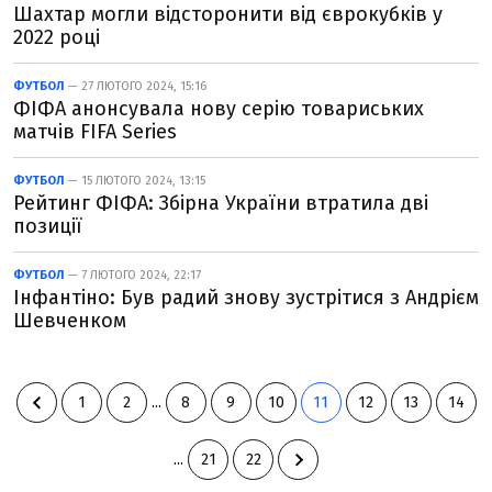
Шахтар могли відсторонити від єврокубків у
2022 році
ФУТБОЛ
— 27 ЛЮТОГО 2024, 15:16
ФІФА анонсувала нову серію товариських
матчів FIFA Series
ФУТБОЛ
— 15 ЛЮТОГО 2024, 13:15
Рейтинг ФІФА: Збірна України втратила дві
позиції
ФУТБОЛ
— 7 ЛЮТОГО 2024, 22:17
Інфантіно: Був радий знову зустрітися з Андрієм
Шевченком
1
2
...
8
9
10
11
12
13
14
...
21
22