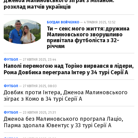
Дженоа Малиновського зіграє з Міланом:
розклад матчів українців
БОГДАН ВОЙЧЕНКО
— 4 ТРАВНЯ 2025, 12:52
Ти – сенс мого життя: дружина
Малиновського зворушливо
привітала футболіста з 32-
річчям
ФУТБОЛ
— 27 КВІТНЯ 2025, 23:44
Наполі перемогою над Торіно вирвався в лідери,
Рома Довбика переграла Інтер у 34 турі Серії А
ФУТБОЛ
— 27 КВІТНЯ 2025, 08:03
Довбик проти Інтера, Дженоа Малиновського
зіграє з Комо в 34 турі Серії А
ФУТБОЛ
— 23 КВІТНЯ 2025, 21:31
Дженоа без Малиновського програла Лаціо,
Парма здолала Ювентус у 33 турі Серії А