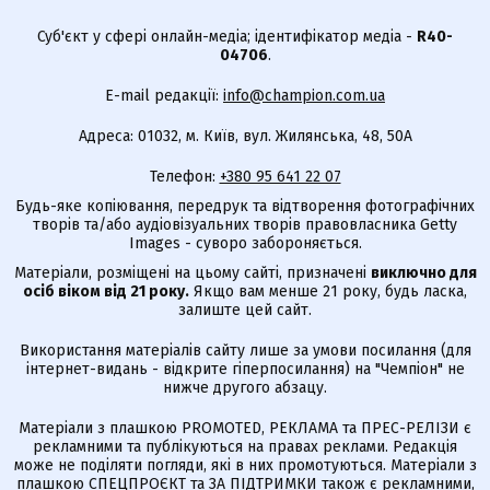
Суб'єкт у сфері онлайн-медіа; ідентифікатор медіа -
R40-
04706
.
E-mail редакції:
info@champion.com.ua
Адреса: 01032, м. Київ, вул. Жилянська, 48, 50А
Телефон:
+380 95 641 22 07
Будь-яке копіювання, передрук та відтворення фотографічних
творів та/або аудіовізуальних творів правовласника Getty
Images - суворо забороняється.
Матеріали, розміщені на цьому сайті, призначені
виключно для
осіб віком від 21 року.
Якщо вам менше 21 року, будь ласка,
залиште цей сайт.
Використання матеріалів сайту лише за умови посилання (для
інтернет-видань - відкрите гіперпосилання) на "Чемпіон" не
нижче другого абзацу.
Матеріали з плашкою PROMOTED, РЕКЛАМА та ПРЕС-РЕЛІЗИ є
рекламними та публікуються на правах реклами. Редакція
може не поділяти погляди, які в них промотуються. Матеріали з
плашкою СПЕЦПРОЄКТ та ЗА ПІДТРИМКИ також є рекламними,