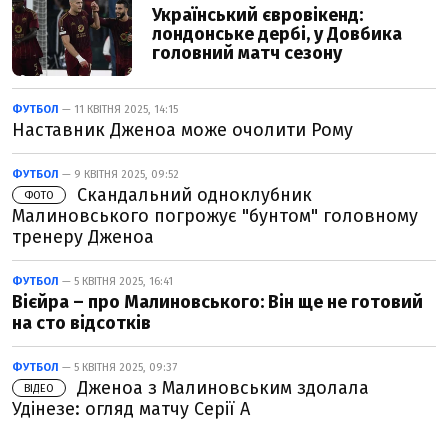
Український євровікенд:
лондонське дербі, у Довбика
головний матч сезону
ФУТБОЛ
— 11 КВІТНЯ 2025, 14:15
Наставник Дженоа може очолити Рому
ФУТБОЛ
— 9 КВІТНЯ 2025, 09:52
Скандальний одноклубник
ФОТО
Малиновського погрожує "бунтом" головному
тренеру Дженоа
ФУТБОЛ
— 5 КВІТНЯ 2025, 16:41
Вієйра – про Малиновського: Він ще не готовий
на сто відсотків
ФУТБОЛ
— 5 КВІТНЯ 2025, 09:37
Дженоа з Малиновським здолала
ВІДЕО
Удінезе: огляд матчу Серії А