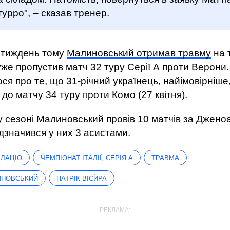
урро", – сказав тренер.
 тиждень тому
Малиновський отримав травму
на 
же пропустив матч 32 туру Серії А проти Верони.
ся про те, що 31-річний українець, найімовірніше
до матчу 34 туру проти Комо (27 квітня).
 сезоні Малиновський провів 10 матчів за Дженоа
відзначився у них 3 асистами.
ЛАЦІО
ЧЕМПІОНАТ ІТАЛІЇ, СЕРІЯ А
ТРАВМА
ИНОВСЬКИЙ
ПАТРІК ВІЄЙРА
РЕКЛАМА: