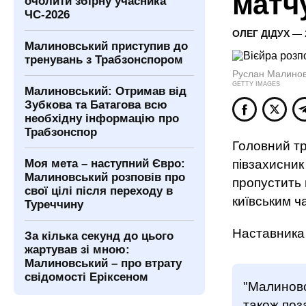
матч
очолити збірну учасника
ЧС-2026
ОЛЕГ ДІДУХ
— 
Малиновський приступив до
тренувань з Трабзонспором
Руслан Малинов
GETTY IMAGES
Малиновський: Отримав від
Зубкова та Батагова всю
необхідну інформацію про
Трабзонспор
Головний тр
Моя мета – наступний Євро:
півзахисник
Малиновський розповів про
пропустить м
свої цілі після переходу в
київським ч
Туреччину
Наставника
За кілька секунд до цього
жартував зі мною:
Малиновський – про втрату
свідомості Еріксеном
"Малиновс
також поз