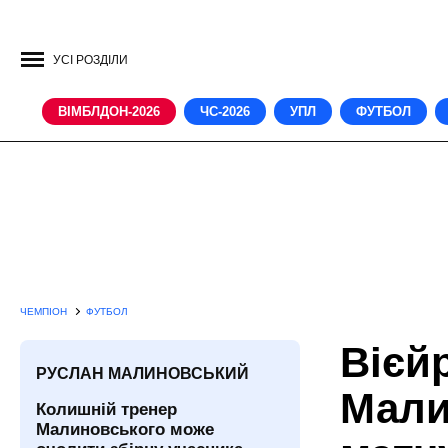
УСІ РОЗДІЛИ
ВІМБЛДОН-2026
ЧС-2026
УПЛ
ФУТБОЛ
ЧЕМПІОН
ФУТБОЛ
Вієй
РУСЛАН МАЛИНОВСЬКИЙ
Мали
Колишній тренер
Малиновського може