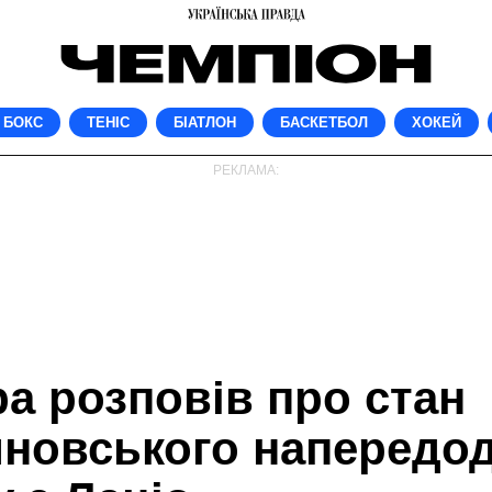
БОКС
ТЕНІС
БІАТЛОН
БАСКЕТБОЛ
ХОКЕЙ
РЕКЛАМА:
ра розповів про стан
новського напередод