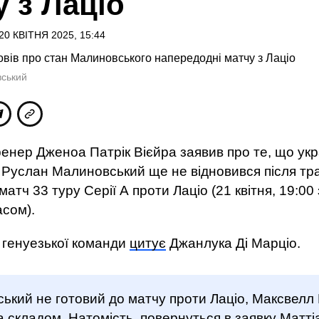
у з Лаціо
20 КВІТНЯ 2025, 15:44
ський
енер Дженоа Патрік Вієйра заявив про те, що укр
 Руслан Малиновський ще не відновився після тр
атч 33 туру Серії А проти Лаціо (21 квітня, 19:00
асом).
 генуезької команди
цитує
Джанлука Ді Марціо.
ький не готовий до матчу проти Лаціо, Максвелл
а складом. Натомість, повернуться в заявку Маттіа