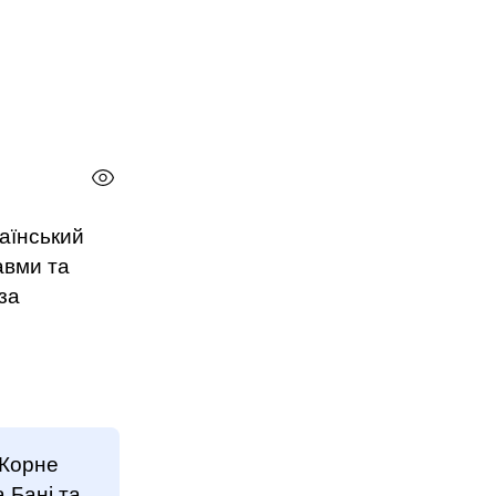
аїнський
авми та
 за
 Корне
 Бані та