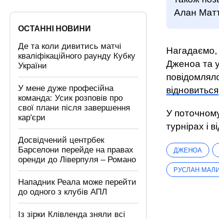
Алан Матт
ОСТАННІ НОВИНИ
Де та коли дивитись матчі
Нагадаємо,
кваліфікаційного раунду Кубку
Дженоа та у
України
повідомляло
У мене дуже професійна
відновиться
команда: Усик розповів про
свої плани після завершення
У поточному
кар'єри
турнірах і 
Досвідчений центрбек
Барселони перейде на правах
ДЖЕНОА
оренди до Ліверпуля – Романо
РУСЛАН МАЛ
Нападник Реала може перейти
до одного з клубів АПЛ
Із зірки Клівленда зняли всі