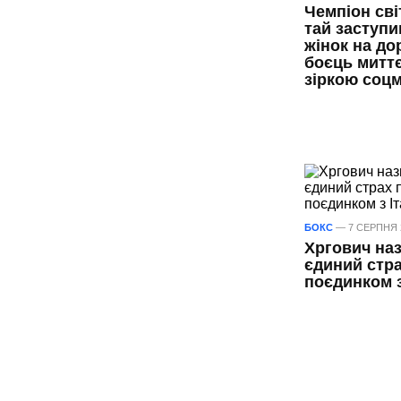
Чемпіон сві
тай заступи
жінок на дор
боєць митт
зіркою соц
БОКС
— 7 СЕРПНЯ 2
Хргович наз
єдиний стр
поєдинком 