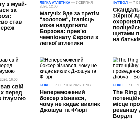
ЛЕГКА АТЛЕТИКА
— 7 СЕРПНЯ
ФУТБОЛ
— 7 СЕ
ту з муай-
2026, 12:00
Скандаль
вся за
Магучіх йде за третім
збірної А
озі:
"золотом", італієць
охороня
єво став
може наздогнати
поліцейсь
мереж
Борзова: прев'ю
щитами п
чемпіонату Європи з
на батькі
легкої атлетики
026, 16:06
БОКС
— 7 СЕРПНЯ 2026, 11:03
БОКС
— 7 СЕРПН
вав свій
Непереможений
The Ring
ах перед
боксер зізнався,
потенційн
з Ітаумою
чому не кидає виклик
місце пр
Джошуа та Ф'юрі
реваншу 
Вордлі