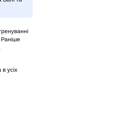
тренуванні
 Раніше
,
 в усіх