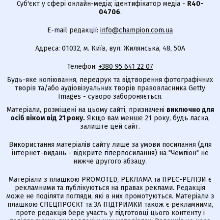
Суб'єкт у сфері онлайн-медіа; ідентифікатор медіа -
R40-
04706
.
E-mail редакції:
info@champion.com.ua
Адреса: 01032, м. Київ, вул. Жилянська, 48, 50А
Телефон:
+380 95 641 22 07
Будь-яке копіювання, передрук та відтворення фотографічних
творів та/або аудіовізуальних творів правовласника Getty
Images - суворо забороняється.
Матеріали, розміщені на цьому сайті, призначені
виключно для
осіб віком від 21 року.
Якщо вам менше 21 року, будь ласка,
залиште цей сайт.
Використання матеріалів сайту лише за умови посилання (для
інтернет-видань - відкрите гіперпосилання) на "Чемпіон" не
нижче другого абзацу.
Матеріали з плашкою PROMOTED, РЕКЛАМА та ПРЕС-РЕЛІЗИ є
рекламними та публікуються на правах реклами. Редакція
може не поділяти погляди, які в них промотуються. Матеріали з
плашкою СПЕЦПРОЄКТ та ЗА ПІДТРИМКИ також є рекламними,
проте редакція бере участь у підготовці цього контенту і