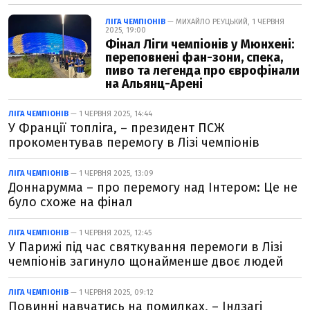
ЛІГА ЧЕМПІОНІВ
— МИХАЙЛО РЕУЦЬКИЙ, 1 ЧЕРВНЯ
2025, 19:00
Фінал Ліги чемпіонів у Мюнхені:
переповнені фан-зони, спека,
пиво та легенда про єврофінали
на Альянц-Арені
ЛІГА ЧЕМПІОНІВ
— 1 ЧЕРВНЯ 2025, 14:44
У Франції топліга, – президент ПСЖ
прокоментував перемогу в Лізі чемпіонів
ЛІГА ЧЕМПІОНІВ
— 1 ЧЕРВНЯ 2025, 13:09
Доннарумма – про перемогу над Інтером: Це не
було схоже на фінал
ЛІГА ЧЕМПІОНІВ
— 1 ЧЕРВНЯ 2025, 12:45
У Парижі під час святкування перемоги в Лізі
чемпіонів загинуло щонайменше двоє людей
ЛІГА ЧЕМПІОНІВ
— 1 ЧЕРВНЯ 2025, 09:12
Повинні навчатись на помилках, – Індзагі