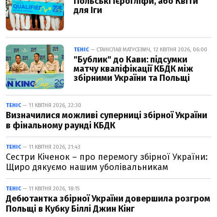
Польські ієрогліфи, або Квіти
для Іги
ТЕНІС
— СТАНІСЛАВ МАТУСЕВИЧ, 12 КВІТНЯ 2026, 06:00
"Бублик" до Кави: підсумки
матчу кваліфікації КБДК між
збірними України та Польщі
ТЕНІС
— 11 КВІТНЯ 2026, 22:30
Визначилися можливі суперниці збірної України
в фінальному раунді КБДК
ТЕНІС
— 11 КВІТНЯ 2026, 21:43
Сестри Кіченок – про перемогу збірної України:
Щиро дякуємо нашим уболівальникам
ТЕНІС
— 11 КВІТНЯ 2026, 18:15
Дебютантка збірної України довершила розгром
Польщі в Кубку Біллі Джин Кінг