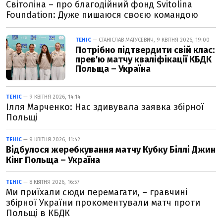
Світоліна – про благодійний фонд Svitolina
Foundation: Дуже пишаюся своєю командою
ТЕНІС
— СТАНІСЛАВ МАТУСЕВИЧ, 9 КВІТНЯ 2026, 19:00
Потрібно підтвердити свій клас:
прев'ю матчу кваліфікації КБДК
Польща – Україна
ТЕНІС
— 9 КВІТНЯ 2026, 14:14
Ілля Марченко: Нас здивувала заявка збірної
Польщі
ТЕНІС
— 9 КВІТНЯ 2026, 11:42
Відбулося жеребкування матчу Кубку Біллі Джин
Кінг Польща – Україна
ТЕНІС
— 8 КВІТНЯ 2026, 16:57
Ми приїхали сюди перемагати, – гравчині
збірної України прокоментували матч проти
Польщі в КБДК