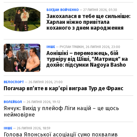
БОГДАН ВОЙЧЕНКО
— 27 ЛИПНЯ 2026, 01:30
Закохалася в тебе ще сильніше:
Харлан ніжно привітала
коханого з днем народження
ІНШЕ
— РУСЛАН ТРАВКІН, 26 ЛИПНЯ 2026, 23:00
Аонішікі – переможець, бій
турніру від Шіші, "Матриця" на
дохйо: підсумки Nagoya Basho
ВЕЛОСПОРТ
— 26 ЛИПНЯ 2026, 21:00
Погачар вп’яте в кар’єрі виграв Тур де Франс
ВОЛЕЙБОЛ
— 26 ЛИПНЯ 2026, 19:12
Янчук: Вихід у плейоф Ліги націй – це щось
неймовірне
ІНШЕ
— 26 ЛИПНЯ 2026, 18:59
Голова Японської асоціації сумо похвалив