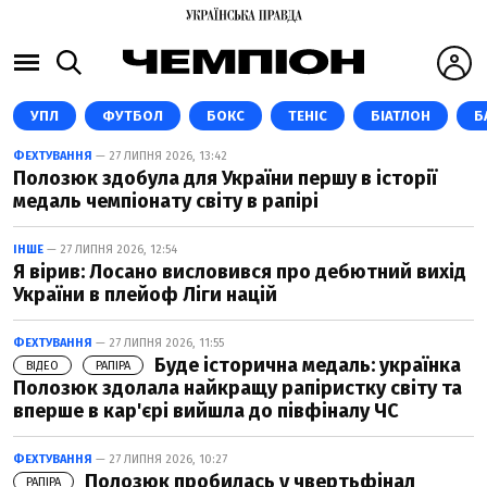
УПЛ
ФУТБОЛ
БОКС
ТЕНІС
БІАТЛОН
Б
ФЕХТУВАННЯ
— 27 ЛИПНЯ 2026, 13:42
Полозюк здобула для України першу в історії
медаль чемпіонату світу в рапірі
ІНШЕ
— 27 ЛИПНЯ 2026, 12:54
Я вірив: Лосано висловився про дебютний вихід
України в плейоф Ліги націй
ФЕХТУВАННЯ
— 27 ЛИПНЯ 2026, 11:55
Буде історична медаль: українка
ВІДЕО
РАПІРА
Полозюк здолала найкращу рапіристку світу та
вперше в кар'єрі вийшла до півфіналу ЧС
ФЕХТУВАННЯ
— 27 ЛИПНЯ 2026, 10:27
Полозюк пробилась у чвертьфінал
РАПІРА