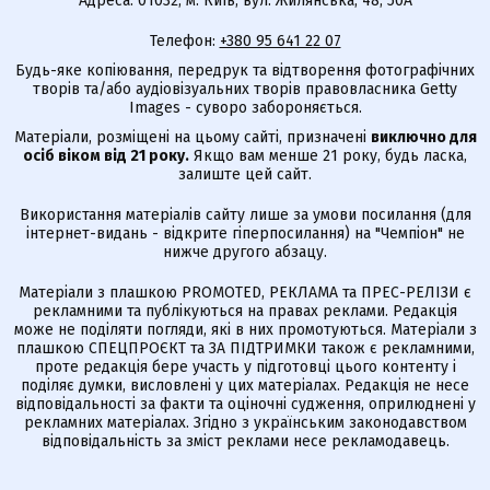
Адреса: 01032, м. Київ, вул. Жилянська, 48, 50А
Телефон:
+380 95 641 22 07
Будь-яке копіювання, передрук та відтворення фотографічних
творів та/або аудіовізуальних творів правовласника Getty
Images - суворо забороняється.
Матеріали, розміщені на цьому сайті, призначені
виключно для
осіб віком від 21 року.
Якщо вам менше 21 року, будь ласка,
залиште цей сайт.
Використання матеріалів сайту лише за умови посилання (для
інтернет-видань - відкрите гіперпосилання) на "Чемпіон" не
нижче другого абзацу.
Матеріали з плашкою PROMOTED, РЕКЛАМА та ПРЕС-РЕЛІЗИ є
рекламними та публікуються на правах реклами. Редакція
може не поділяти погляди, які в них промотуються. Матеріали з
плашкою СПЕЦПРОЄКТ та ЗА ПІДТРИМКИ також є рекламними,
проте редакція бере участь у підготовці цього контенту і
поділяє думки, висловлені у цих матеріалах. Редакція не несе
відповідальності за факти та оціночні судження, оприлюднені у
рекламних матеріалах. Згідно з українським законодавством
відповідальність за зміст реклами несе рекламодавець.