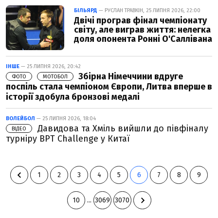
БІЛЬЯРД
— РУСЛАН ТРАВКІН, 25 ЛИПНЯ 2026, 22:00
Двічі програв фінал чемпіонату
світу, але виграв життя: нелегка
доля опонента Ронні О'Саллівана
ІНШЕ
— 25 ЛИПНЯ 2026, 20:42
Збірна Німеччини вдруге
ФОТО
МОТОБОЛ
поспіль стала чемпіоном Європи, Литва вперше в
історії здобула бронзові медалі
ВОЛЕЙБОЛ
— 25 ЛИПНЯ 2026, 18:04
Давидова та Хміль вийшли до півфіналу
ВІДЕО
турніру BPT Challenge у Китаї
1
2
3
4
5
6
7
8
9
10
...
3069
3070