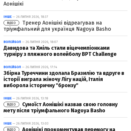
Аонішікі
ІНШЕ
— 26 ЛИПНЯ 2026, 18:37
Тренер Аонішікі відреагував на
ВІДЕО
тріумфальний для українця Nagoya Basho
ВОЛЕЙБОЛ
— 26 ЛИПНЯ 2026, 18:07
Давидова та Хміль стали віцечемпіонками
турніру з пляжного волейболу BPT Challenge
ВОЛЕЙБОЛ
— 26 ЛИПНЯ 2026, 17:14
Збірна Туреччини здолала Бразилію та вдруге в
історії виграла жіночу Лігу націй, Італія
виборола історичну "бронзу"
ІНШЕ
— 26 ЛИПНЯ 2026, 13:18
Сумоїст Аонішікі назвав свою головну
ВІДЕО
мету після тріумфального Nagoya Basho
ІНШЕ
— 26 ЛИПНЯ 2026, 13:03
Аонішікі прокоментував перемогу на
ВІДЕО