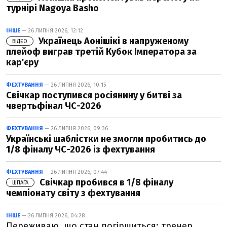
турнірі Nagoya Basho
ІНШЕ
— 26 ЛИПНЯ 2026, 12:12
Українець Аонішікі в напруженому
ВІДЕО
плейоф виграв третій Кубок Імператора за
кар'єру
ФЕХТУВАННЯ
— 26 ЛИПНЯ 2026, 10:15
Свічкар поступився росіянину у битві за
чвертьфінал ЧС-2026
ФЕХТУВАННЯ
— 26 ЛИПНЯ 2026, 09:36
Українські шаблістки не змогли пробитись до
1/8 фіналу ЧС-2026 із фехтування
ФЕХТУВАННЯ
— 26 ЛИПНЯ 2026, 07:44
Свічкар пробився в 1/8 фіналу
ШПАГА
чемпіонату світу з фехтування
ІНШЕ
— 26 ЛИПНЯ 2026, 04:28
Переживаю, що стан погіршиться: тренер