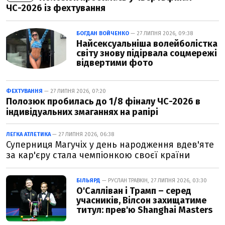
ЧС-2026 із фехтування
БОГДАН ВОЙЧЕНКО
— 27 ЛИПНЯ 2026, 09:38
Найсексуальніша волейболістка
світу знову підірвала соцмережі
відвертими фото
ФЕХТУВАННЯ
— 27 ЛИПНЯ 2026, 07:20
Полозюк пробилась до 1/8 фіналу ЧС-2026 в
індивідуальних змаганнях на рапірі
ЛЕГКА АТЛЕТИКА
— 27 ЛИПНЯ 2026, 06:38
Суперниця Магучіх у день народження вдев'яте
за кар'єру стала чемпіонкою своєї країни
БІЛЬЯРД
— РУСЛАН ТРАВКІН, 27 ЛИПНЯ 2026, 03:30
О'Салліван і Трамп – серед
учасників, Вілсон захищатиме
титул: прев'ю Shanghai Masters