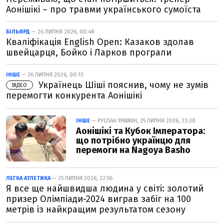
Аонішікі – про травми українського сумоїста
БІЛЬЯРД
— 26 ЛИПНЯ 2026, 00:48
Кваліфікація English Open: Казаков здолав
швейцарця, Бойко і Ларков програли
ІНШЕ
— 26 ЛИПНЯ 2026, 00:13
Українець Шіші пояснив, чому не зумів
ВІДЕО
перемогти конкурента Аонішікі
ІНШЕ
— РУСЛАН ТРАВКІН, 25 ЛИПНЯ 2026, 23:30
Аонішікі та Кубок Імператора:
що потрібно українцю для
перемоги на Nagoya Basho
ЛЕГКА АТЛЕТИКА
— 25 ЛИПНЯ 2026, 22:56
Я все ще найшвидша людина у світі: золотий
призер Олімпіади-2024 виграв забіг на 100
метрів із найкращим результатом сезону