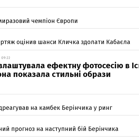
емиразовий чемпіон Європи
пертяж оцінив шанси Кличка здолати Кабаєла
 09:22
влаштувала ефектну фотосесію в Ісп
на показала стильні образи
дреагував на камбек Берінчика у ринг
вний прогноз на наступний бій Берінчика