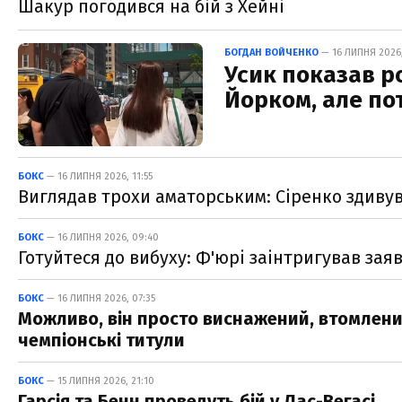
Шакур погодився на бій з Хейні
БОГДАН ВОЙЧЕНКО
— 16 ЛИПНЯ 2026,
Усик показав р
Йорком, але пот
БОКС
— 16 ЛИПНЯ 2026, 11:55
Виглядав трохи аматорським: Сіренко здиву
БОКС
— 16 ЛИПНЯ 2026, 09:40
Готуйтеся до вибуху: Ф'юрі заінтригував за
БОКС
— 16 ЛИПНЯ 2026, 07:35
Можливо, він просто виснажений, втомлений
чемпіонські титули
БОКС
— 15 ЛИПНЯ 2026, 21:10
Гарсія та Бенн проведуть бій у Лас-Вегасі