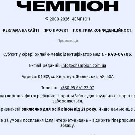
© 2000-2026, ЧЕМПІОН
РЕКЛАМА НА САЙТІ
ПРО ПРОЄКТ
ПОЛІТИКА КОНФІДЕНЦІЙНОСТІ
Промокоди
Суб'єкт у сфері онлайн-медіа; ідентифікатор медіа -
R40-04706
.
E-mail редакції:
info@champion.com.ua
Адреса: 01032, м. Київ, вул. Жилянська, 48, 50А
Телефон:
+380 95 641 22 07
відтворення фотографічних творів та/або аудіовізуальних творів п
забороняється.
 призначені
виключно для осіб віком від 21 року.
Якщо вам менше 21
е за умови посилання (для інтернет-видань - відкрите гіперпосила
абзацу.