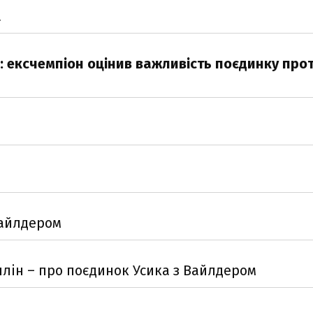
а
: ексчемпіон оцінив важливість поєдинку про
Вайлдером
ллін – про поєдинок Усика з Вайлдером