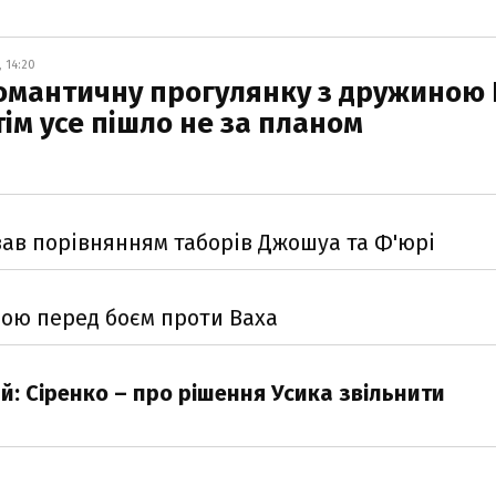
 14:20
омантичну прогулянку з дружиною
ім усе пішло не за планом
вав порівнянням таборів Джошуа та Ф'юрі
явою перед боєм проти Ваха
: Сіренко – про рішення Усика звільнити