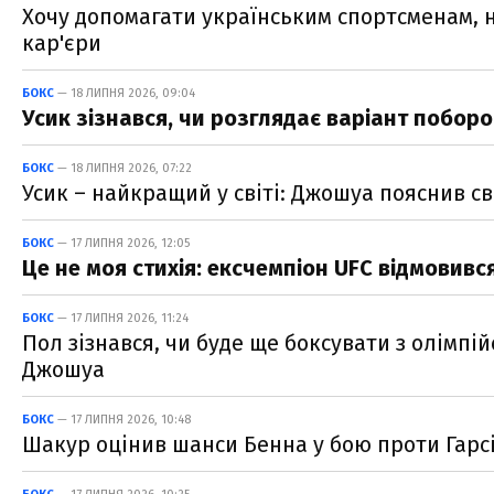
Хочу допомагати українським спортсменам, н
кар'єри
БОКС
— 18 ЛИПНЯ 2026, 09:04
Усик зізнався, чи розглядає варіант поборо
БОКС
— 18 ЛИПНЯ 2026, 07:22
Усик – найкращий у світі: Джошуа пояснив с
БОКС
— 17 ЛИПНЯ 2026, 12:05
Це не моя стихія: ексчемпіон UFC відмовивс
БОКС
— 17 ЛИПНЯ 2026, 11:24
Пол зізнався, чи буде ще боксувати з олімпі
Джошуа
БОКС
— 17 ЛИПНЯ 2026, 10:48
Шакур оцінив шанси Бенна у бою проти Гарсі