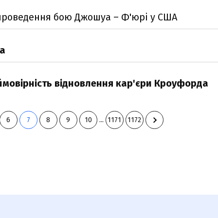
 проведення бою Джошуа – Ф'юрі у США
ка
ймовірність відновлення кар'єри Кроуфорда
6
7
8
9
10
...
1171
1172