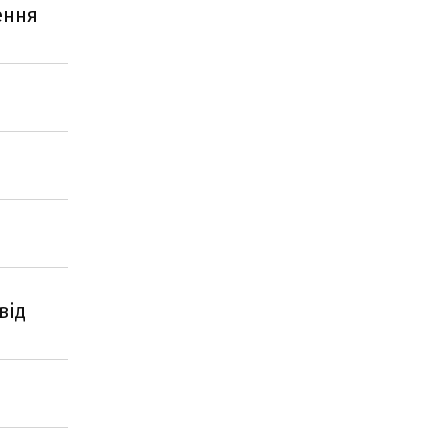
ення
від