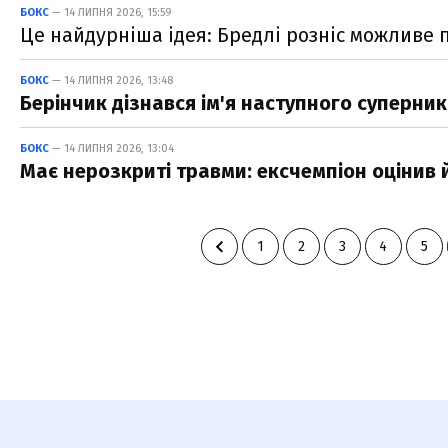
БОКС
— 14 ЛИПНЯ 2026, 15:59
Це найдурніша ідея: Бредлі розніс можливе
БОКС
— 14 ЛИПНЯ 2026, 13:48
Берінчик дізнався ім'я наступного суперни
БОКС
— 14 ЛИПНЯ 2026, 13:04
Має нерозкриті травми: ексчемпіон оцінив 
1
2
3
4
5