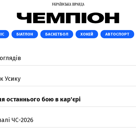
ІС
БІАТЛОН
БАСКЕТБОЛ
ХОКЕЙ
АВТОСПОРТ
оглядів
к Усику
ля останнього бою в кар'єрі
налі ЧС-2026