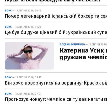
БОКС
— 15 ЛИПНЯ 2026, 20:43
Помер легендарний іспанський боксер та с
БОКС
— 15 ЛИПНЯ 2026, 11:28
Це був би дуже цікавий бій: український су
БОГДАН ВОЙЧЕНКО
— 15 ЛИПНЯ 2026,
Катерина Усик 
дружина чемпіо
БОКС
— 15 ЛИПНЯ 2026, 08:15
Він хоче повернутися на вершину: Красюк ві
БОКС
— 15 ЛИПНЯ 2026, 07:07
Прогнозує нокаут: чемпіон світу дав негати