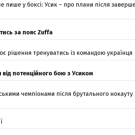
е лише у боксі: Усик – про плани після заверш
тись за пояс Zuffa
воє рішення тренуватись із командою українця
я від потенційного бою з Усиком
йськими чемпіонами після брутального нокауту 
ї