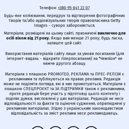
Телефон:
+380 95 641 22 07
Будь-яке копіювання, передрук та відтворення фотографічних
творів та/або аудіовізуальних творів правовласника Getty
Images - суворо забороняється.
Матеріали, розміщені на цьому сайті, призначені
виключно для
осіб віком від 21 року.
Якщо вам менше 21 року, будь ласка,
залиште цей сайт.
Використання матеріалів сайту лише за умови посилання (для
інтернет-видань - відкрите гіперпосилання) на "Чемпіон" не
нижче другого абзацу.
Матеріали з плашкою PROMOTED, РЕКЛАМА та ПРЕС-РЕЛІЗИ є
рекламними та публікуються на правах реклами. Редакція
може не поділяти погляди, які в них промотуються. Матеріали з
плашкою СПЕЦПРОЄКТ та ЗА ПІДТРИМКИ також є рекламними,
проте редакція бере участь у підготовці цього контенту і
поділяє думки, висловлені у цих матеріалах. Редакція не несе
відповідальності за факти та оціночні судження, оприлюднені у
рекламних матеріалах. Згідно з українським законодавством
відповідальність за зміст реклами несе рекламодавець.