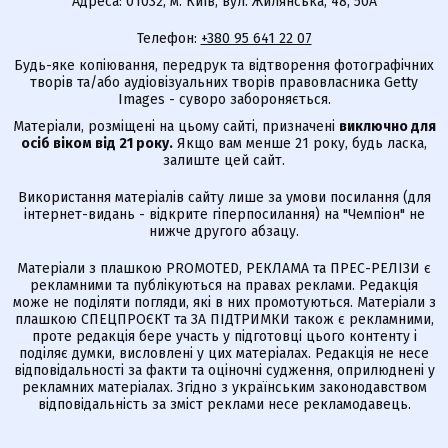
Адреса: 01032, м. Київ, вул. Жилянська, 48, 50А
Телефон:
+380 95 641 22 07
Будь-яке копіювання, передрук та відтворення фотографічних
творів та/або аудіовізуальних творів правовласника Getty
Images - суворо забороняється.
Матеріали, розміщені на цьому сайті, призначені
виключно для
осіб віком від 21 року.
Якщо вам менше 21 року, будь ласка,
залиште цей сайт.
Використання матеріалів сайту лише за умови посилання (для
інтернет-видань - відкрите гіперпосилання) на "Чемпіон" не
нижче другого абзацу.
Матеріали з плашкою PROMOTED, РЕКЛАМА та ПРЕС-РЕЛІЗИ є
рекламними та публікуються на правах реклами. Редакція
може не поділяти погляди, які в них промотуються. Матеріали з
плашкою СПЕЦПРОЄКТ та ЗА ПІДТРИМКИ також є рекламними,
проте редакція бере участь у підготовці цього контенту і
поділяє думки, висловлені у цих матеріалах. Редакція не несе
відповідальності за факти та оціночні судження, оприлюднені у
рекламних матеріалах. Згідно з українським законодавством
відповідальність за зміст реклами несе рекламодавець.