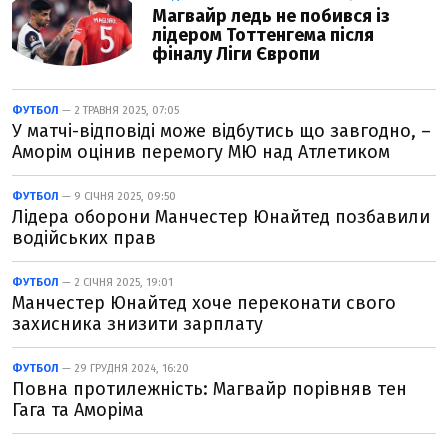
Магвайр ледь не побився із
лідером Тоттенгема після
фіналу Ліги Європи
ФУТБОЛ
— 2 ТРАВНЯ 2025, 07:05
У матчі-відповіді може відбутись що завгодно, –
Аморім оцінив перемогу МЮ над Атлетиком
ФУТБОЛ
— 9 СІЧНЯ 2025, 09:50
Лідера оборони Манчестер Юнайтед позбавили
водійських прав
ФУТБОЛ
— 2 СІЧНЯ 2025, 19:01
Манчестер Юнайтед хоче переконати свого
захисника знизити зарплату
ФУТБОЛ
— 29 ГРУДНЯ 2024, 16:20
Повна протилежність: Магвайр порівняв тен
Гага та Аморіма