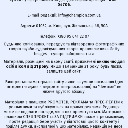
04706
.
E-mail редакції:
info@champion.com.ua
Адреса: 01032, м. Київ, вул. Жилянська, 48, 50А
Телефон:
+380 95 641 22 07
Будь-яке копіювання, передрук та відтворення фотографічних
творів та/або аудіовізуальних творів правовласника Getty
Images - суворо забороняється.
Матеріали, розміщені на цьому сайті, призначені
виключно для
осіб віком від 21 року.
Якщо вам менше 21 року, будь ласка,
залиште цей сайт.
Використання матеріалів сайту лише за умови посилання (для
інтернет-видань - відкрите гіперпосилання) на "Чемпіон" не
нижче другого абзацу.
Матеріали з плашкою PROMOTED, РЕКЛАМА та ПРЕС-РЕЛІЗИ є
рекламними та публікуються на правах реклами. Редакція
може не поділяти погляди, які в них промотуються. Матеріали з
плашкою СПЕЦПРОЄКТ та ЗА ПІДТРИМКИ також є рекламними,
проте редакція бере участь у підготовці цього контенту і
поділяє думки, висловлені у цих матеріалах. Редакція не несе