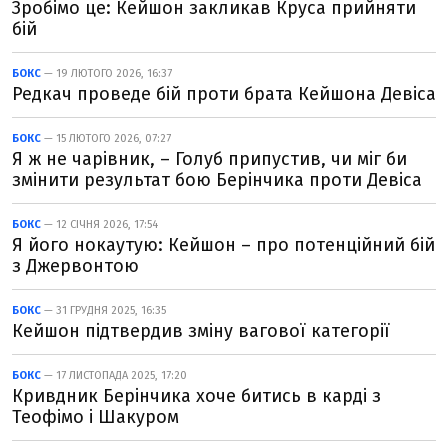
Зробімо це: Кейшон закликав Круса прийняти
бій
БОКС
— 19 ЛЮТОГО 2026, 16:37
Редкач проведе бій проти брата Кейшона Девіса
БОКС
— 15 ЛЮТОГО 2026, 07:27
Я ж не чарівник, – Голуб припустив, чи міг би
змінити результат бою Берінчика проти Девіса
БОКС
— 12 СІЧНЯ 2026, 17:54
Я його нокаутую: Кейшон – про потенційний бій
з Джервонтою
БОКС
— 31 ГРУДНЯ 2025, 16:35
Кейшон підтвердив зміну вагової категорії
БОКС
— 17 ЛИСТОПАДА 2025, 17:20
Кривдник Берінчика хоче битись в карді з
Теофімо і Шакуром