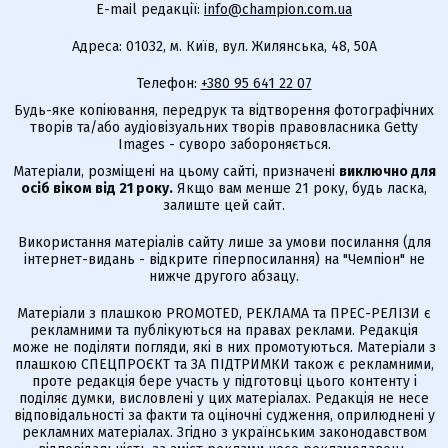
E-mail редакції:
info@champion.com.ua
Адреса: 01032, м. Київ, вул. Жилянська, 48, 50А
Телефон:
+380 95 641 22 07
Будь-яке копіювання, передрук та відтворення фотографічних
творів та/або аудіовізуальних творів правовласника Getty
Images - суворо забороняється.
Матеріали, розміщені на цьому сайті, призначені
виключно для
осіб віком від 21 року.
Якщо вам менше 21 року, будь ласка,
залиште цей сайт.
Використання матеріалів сайту лише за умови посилання (для
інтернет-видань - відкрите гіперпосилання) на "Чемпіон" не
нижче другого абзацу.
Матеріали з плашкою PROMOTED, РЕКЛАМА та ПРЕС-РЕЛІЗИ є
рекламними та публікуються на правах реклами. Редакція
може не поділяти погляди, які в них промотуються. Матеріали з
плашкою СПЕЦПРОЄКТ та ЗА ПІДТРИМКИ також є рекламними,
проте редакція бере участь у підготовці цього контенту і
поділяє думки, висловлені у цих матеріалах. Редакція не несе
відповідальності за факти та оціночні судження, оприлюднені у
рекламних матеріалах. Згідно з українським законодавством