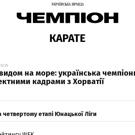
КАРАТЕ
12:25
 видом на море: українська чемпіон
ктними кадрами з Хорватії
а четвертому етапі Юнацької Ліги
ейтингу WFK