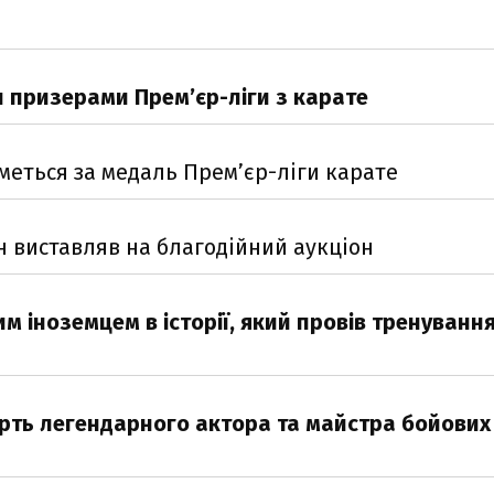
и призерами Прем’єр-ліги з карате
меться за медаль Прем’єр-ліги карате
ін виставляв на благодійний аукціон
им іноземцем в історії, який провів тренуванн
ерть легендарного актора та майстра бойових