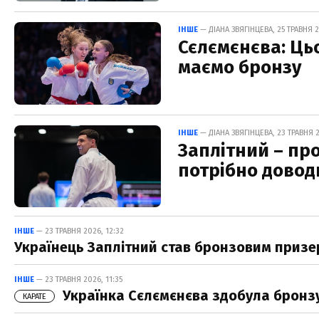
ІНШЕ
— ДІАНА ЗВЯГІНЦЕВА, 25 ТРАВНЯ 2
Сєлємєнєва: Цьо
маємо бронзу
ІНШЕ
— ДІАНА ЗВЯГІНЦЕВА, 23 ТРАВНЯ 2
Заплітний – про
потрібно довод
ІНШЕ
— 23 ТРАВНЯ 2026, 12:32
Українець Заплітний став бронзовим призе
ІНШЕ
— 23 ТРАВНЯ 2026, 11:35
Українка Сєлємєнєва здобула бронзу
КАРАТЕ