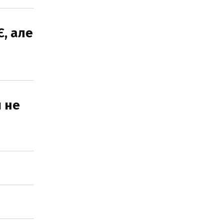
Є, але
и не