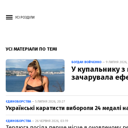
УСІ РОЗДІЛИ
УСІ МАТЕРІАЛИ ПО ТЕМІ
БОГДАН ВОЙЧЕНКО
— 9 ЛИПНЯ 2026, 
У купальнику з
зачарувала ефе
ЄДИНОБОРСТВА
— 5 ЛИПНЯ 2026, 20:27
Українські каратисти вибороли 24 медалі н
ЄДИНОБОРСТВА
— 26 ЧЕРВНЯ 2026, 03:19
Терлюга посіла перше місце в оновленому р