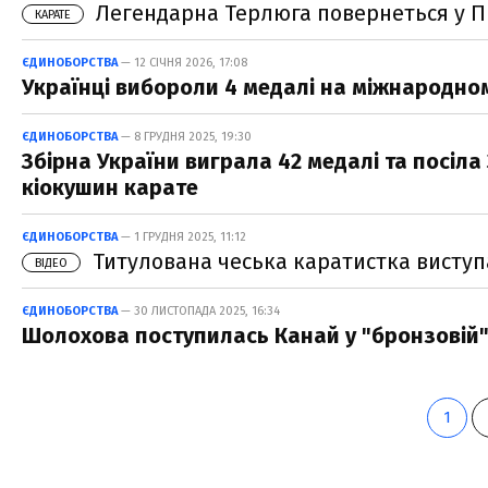
Легендарна Терлюга повернеться у Пр
КАРАТЕ
ЄДИНОБОРСТВА
— 12 СІЧНЯ 2026, 17:08
Українці вибороли 4 медалі на міжнародному
ЄДИНОБОРСТВА
— 8 ГРУДНЯ 2025, 19:30
Збірна України виграла 42 медалі та посіла
кіокушин карате
ЄДИНОБОРСТВА
— 1 ГРУДНЯ 2025, 11:12
Титулована чеська каратистка виступал
ВІДЕО
ЄДИНОБОРСТВА
— 30 ЛИСТОПАДА 2025, 16:34
Шолохова поступилась Канай у "бронзовій" с
1