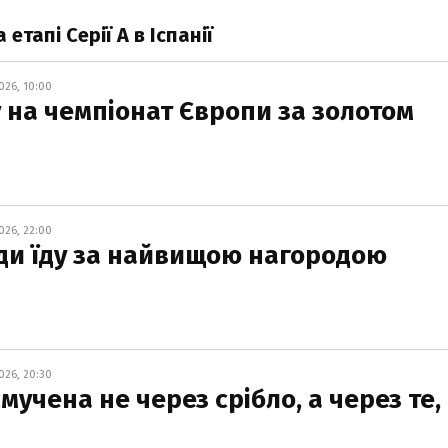
тапі Серії А в Іспанії
026, 10:00
у на чемпіонат Європи за золотом
026, 22:00
жди їду за найвищою нагородою
026, 20:30
мучена не через срібло, а через те,