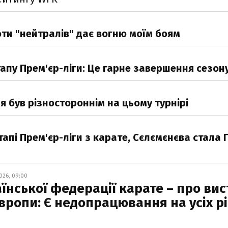
ти "нейтралів" дає вогню моїм боям
апу Прем'єр-ліги: Це гарне завершення сезон
я був різностороннім на цьому турнірі
апі Прем'єр-ліги з карате, Сєлємєнєва стала 
026, 09:00
їнської федерації карате – про вис
Європи: Є недопрацювання на усіх р