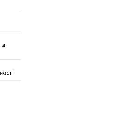
 з
ності