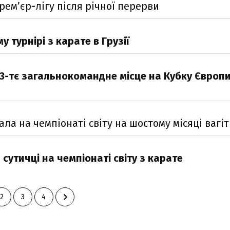
ем’єр-лігу після річної перерви
 турнірі з карате в Грузії
 3-тє загальнокомандне місце на Кубку Європи
а на чемпіонаті світу на шостому місяці вагіт
утичці на чемпіонаті світу з карате
2
3
4