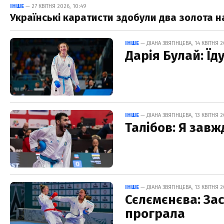
ІНШЕ
— 27 КВІТНЯ 2026, 10:49
Українські каратисти здобули два золота на е
ІНШЕ
— ДІАНА ЗВЯГІНЦЕВА, 14 КВІТНЯ 2
Дарія Булай: Їд
ІНШЕ
— ДІАНА ЗВЯГІНЦЕВА, 13 КВІТНЯ 2
Талібов: Я зав
ІНШЕ
— ДІАНА ЗВЯГІНЦЕВА, 13 КВІТНЯ 2
Сєлємєнєва: Зас
програла