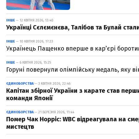
ІНШЕ
— 12 КВІТНЯ 2026, 13:40
Українці Сєлємєнєва, Талібов та Булай стал
ІНШЕ
— 10 КВІТНЯ 2026, 17:23
Українець Пащенко вперше в кар’єрі бороти
ІНШЕ
— 6 КВІТНЯ 2026, 15:25
Горуні повернули олімпійську медаль, яку в
ЄДИНОБОРСТВА
— 3 КВІТНЯ 2026, 22:46
Капітан збірної України з карате став перш
команди Японії
ЄДИНОБОРСТВА
— 21 БЕРЕЗНЯ 2026, 11:44
Помер Чак Норріс: WBC відреагувала на см
мистецтв