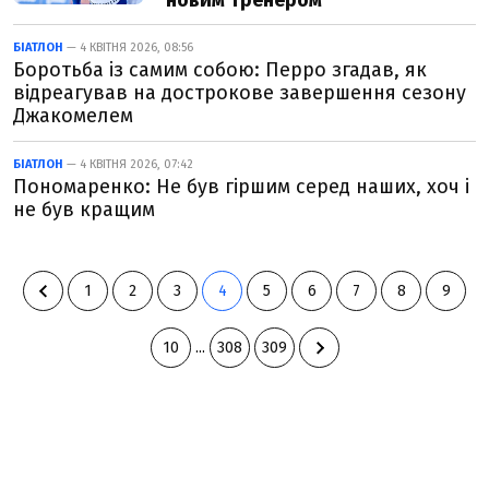
новим тренером
БІАТЛОН
— 4 КВІТНЯ 2026, 08:56
Боротьба із самим собою: Перро згадав, як
відреагував на дострокове завершення сезону
Джакомелем
БІАТЛОН
— 4 КВІТНЯ 2026, 07:42
Пономаренко: Не був гіршим серед наших, хоч і
не був кращим
1
2
3
4
5
6
7
8
9
10
...
308
309