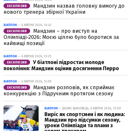
Мандзин назвав головну вимогу до
ЕКСКЛЮЗИВ
нового тренера збірної України
БІАТЛОН
— 6 КВІТНЯ 2026, 14:42
Мандзин – про виступ на
ЕКСКЛЮЗИВ
Олімпіаді-2026: Моєю ціллю було боротися за
найвищі позиції
БІАТЛОН
— 6 КВІТНЯ 2026, 13:25
У біатлоні підростає молоде
ЕКСКЛЮЗИВ
покоління: Мандзин оцінив досягнення Перро
БІАТЛОН
— 6 КВІТНЯ 2026, 12:59
Мандзин розповів, як сприймає
ЕКСКЛЮЗИВ
конкуренцію з Підручним протягом сезону
БІАТЛОН
— ДЕНИС ШАХОВЕЦЬ, 6 КВІТНЯ 2026, 12:00
Виріс як спортсмен і як людина:
Мандзин про підсумки сезону,
уроки Олімпіади та плани з