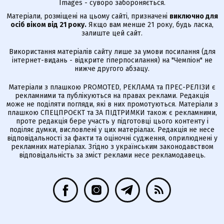
Images - суворо забороняється.
Матеріали, розміщені на цьому сайті, призначені
виключно для
осіб віком від 21 року.
Якщо вам менше 21 року, будь ласка,
залиште цей сайт.
Використання матеріалів сайту лише за умови посилання (для
інтернет-видань - відкрите гіперпосилання) на "Чемпіон" не
нижче другого абзацу.
Матеріали з плашкою PROMOTED, РЕКЛАМА та ПРЕС-РЕЛІЗИ є
рекламними та публікуються на правах реклами. Редакція
може не поділяти погляди, які в них промотуються. Матеріали з
плашкою СПЕЦПРОЄКТ та ЗА ПІДТРИМКИ також є рекламними,
проте редакція бере участь у підготовці цього контенту і
поділяє думки, висловлені у цих матеріалах. Редакція не несе
відповідальності за факти та оціночні судження, оприлюднені у
рекламних матеріалах. Згідно з українським законодавством
відповідальність за зміст реклами несе рекламодавець.