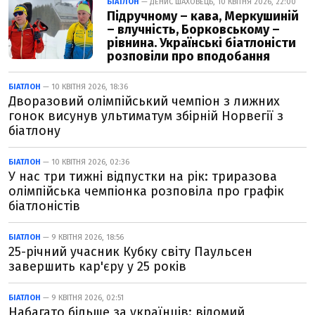
БІАТЛОН
— ДЕНИС ШАХОВЕЦЬ, 10 КВІТНЯ 2026, 22:00
Підручному – кава, Меркушиній
– влучність, Борковському –
рівнина. Українські біатлоністи
розповіли про вподобання
БІАТЛОН
— 10 КВІТНЯ 2026, 18:36
Дворазовий олімпійський чемпіон з лижних
гонок висунув ультиматум збірній Норвегії з
біатлону
БІАТЛОН
— 10 КВІТНЯ 2026, 02:36
У нас три тижні відпустки на рік: триразова
олімпійська чемпіонка розповіла про графік
біатлоністів
БІАТЛОН
— 9 КВІТНЯ 2026, 18:56
25-річний учасник Кубку світу Паульсен
завершить кар'єру у 25 років
БІАТЛОН
— 9 КВІТНЯ 2026, 02:51
Набагато більше за українців: відомий