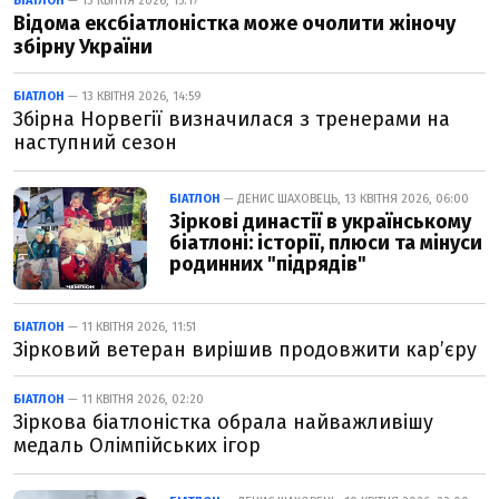
БІАТЛОН
— 13 КВІТНЯ 2026, 15:17
Відома ексбіатлоністка може очолити жіночу
збірну України
БІАТЛОН
— 13 КВІТНЯ 2026, 14:59
Збірна Норвегії визначилася з тренерами на
наступний сезон
БІАТЛОН
— ДЕНИС ШАХОВЕЦЬ, 13 КВІТНЯ 2026, 06:00
Зіркові династії в українському
біатлоні: історії, плюси та мінуси
родинних "підрядів"
БІАТЛОН
— 11 КВІТНЯ 2026, 11:51
Зірковий ветеран вирішив продовжити кар’єру
БІАТЛОН
— 11 КВІТНЯ 2026, 02:20
Зіркова біатлоністка обрала найважливішу
медаль Олімпійських ігор