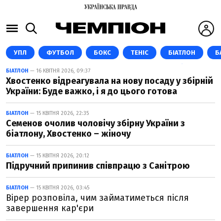
УПЛ
ФУТБОЛ
БОКС
ТЕНІС
БІАТЛОН
Б
БІАТЛОН
— 16 КВІТНЯ 2026, 09:37
Хвостенко відреагувала на нову посаду у збірній
України: Буде важко, і я до цього готова
БІАТЛОН
— 15 КВІТНЯ 2026, 22:35
Семенов очолив чоловічу збірну України з
біатлону, Хвостенко – жіночу
БІАТЛОН
— 15 КВІТНЯ 2026, 20:12
Підручний припинив співпрацю з Санітрою
БІАТЛОН
— 15 КВІТНЯ 2026, 03:45
Вірер розповіла, чим займатиметься після
завершення кар'єри