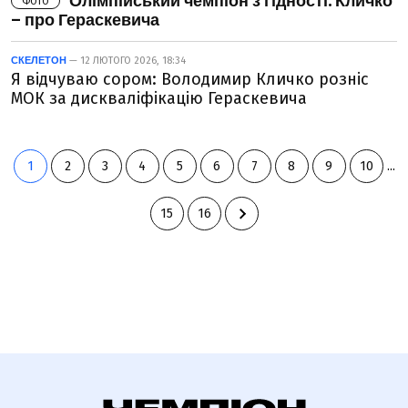
Олімпійський чемпіон з гідності: Кличко
ФОТО
– про Гераскевича
СКЕЛЕТОН
— 12 ЛЮТОГО 2026, 18:34
Я відчуваю сором: Володимир Кличко розніс
МОК за дискваліфікацію Гераскевича
1
2
3
4
5
6
7
8
9
10
...
15
16