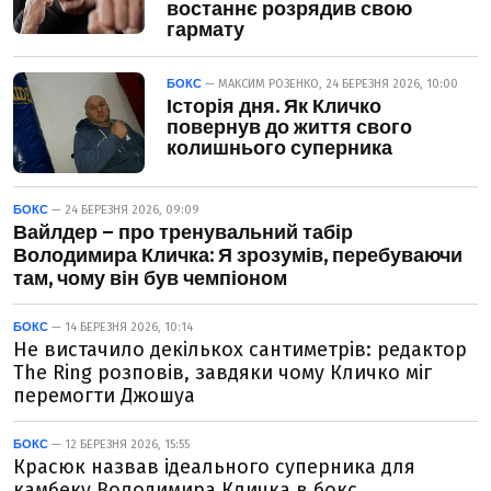
востаннє розрядив свою
гармату
БОКС
— МАКСИМ РОЗЕНКО, 24 БЕРЕЗНЯ 2026, 10:00
Історія дня. Як Кличко
повернув до життя свого
колишнього суперника
БОКС
— 24 БЕРЕЗНЯ 2026, 09:09
Вайлдер – про тренувальний табір
Володимира Кличка: Я зрозумів, перебуваючи
там, чому він був чемпіоном
БОКС
— 14 БЕРЕЗНЯ 2026, 10:14
Не вистачило декількох сантиметрів: редактор
The Ring розповів, завдяки чому Кличко міг
перемогти Джошуа
БОКС
— 12 БЕРЕЗНЯ 2026, 15:55
Красюк назвав ідеального суперника для
камбеку Володимира Кличка в бокс