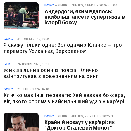
БОКС
— ДЕНИС ІВАНЕНКО, 1 ЧЕРВНЯ 2026, 06:00
Андердоги, яким вдалось:
найбільші апсети супертяжів в
історії боксу
БОКС
— 31 ТРАВНЯ 2026, 19:35
Я скажу тільки одне: Володимир Кличко – про
перемогу Усика над Верховеном
БОКС
— 26 ТРАВНЯ 2026, 18:11
Усик звільнив один із поясів: Кличко
заінтригував з поверненням на ринг
БОКС
— 23 КВІТНЯ 2026, 16:10
Кличко мав інші переваги: Хей назвав боксера,
від якого отримав найсильніший удар у кар'єрі
БОКС
— ДЕНИС ІВАНЕНКО, 25 БЕРЕЗНЯ 2026, 13:00
Крайній нокаут у кар'єрі: як
"Доктор Сталевий Молот"