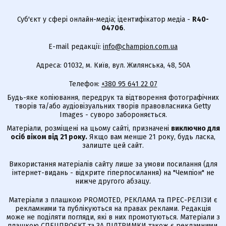
Суб'єкт у сфері онлайн-медіа; ідентифікатор медіа -
R40-
04706
.
E-mail редакції:
info@champion.com.ua
Адреса: 01032, м. Київ, вул. Жилянська, 48, 50А
Телефон:
+380 95 641 22 07
Будь-яке копіювання, передрук та відтворення фотографічних
творів та/або аудіовізуальних творів правовласника Getty
Images - суворо забороняється.
Матеріали, розміщені на цьому сайті, призначені
виключно для
осіб віком від 21 року.
Якщо вам менше 21 року, будь ласка,
залиште цей сайт.
Використання матеріалів сайту лише за умови посилання (для
інтернет-видань - відкрите гіперпосилання) на "Чемпіон" не
нижче другого абзацу.
Матеріали з плашкою PROMOTED, РЕКЛАМА та ПРЕС-РЕЛІЗИ є
рекламними та публікуються на правах реклами. Редакція
може не поділяти погляди, які в них промотуються. Матеріали з
плашкою СПЕЦПРОЄКТ та ЗА ПІДТРИМКИ також є рекламними,