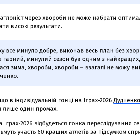
іатлоніст через хвороби не може набрати оптима
ти високі результати.
тку все минуло добре, виконав весь план без хвор
е гарний, минулий сезон був одним з найкращих,
ася зима, хвороби, хвороби – взагалі не можу вий
ченко.
що в індивідуальній гонці на Іграх-2026
Дудченко 
 лише один промах.
а Іграх-2026 відбудеться гонка переслідування сер
зьмуть участь 60 кращих атлетів за підсумком спр