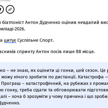
O YEVENKO
 біатлоніст Антон Дудченко оцінив невдалий ви
мпіаді-2026.
та
цитує
Суспільне Спорт.
асників спринту Антон посів лише 88 місце.
но – не знаю, як оцінити ці гонки, цей сезон. Це
е можу нічого зробити по дистанції. Катастрофа 
 Програш – катастрофічний, на рубежах з промах
ю гонку, треба сідати та обговорювати підготов
алі – хоча б зрозуміти у чому причина і що зробил
Дудченко.