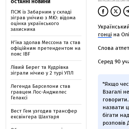
ОСТАННІ НОВИНИ
BIATHLON.COM.UA/DMYTR
ПСЖ із Забарним у складі
зіграв унічию з МЮ: відома
оцінка українського
Український
захисника
гонці
на Олі
Н'їка здолав Мессона та став
Слова атле
офіційним претендентом на
пояс IBF
Серед 90 уч
Лівий Берег та Кудрівка
зіграли нічию у 2 турі УПЛ
"Якщо чес
Легенда Барселони став
Взагалі н
гравцем Лос-Анджелес
Гелаксі
говорити.
назвати ц
Вест Гем узгодив трансфер
бігати над
ексвінгера Шахтаря
розповів 