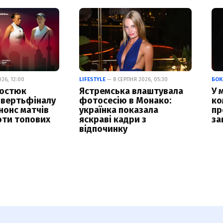
26, 12:00
LIFESTYLE
— 8 СЕРПНЯ 2026, 05:30
БОК
Костюк
Ястремська влаштувала
У 
чвертьфіналу
фотосесію в Монако:
ко
нонс матчів
українка показала
пр
оти топових
яскраві кадри з
за
відпочинку