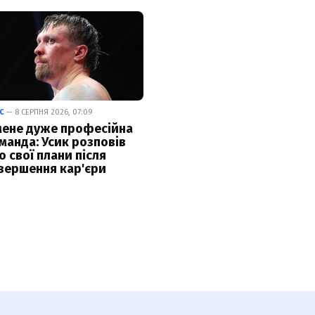
С
— 8 СЕРПНЯ 2026, 07:09
мене дуже професійна
манда: Усик розповів
о свої плани після
вершення кар'єри