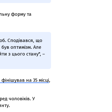
льну форму та
об. Сподівався, що
 був оптимізм. Але
ти з цього стану", –
фінішував на 35 місці
,
ед чоловіків. У
инту.