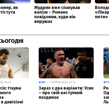
СЬОГОДНІ
6, 10:43
БОКС
— 7 СЕРПНЯ 2026, 22:13
ФУ
сіх: Ітаума
Зараз є два варіанти: Усик
Ро
вного
– про свій наступний
Од
за
поєдинок
за
в дивізіоні
Ль