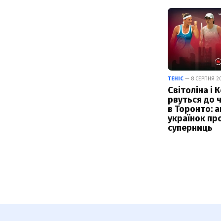
ТЕНІС
— 8 СЕРПНЯ 20
Світоліна і 
рвуться до 
в Торонто: а
українок пр
суперниць