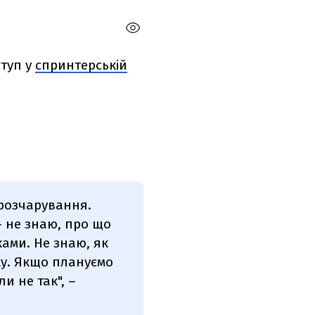
ступ у
спринтерській
 розчарування.
— не знаю, про що
ами. Не знаю, як
ку. Якщо плануємо
и не так", –