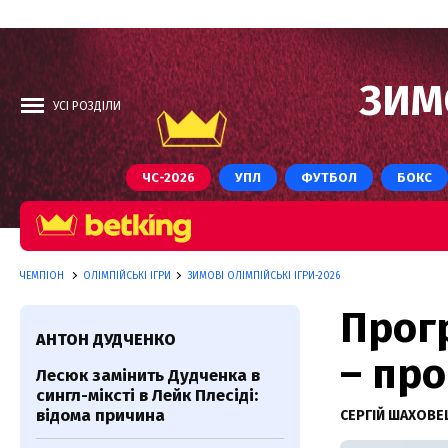
ЗИМ
УСІ РОЗДІЛИ
ЧС-2026
УПЛ
ФУТБОЛ
БОКС
ЧЕМПІОН
ОЛІМПІЙСЬКІ ІГРИ
ЗИМОВІ ОЛІМПІЙСЬКІ ІГРИ-2026
Прог
АНТОН ДУДЧЕНКО
– про
Лесюк замінить Дудченка в
сингл-міксті в Лейк Плесіді:
відома причина
СЕРГІЙ ШАХОВ