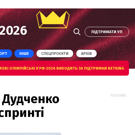
2026
ПІДТРИМАТИ УП
ОРТ
ІНШЕ
СПЕЦПРОЄКТИ
АРХІВ
ОВІ ОЛІМПІЙСЬКІ ІГРИ-2026 ВИХОДИТЬ ЗА ПІДТРИМКИ BETKING
 Дудченко
РЕКЛАМА:
спринті