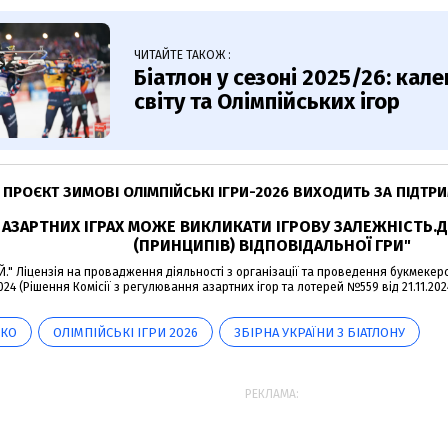
ЧИТАЙТЕ ТАКОЖ :
Біатлон у сезоні 2025/26: кал
світу та Олімпійських ігор
ПРОЄКТ ЗИМОВІ ОЛІМПІЙСЬКІ ІГРИ-2026 ВИХОДИТЬ ЗА ПІДТР
В АЗАРТНИХ ІГРАХ МОЖЕ ВИКЛИКАТИ ІГРОВУ ЗАЛЕЖНІСТЬ
(ПРИНЦИПІВ) ВІДПОВІДАЛЬНОЇ ГРИ"
." Ліцензія на провадження діяльності з організації та проведення букмекерсь
2024 (Рішення Комісії з регулювання азартних ігор та лотерей №559 від 21.11.2024)
НКО
ОЛІМПІЙСЬКІ ІГРИ 2026
ЗБІРНА УКРАЇНИ З БІАТЛОНУ
РЕКЛАМА: