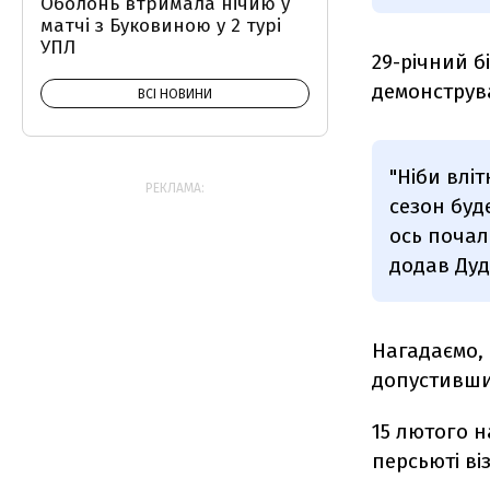
Оболонь втримала нічию у
матчі з Буковиною у 2 турі
УПЛ
29-річний б
демонструва
ВСІ НОВИНИ
"Ніби влі
РЕКЛАМА:
сезон буд
ось почал
додав Дуд
Нагадаємо, 
допустивши
15 лютого н
персьюті ві