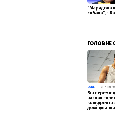
ГОЛОВНЕ 
БОКС
— 8 СЕРПНЯ 202
Він переміг у
назвав голо
конкурента 
домінування 