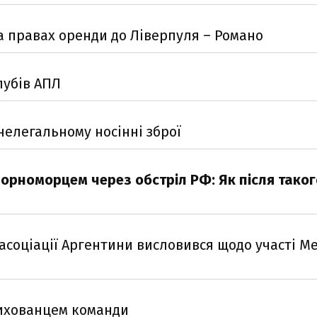
 правах оренди до Ліверпуля – Романо
лубів АПЛ
 нелегальному носінні зброї
орноморцем через обстріл РФ: Як після таког
 асоціації Аргентини висловився щодо участі Ме
вихованцем команди