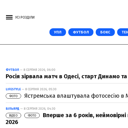
УСІ РОЗДІЛИ
УПЛ
ФУТБОЛ
БОКС
ТЕН
ФУТБОЛ
— 8 СЕРПНЯ 2026, 06:00
Росія зірвала матч в Одесі, старт Динамо т
LIFESTYLE
— 8 СЕРПНЯ 2026, 05:30
Ястремська влаштувала фотосесію в М
ФОТО
БІЛЬЯРД
— 8 СЕРПНЯ 2026, 04:30
Вперше за 6 років, неймовірні 
ВІДЕО
ФОТО
2026