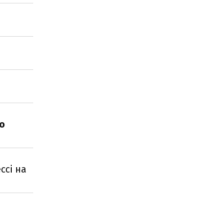
о
ссі на