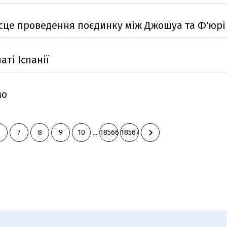
 місце проведення поєдинку між Джошуа та Ф'юрі
ті Іспанії
мо
6
7
8
9
10
...
18566
18567