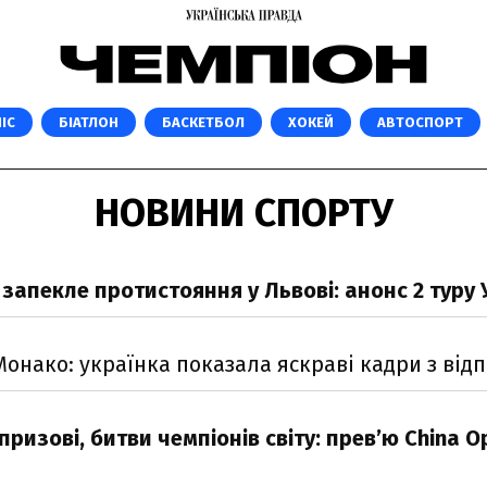
ІС
БІАТЛОН
БАСКЕТБОЛ
ХОКЕЙ
АВТОСПОРТ
НОВИНИ СПОРТУ
а запекле протистояння у Львові: анонс 2 туру
онако: українка показала яскраві кадри з від
призові, битви чемпіонів світу: прев’ю China O