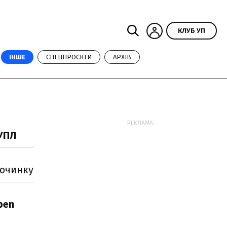
КЛУБ УП
ІНШЕ
СПЕЦПРОЄКТИ
АРХІВ
РЕКЛАМА:
 УПЛ
починку
pen