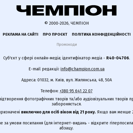
© 2000-2026, ЧЕМПІОН
РЕКЛАМА НА САЙТІ
ПРО ПРОЄКТ
ПОЛІТИКА КОНФІДЕНЦІЙНОСТІ
Промокоди
Суб'єкт у сфері онлайн-медіа; ідентифікатор медіа -
R40-04706
.
E-mail редакції:
info@champion.com.ua
Адреса: 01032, м. Київ, вул. Жилянська, 48, 50А
Телефон:
+380 95 641 22 07
відтворення фотографічних творів та/або аудіовізуальних творів п
забороняється.
 призначені
виключно для осіб віком від 21 року.
Якщо вам менше 21
е за умови посилання (для інтернет-видань - відкрите гіперпосила
абзацу.