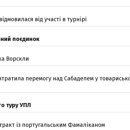
ідмовилася від участі в турнірі
упний поєдинок
ка Ворскли
 втратила перемогу над Сабаделем у товариськ
го туру УПЛ
нтракт із португальським Фамаліканом