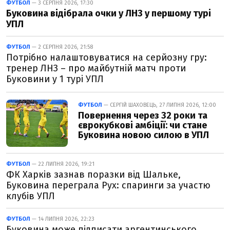
ФУТБОЛ
— 3 СЕРПНЯ 2026, 17:30
Буковина відібрала очки у ЛНЗ у першому турі
УПЛ
ФУТБОЛ
— 2 СЕРПНЯ 2026, 21:58
Потрібно налаштовуватися на серйозну гру:
тренер ЛНЗ – про майбутній матч проти
Буковини у 1 турі УПЛ
ФУТБОЛ
— СЕРГІЙ ШАХОВЕЦЬ, 27 ЛИПНЯ 2026, 12:00
Повернення через 32 роки та
єврокубкові амбіції: чи стане
Буковина новою силою в УПЛ
ФУТБОЛ
— 22 ЛИПНЯ 2026, 19:21
ФК Харків зазнав поразки від Шальке,
Буковина переграла Рух: спаринги за участю
клубів УПЛ
ФУТБОЛ
— 14 ЛИПНЯ 2026, 22:23
Буковина може підписати аргентинського