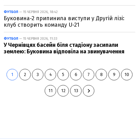
ФУТБОЛ
— 15 ЧЕРВНЯ 2026, 18:42
Буковина-2 припинила виступи у Другій лізі:
клуб створить команду U-21
ФУТБОЛ
— 15 ЧЕРВНЯ 2026, 11:33
У Чернівцях басейн біля стадіону засипали
землею: Буковина відповіла на звинувачення
1
2
3
4
5
6
7
8
9
10
11
12
13