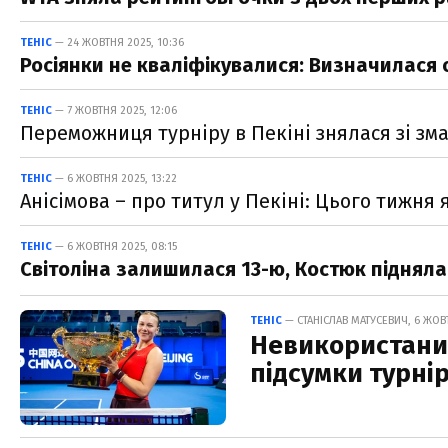
ТЕНІС
— 24 ЖОВТНЯ 2025, 10:36
Росіянки не кваліфікувалися: Визначилася 
ТЕНІС
— 7 ЖОВТНЯ 2025, 12:06
Переможниця турніру в Пекіні знялася зі зма
ТЕНІС
— 6 ЖОВТНЯ 2025, 13:22
Анісімова – про титул у Пекіні: Цього тижня 
ТЕНІС
— 6 ЖОВТНЯ 2025, 08:15
Світоліна залишилася 13-ю, Костюк підняла
ТЕНІС
— СТАНІСЛАВ МАТУСЕВИЧ, 6 ЖОВТ
Невикористаний
підсумки турнір