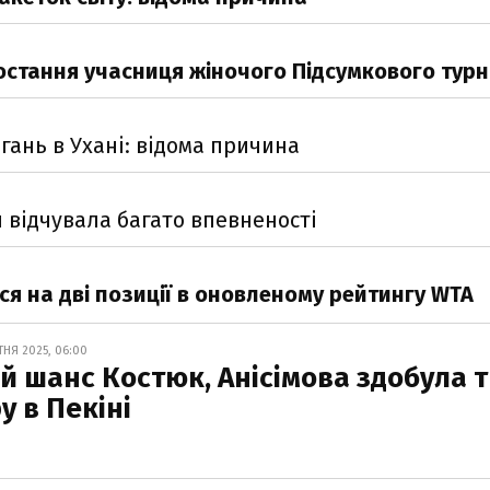
остання учасниця жіночого Підсумкового турн
гань в Ухані: відома причина
я відчувала багато впевненості
ся на дві позиції в оновленому рейтингу WTA
НЯ 2025, 06:00
 шанс Костюк, Анісімова здобула т
у в Пекіні