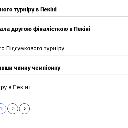
ого турніру в Пекіні
ала другою фіналісткою в Пекіні
го Підсумкового турніру
мивши чинну чемпіонку
ру в Пекіні
1
2