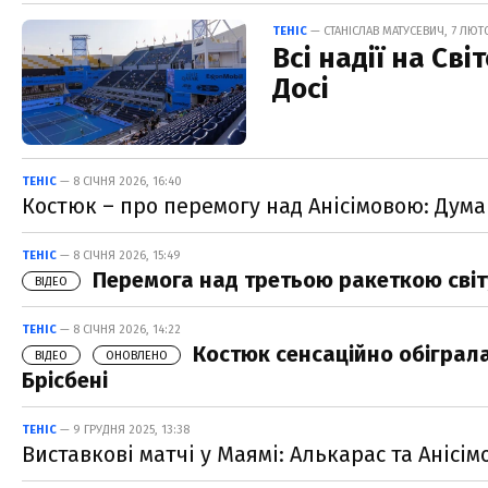
ТЕНІС
— СТАНІСЛАВ МАТУСЕВИЧ, 7 ЛЮТО
Всі надії на Сві
Досі
ТЕНІС
— 8 СІЧНЯ 2026, 16:40
Костюк – про перемогу над Анісімовою: Дума
ТЕНІС
— 8 СІЧНЯ 2026, 15:49
Перемога над третьою ракеткою світу:
ВІДЕО
ТЕНІС
— 8 СІЧНЯ 2026, 14:22
Костюк сенсаційно обіграла
ВІДЕО
ОНОВЛЕНО
Брісбені
ТЕНІС
— 9 ГРУДНЯ 2025, 13:38
Виставкові матчі у Маямі: Алькарас та Анісі