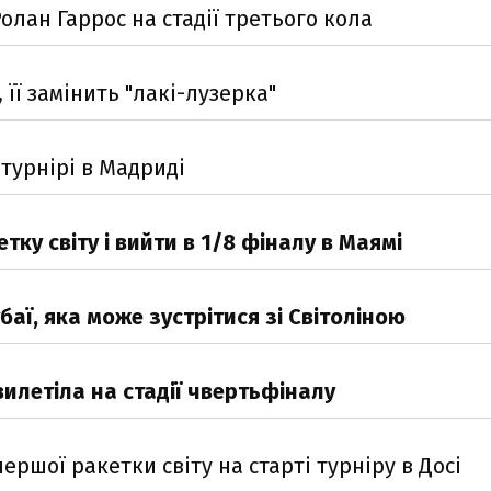
олан Гаррос на стадії третього кола
 її замінить "лакі-лузерка"
 турнірі в Мадриді
ку світу і вийти в 1/8 фіналу в Маямі
аї, яка може зустрітися зі Світоліною
вилетіла на стадії чвертьфіналу
ршої ракетки світу на старті турніру в Досі