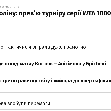
ГО 2026, 15:00
толіну: прев’ю турніру серії WTA 1000
ю, тактично я зіграла дуже грамотно
 огляд матчу Костюк – Анісімова у Брісбені
 третю ракетку світу і вийшла до чвертьфінал
мова здобули перемоги