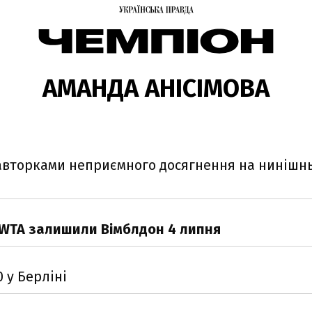
АМАНДА АНІСІМОВА
 авторками неприємного досягнення на нинішн
у WTA залишили Вімблдон 4 липня
0 у Берліні