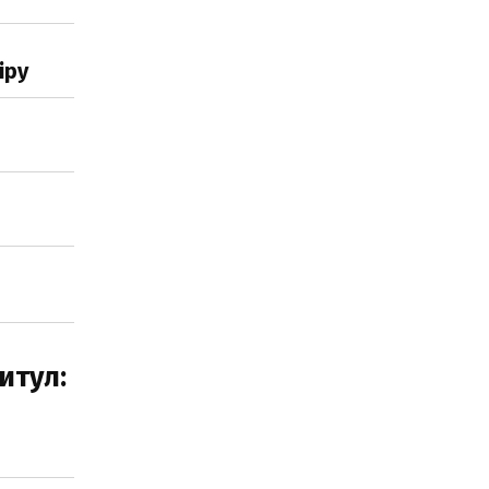
іру
итул: