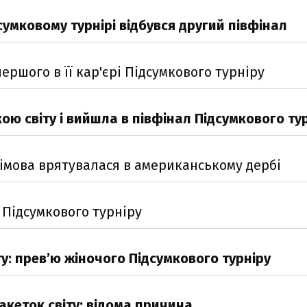
сумковому турнірі відбувся другий півфінал
ершого в її кар'єрі Підсумкового турніру
ою світу і вийшла в півфінал Підсумкового ту
сімова врятувалася в американському дербі
 Підсумкового турніру
: прев’ю жіночого Підсумкового турніру
акеток світу: відома причина