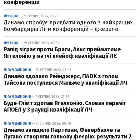
конференцій
ФУТБОЛ
— 27 ГРУДНЯ 2024, 23:25
Динамо спробує придбати одного з найкращих
бомбардирів Ліги конференцій – джерело
ФУТБОЛ
— 29 СЕРПНЯ 2024, 07:32
Рапід зіграє проти Браги, Аякс прийматиме
Яггелонію у матчі плейоф кваліфікації ЛЄ
ЛІГА ЧЕМПІОНІВ
— 13 СЕРПНЯ 2024, 23:45
Динамо здолало Рейнджерс, ПАОК з голом
Тайсона поступився Мальме у кваліфікації ЛЧ
ЛІГА ЧЕМПІОНІВ
— 7 СЕРПНЯ 2024, 23:38
Буде-Глімт здолав Ягеллонію, Слован переміг
АПОЕЛ у 3 раунді кваліфікації ЛЧ
ЛІГА ЧЕМПІОНІВ
— 24 ЛИПНЯ 2024, 00:19
Динамо знищило Партизан, Фенербахче та
Лугано створили гольову феєрію: результати 2