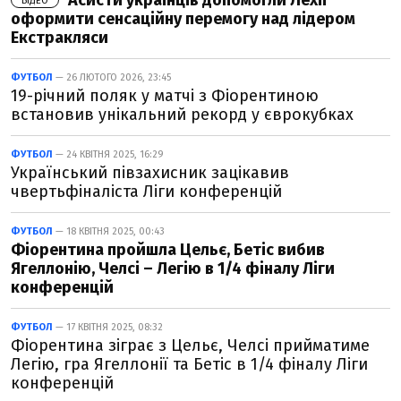
Асисти українців допомогли Лехії
ВІДЕО
оформити сенсаційну перемогу над лідером
Екстракляси
ФУТБОЛ
— 26 ЛЮТОГО 2026, 23:45
19-річний поляк у матчі з Фіорентиною
встановив унікальний рекорд у єврокубках
ФУТБОЛ
— 24 КВІТНЯ 2025, 16:29
Український півзахисник зацікавив
чвертьфіналіста Ліги конференцій
ФУТБОЛ
— 18 КВІТНЯ 2025, 00:43
Фіорентина пройшла Цельє, Бетіс вибив
Ягеллонію, Челсі – Легію в 1/4 фіналу Ліги
конференцій
ФУТБОЛ
— 17 КВІТНЯ 2025, 08:32
Фіорентина зіграє з Цельє, Челсі прийматиме
Легію, гра Ягеллонії та Бетіс в 1/4 фіналу Ліги
конференцій