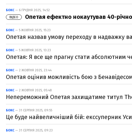
БОКС
— 6 ГРУДНЯ 2025, 14:52
Опетая ефектно нокаутував 40-річн
ВІДЕО
БОКС
— 5 ЖОВТНЯ 2025, 15:23
Опетая назвав умову переходу в надважку в
БОКС
— 5 ЖОВТНЯ 2025, 13:23
Опетая: Я все ще прагну стати абсолютним ч
БОКС
— 2 ЖОВТНЯ 2025, 23:44
Опетая оцінив можливість бою з Бенавідесо
БОКС
— 2 ЖОВТНЯ 2025, 05:48
Непереможний Опетая захищатиме титул The 
БОКС
— 31 СЕРПНЯ 2025, 09:55
Це буде найвеличніший бій: екссуперник Ус
БОКС
— 31 СЕРПНЯ 2025, 09:23