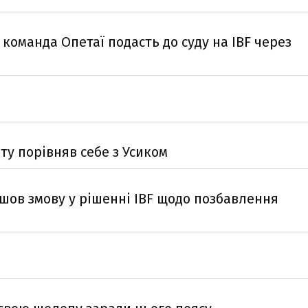
 команда Опетаї подасть до суду на IBF через
ту порівняв себе з Усиком
шов змову у рішенні IBF щодо позбавлення