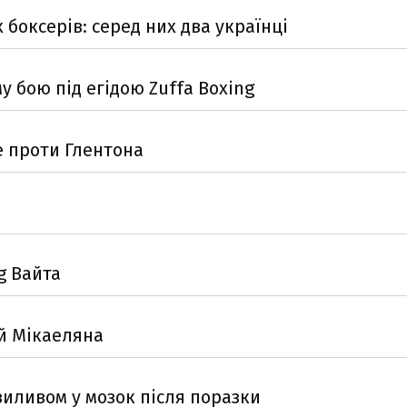
 боксерів: серед них два українці
у бою під егідою Zuffa Boxing
е проти Глентона
g Вайта
ій Мікаеляна
виливом у мозок після поразки