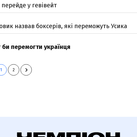
 перейде у гевівейт
овик назвав боксерів, які переможуть Усика
г би перемогти українця
1
2