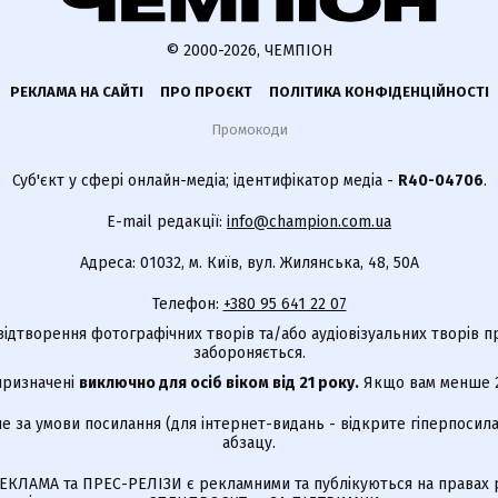
© 2000-2026, ЧЕМПІОН
РЕКЛАМА НА САЙТІ
ПРО ПРОЄКТ
ПОЛІТИКА КОНФІДЕНЦІЙНОСТІ
Промокоди
Суб'єкт у сфері онлайн-медіа; ідентифікатор медіа -
R40-04706
.
E-mail редакції:
info@champion.com.ua
Адреса: 01032, м. Київ, вул. Жилянська, 48, 50А
Телефон:
+380 95 641 22 07
відтворення фотографічних творів та/або аудіовізуальних творів п
забороняється.
 призначені
виключно для осіб віком від 21 року.
Якщо вам менше 21
е за умови посилання (для інтернет-видань - відкрите гіперпосила
абзацу.
КЛАМА та ПРЕС-РЕЛІЗИ є рекламними та публікуються на правах р