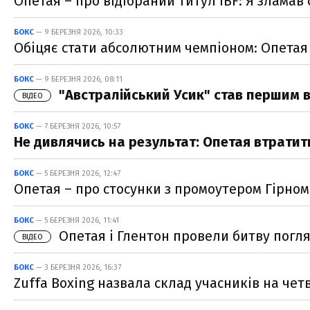
Опетая – про відібраний титул IBF: Я зламав
БОКС
— 9 БЕРЕЗНЯ 2026, 10:33
Обіцяє стати абсолютним чемпіоном: Опетая
БОКС
— 9 БЕРЕЗНЯ 2026, 08:11
"Австралійський Усик" став першим в 
ВІДЕО
БОКС
— 7 БЕРЕЗНЯ 2026, 10:57
Не дивлячись на результат: Опетая втратить
БОКС
— 5 БЕРЕЗНЯ 2026, 12:47
Опетая – про стосунки з промоутером Гірном
БОКС
— 5 БЕРЕЗНЯ 2026, 11:41
Опетая і Глентон провели битву погля
ВІДЕО
БОКС
— 3 БЕРЕЗНЯ 2026, 16:37
Zuffa Boxing назвала склад учасників на чет