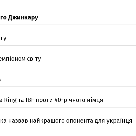
ого Джинкару
агу
емпіоном світу
м
Ring та IBF проти 40-річного німця
ика назвав найкращого опонента для українця