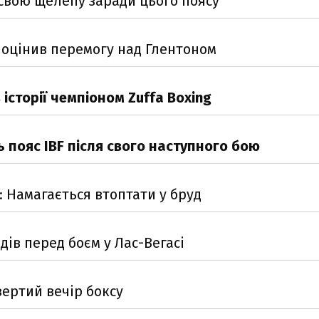
 свою щелепу заради цього поясу
 оцінив перемогу над Глентоном
історії чемпіоном Zuffa Boxing
 пояс IBF після свого наступного бою
: Намагається втоптати у бруд
дів перед боєм у Лас-Вегасі
вертий вечір боксу