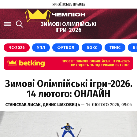
ЗИМОВІ ОЛІМПІЙСЬКІ
ІГРИ-2026
ЧС-2026
УПЛ
ФУТБОЛ
БОКС
ТЕНІС
Б
ПРОЄКТ ЗИМОВІ ОЛІМПІЙСЬКІ ІГРИ-2026
ВИХОДИТЬ ЗА ПІДТРИМКИ BETKING
Зимові Олімпійські ігри-2026.
14 лютого: ОНЛАЙН
СТАНІСЛАВ ЛИСАК,
ДЕНИС ШАХОВЕЦЬ
— 14 ЛЮТОГО 2026, 09:05
GETTY IMAGES