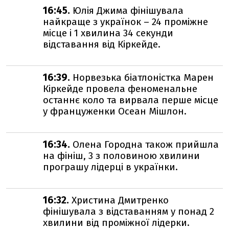
16:45.
Юлія Джима фінішувала
найкраще з українок – 24 проміжне
місце і 1 хвилина 34 секунди
відставання від Кіркейде.
16:39.
Норвезька біатлоністка Марен
Кіркейде провела феноменальне
останнє коло та вирвала перше місце
у француженки Осеан Мішлон.
16:34.
Олена Городна також прийшла
на фініш, 3 з половиною хвилини
програшу лідерці в українки.
16:32.
Христина Дмитренко
фінішувала з відставанням у понад 2
хвилини від проміжної лідерки.