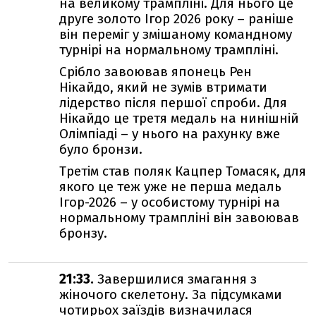
на великому трампліні. Для нього це
друге золото Ігор 2026 року – раніше
він переміг у змішаному командному
турнірі на нормальному трампліні.
Срібло завоював японець Рен
Нікайдо, який не зумів втримати
лідерство після першої спроби. Для
Нікайдо це третя медаль на нинішній
Олімпіаді – у нього на рахунку вже
було бронзи.
Третім став поляк Кацпер Томасяк, для
якого це теж уже не перша медаль
Ігор-2026 – у особистому турнірі на
нормальному трампліні він завоював
бронзу.
21:33.
Завершилися змагання з
жіночого скелетону. За підсумками
чотирьох заїздів визначилася