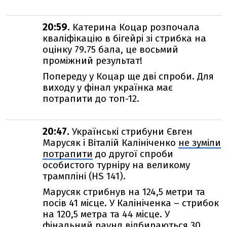
20:59.
Катерина Коцар розпочала
кваліфікацію в бігейрі зі стрибка на
оцінку 79.75 бала, це восьмий
проміжний результат!
Попереду у Коцар ще дві спроби. Для
виходу у фінал українка має
потрапити до топ-12.
20:47.
Українські стрибуни Євген
Марусяк і Віталій Калініченко
не зуміли
потрапити
до другої спроби
особистого турніру на великому
трампліні (HS 141).
Марусяк стрибнув на 124,5 метри та
посів 41 місце. У Калініченка – стрибок
на 120,5 метра та 44 місце. У
фінальний раунд відбираються 30