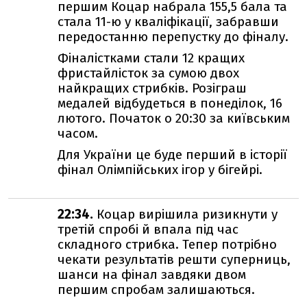
першим Коцар набрала 155,5 бала та
стала 11-ю у кваліфікації, забравши
передостанню перепустку до фіналу.
Фіналістками стали 12 кращих
фристайлісток за сумою двох
найкращих стрибків. Розіграш
медалей відбудеться в понеділок, 16
лютого. Початок о 20:30 за київським
часом.
Для України це буде перший в історії
фінал Олімпійських ігор у бігейрі.
22:34.
Коцар вирішила ризикнути у
третій спробі й впала під час
складного стрибка. Тепер потрібно
чекати результатів решти суперниць,
шанси на фінал завдяки двом
першим спробам залишаються.