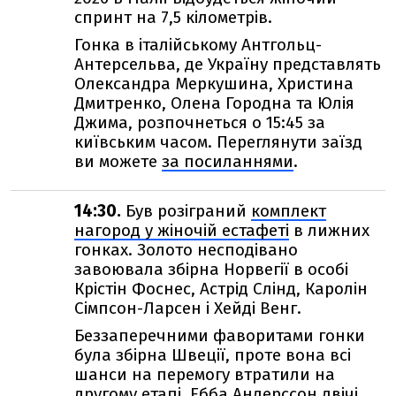
спринт на 7,5 кілометрів.
Гонка в італійському Антгольц-
Антерсельва, де Україну представлять
Олександра Меркушина, Христина
Дмитренко, Олена Городна та Юлія
Джима, розпочнеться о 15:45 за
київським часом. Переглянути заїзд
ви можете
за посиланнями
.
14:30.
Був розіграний
комплект
нагород у жіночій естафеті
в лижних
гонках. Золото несподівано
завоювала збірна Норвегії в особі
Крістін Фоснес, Астрід Слінд, Каролін
Сімпсон-Ларсен і Хейді Венг.
Беззаперечними фаворитами гонки
була збірна Швеції, проте вона всі
шанси на перемогу втратили на
другому етапі. Ебба Андерссон двічі