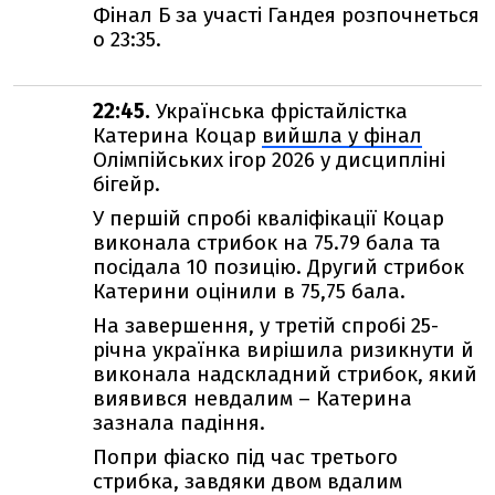
Фінал Б за участі Гандея розпочнеться
о 23:35.
22:45.
Українська фрістайлістка
Катерина Коцар
вийшла у фінал
Олімпійських ігор 2026 у дисципліні
бігейр.
У першій спробі кваліфікації Коцар
виконала стрибок на 75.79 бала та
посідала 10 позицію. Другий стрибок
Катерини оцінили в 75,75 бала.
На завершення, у третій спробі 25-
річна українка вирішила ризикнути й
виконала надскладний стрибок, який
виявився невдалим – Катерина
зазнала падіння.
Попри фіаско під час третього
стрибка, завдяки двом вдалим