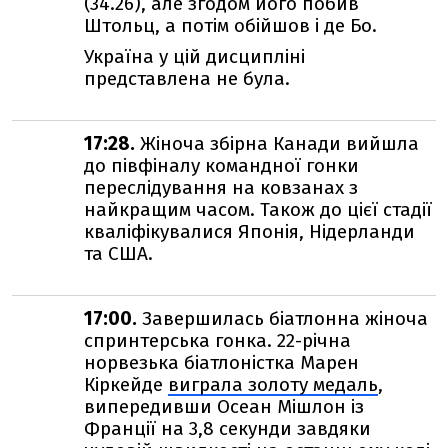
(34.26), але згодом його побив
Штольц, а потім обійшов і де Бо.
Україна у цій дисципліні
представлена не була.
17:28.
Жіноча збірна Канади вийшла
до півфіналу командної гонки
переслідування на ковзанах з
найкращим часом. Також до цієї стадії
кваліфікувалися Японія, Нідерланди
та США.
17:00.
Завершилась біатлонна жіноча
спринтерська гонка. 22-річна
норвезька біатлоністка Марен
Кіркейде
виграла золоту медаль
,
випередивши Осеан Мішлон із
Франції на 3,8 секунди завдяки