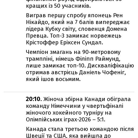
кращих із 50 учасників.
Виграв першу спробу японець Рен
Нікайдо, який на 7 балів випереджає
лідера Кубку світу, словенця Домена
Превца. Топ-3 замикає норвежець
Крістоффер Еріксен Сундал.
Чемпіон змагань на 90-метровому
трампліні, німець Філіпп Раймунд,
лише замикає топ-10. Дискваліфікацію
отримав австрієць Даніель Чофеніг,
який ішов восьмим.
20:10.
Жіноча збірна Канади обіграла
команду Німеччини у чвертьфіналі
жіночого хокейного турніру на
Олімпійських іграх-2026 – 5:1.
Канада стала третьою командою після
Швеції та США, яка вийшла до