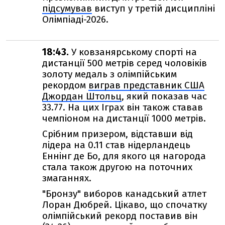
підсумував
виступ у третій дисципліні
Олімпіаді-2026.
18:43.
У ковзанярському спорті на
дистанції 500 метрів серед чоловіків
золоту медаль з олімпійським
рекордом
виграв представник США
Джордан Штольц
, який показав час
33.77. На цих Іграх він також ставав
чемпіоном на дистанції 1000 метрів.
Срібним призером, відставши від
лідера на 0.11 став нідерландець
Еннінг де Бо, для якого ця нагорода
стала також другою на поточних
змаганнях.
"Бронзу" виборов канадський атлет
Лоран Дюбрей. Цікаво, що спочатку
олімпійський рекорд поставив він