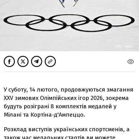
GETTY IMAGES
У суботу, 14 лютого, продовжуються змагання
XXV зимових Олімпійських ігор 2026, зокрема
будуть розіграні 8 комплектів медалей у
Мілані та Кортіна-д'Ампеццо.
Розклад виступів українських спортсменів, а
також час медальних стартів ви можете