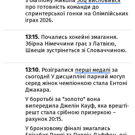
з біатлону Микола
Зоц висловився
про готовність команди до
спринтерської гонки на Олімпійських
іграх 2026.
13:15.
Почались хокейні змагання.
Збірна Німеччини грає з Латвією,
Швеція зустрінеться зі Словаччиною.
13:10.
Розігралися
перші медалі
за
сьогодні! У дисципліні парний могул
серед жінок чемпіонкою стала Ентоні
Джакара.
У боротьбі за "золото" вона
випередила Джелін Кауф, яка врешті-
решт стала срібною призеркою –
рахунок 20:15.
У бронзовому фіналі змагались
Елізабет Лемлі та Перрін Лаффон, які