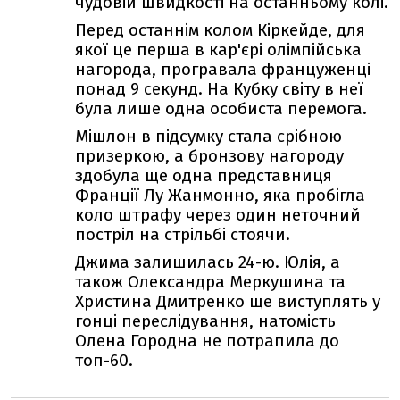
чудовій швидкості на останньому колі.
Перед останнім колом Кіркейде, для
якої це перша в кар'єрі олімпійська
нагорода, програвала француженці
понад 9 секунд. На Кубку світу в неї
була лише одна особиста перемога.
Мішлон в підсумку стала срібною
призеркою, а бронзову нагороду
здобула ще одна представниця
Франції Лу Жанмонно, яка пробігла
коло штрафу через один неточний
постріл на стрільбі стоячи.
Джима залишилась 24-ю. Юлія, а
також Олександра Меркушина та
Христина Дмитренко ще виступлять у
гонці переслідування, натомість
Олена Городна не потрапила до
топ-60.