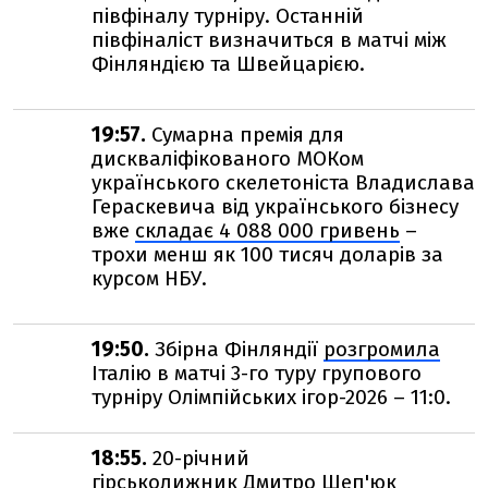
півфіналу турніру. Останній
півфіналіст визначиться в матчі між
Фінляндією та Швейцарією.
19:57.
Сумарна премія для
дискваліфікованого МОКом
українського скелетоніста Владислава
Гераскевича від українського бізнесу
вже
складає 4 088 000 гривень
–
трохи менш як 100 тисяч доларів за
курсом НБУ.
19:50.
Збірна Фінляндії
розгромила
Італію в матчі 3-го туру групового
турніру Олімпійських ігор-2026 – 11:0.
18:55.
20-річний
гірськолижник Дмитро Шеп'юк