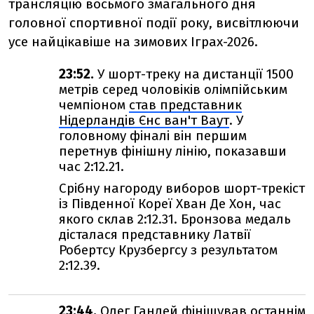
трансляцію восьмого змагального дня
головної спортивної події року, висвітлюючи
усе найцікавіше на зимових Іграх-2026.
23:52.
У шорт-треку на дистанції 1500
метрів серед чоловіків олімпійським
чемпіоном
став представник
Нідерландів Єнс ван'т Ваут
. У
головному фіналі він першим
перетнув фінішну лінію, показавши
час 2:12.21.
Срібну нагороду виборов шорт-трекіст
із Південної Кореї Хван Де Хон, час
якого склав 2:12.31. Бронзова медаль
дісталася представнику Латвії
Робертсу Крузбергсу з результатом
2:12.39.
23:44.
Олег Гандей фінішував останнім