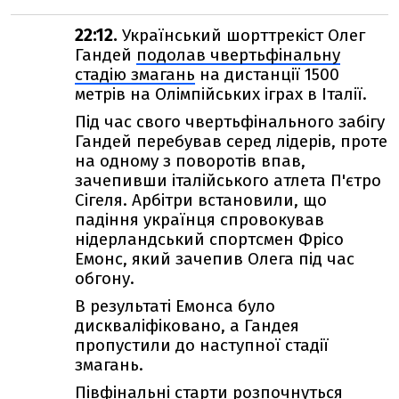
22:12.
Український шорттрекіст Олег
Гандей
подолав чвертьфінальну
стадію змагань
на дистанції 1500
метрів на Олімпійських іграх в Італії.
Під час свого чвертьфінального забігу
Гандей перебував серед лідерів, проте
на одному з поворотів впав,
зачепивши італійського атлета П'єтро
Сігеля. Арбітри встановили, що
падіння українця спровокував
нідерландський спортсмен Фрісо
Емонс, який зачепив Олега під час
обгону.
В результаті Емонса було
дискваліфіковано, а Гандея
пропустили до наступної стадії
змагань.
Півфінальні старти розпочнуться