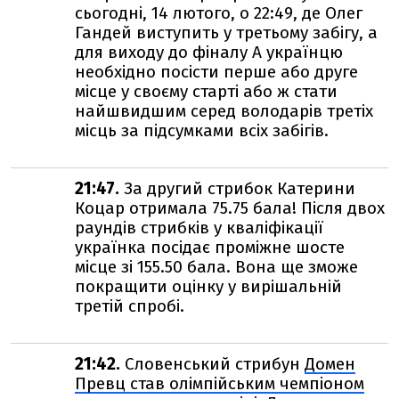
сьогодні, 14 лютого, о 22:49, де Олег
Гандей виступить у третьому забігу, а
для виходу до фіналу А українцю
необхідно посісти перше або друге
місце у своєму старті або ж стати
найшвидшим серед володарів третіх
місць за підсумками всіх забігів.
21:47.
За другий стрибок Катерини
Коцар отримала 75.75 бала! Після двох
раундів стрибків у кваліфікації
українка посідає проміжне шосте
місце зі 155.50 бала. Вона ще зможе
покращити оцінку у вирішальній
третій спробі.
21:42.
Словенський стрибун
Домен
Превц став олімпійським чемпіоном