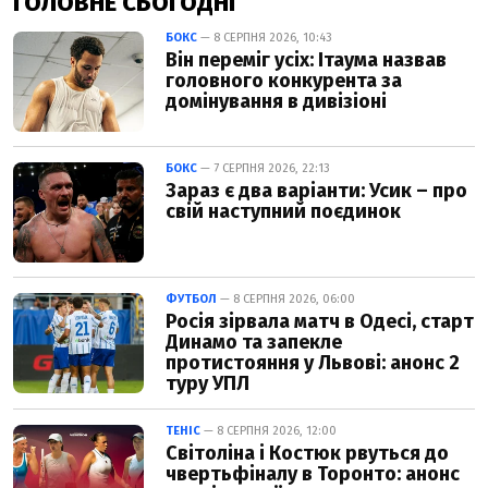
ГОЛОВНЕ СЬОГОДНІ
БОКС
— 8 СЕРПНЯ 2026, 10:43
Він переміг усіх: Ітаума назвав
головного конкурента за
домінування в дивізіоні
БОКС
— 7 СЕРПНЯ 2026, 22:13
Зараз є два варіанти: Усик – про
свій наступний поєдинок
ФУТБОЛ
— 8 СЕРПНЯ 2026, 06:00
Росія зірвала матч в Одесі, старт
Динамо та запекле
протистояння у Львові: анонс 2
туру УПЛ
ТЕНІС
— 8 СЕРПНЯ 2026, 12:00
Світоліна і Костюк рвуться до
чвертьфіналу в Торонто: анонс