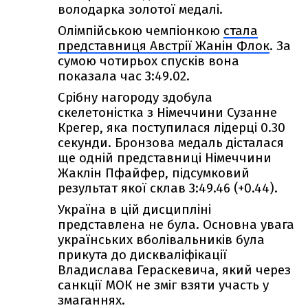
володарка золотої медалі.
Олімпійською чемпіонкою
стала
представниця Австрії Жанін Флок
. За
сумою чотирьох спусків вона
показала час 3:49.02.
Срібну нагороду здобула
скелетоністка з Німеччини Сузанне
Крегер, яка поступилася лідерці 0.30
секунди. Бронзова медаль дісталася
ще одній представниці Німеччини
Жаклін Пфайфер, підсумковий
результат якої склав 3:49.46 (+0.44).
Україна в цій дисципліні
представлена не була. Основна увага
українських вболівальників була
прикута до дискваліфікації
Владислава Гераскевича, який через
санкції МОК не зміг взяти участь у
змаганнях.