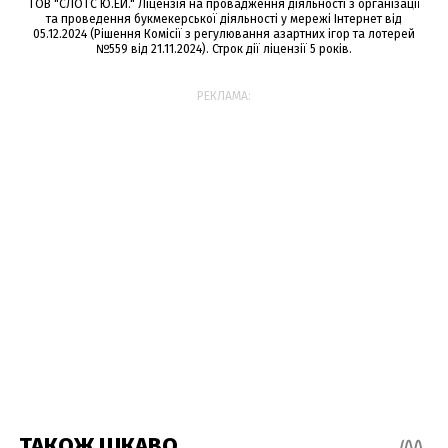
ТОВ "СЛОТС Ю.ЕЙ." Ліцензія на провадження діяльності з організації
та проведення букмекерської діяльності у мережі Інтернет від
05.12.2024 (Рішення Комісії з регулювання азартних ігор та лотерей
№559 від 21.11.2024). Строк дії ліцензії 5 років.
РЕКЛАМА: