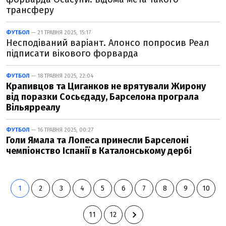
трансферу
ФУТБОЛ
— 21 ТРАВНЯ 2025, 15:17
Несподіваний варіант. Алонсо попросив Реал
підписати вікового форварда
ФУТБОЛ
— 18 ТРАВНЯ 2025, 22:04
Крапивцов та Циганков не врятували Жирону
від поразки Сосьєдаду, Барселона програла
Вільярреалу
ФУТБОЛ
— 16 ТРАВНЯ 2025, 00:27
Голи Ямала та Лопеса принесли Барселоні
чемпіонство Іспанії в Каталонському дербі
1
2
3
4
5
6
7
8
9
10
11
12