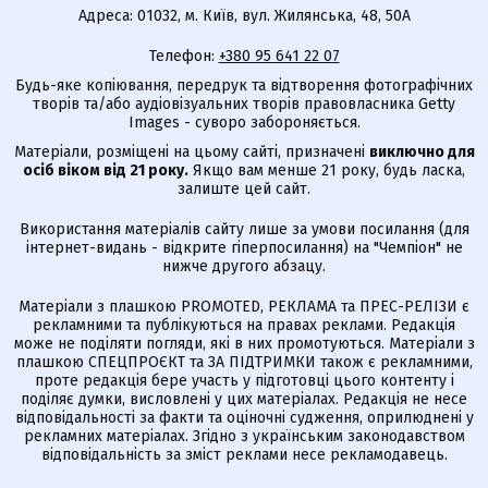
Адреса: 01032, м. Київ, вул. Жилянська, 48, 50А
Телефон:
+380 95 641 22 07
Будь-яке копіювання, передрук та відтворення фотографічних
творів та/або аудіовізуальних творів правовласника Getty
Images - суворо забороняється.
Матеріали, розміщені на цьому сайті, призначені
виключно для
осіб віком від 21 року.
Якщо вам менше 21 року, будь ласка,
залиште цей сайт.
Використання матеріалів сайту лише за умови посилання (для
інтернет-видань - відкрите гіперпосилання) на "Чемпіон" не
нижче другого абзацу.
Матеріали з плашкою PROMOTED, РЕКЛАМА та ПРЕС-РЕЛІЗИ є
рекламними та публікуються на правах реклами. Редакція
може не поділяти погляди, які в них промотуються. Матеріали з
плашкою СПЕЦПРОЄКТ та ЗА ПІДТРИМКИ також є рекламними,
проте редакція бере участь у підготовці цього контенту і
поділяє думки, висловлені у цих матеріалах. Редакція не несе
відповідальності за факти та оціночні судження, оприлюднені у
рекламних матеріалах. Згідно з українським законодавством
відповідальність за зміст реклами несе рекламодавець.