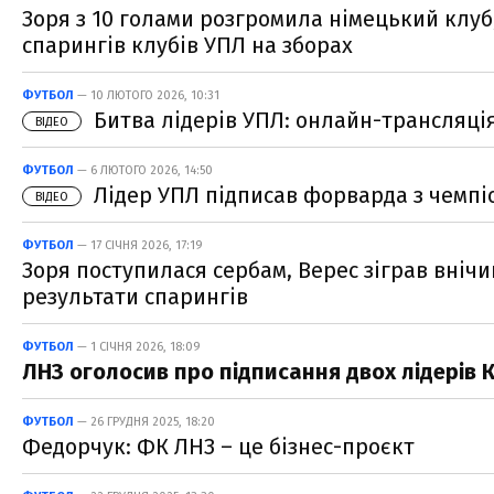
Зоря з 10 голами розгромила німецький клуб,
спарингів клубів УПЛ на зборах
ФУТБОЛ
— 10 ЛЮТОГО 2026, 10:31
Битва лідерів УПЛ: онлайн-трансляці
ВІДЕО
ФУТБОЛ
— 6 ЛЮТОГО 2026, 14:50
Лідер УПЛ підписав форварда з чемпіо
ВІДЕО
ФУТБОЛ
— 17 СІЧНЯ 2026, 17:19
Зоря поступилася сербам, Верес зіграв внічи
результати спарингів
ФУТБОЛ
— 1 СІЧНЯ 2026, 18:09
ЛНЗ оголосив про підписання двох лідерів 
ФУТБОЛ
— 26 ГРУДНЯ 2025, 18:20
Федорчук: ФК ЛНЗ – це бізнес-проєкт