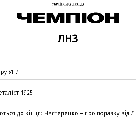
ЛНЗ
уру УПЛ
таліст 1925
ться до кінця: Нестеренко – про поразку від Л