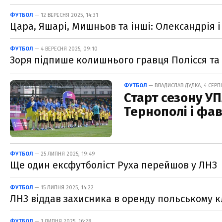
ФУТБОЛ
— 12 ВЕРЕСНЯ 2025, 14:31
Цара, Яшарі, Мишньов та інші: Олександрія 
ФУТБОЛ
— 4 ВЕРЕСНЯ 2025, 09:10
Зоря підпише колишнього гравця Полісся та
ФУТБОЛ
— ВЛАДИСЛАВ ДУДКА, 4 СЕРПН
Старт сезону У
Тернополі і фа
ФУТБОЛ
— 25 ЛИПНЯ 2025, 19:49
Ще один ексфутболіст Руха перейшов у ЛНЗ
ФУТБОЛ
— 15 ЛИПНЯ 2025, 14:22
ЛНЗ віддав захисника в оренду польському к
ФУТБОЛ
— 1 ЛИПНЯ 2025, 16:28