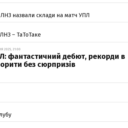
і ЛНЗ назвали склади на матч УПЛ
 ЛНЗ – ТаТоТаке
Я 2025, 21:00
ПЛ: фантастичний дебют, рекорди в
ворити без сюрпризів
лубу