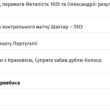
 перемоги Металіста 1925 та Олександрії: резу
я контрольного матчу Шахтар – ЛНЗ
нату Португалії
ю з Краковією, Супряга забив дублю Колоса:
Кривбаса