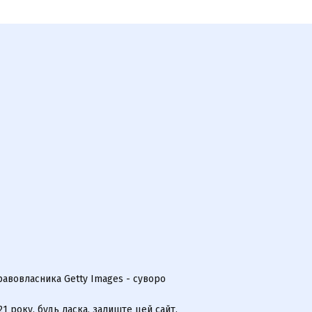
равовласника Getty Images - суворо
 року, будь ласка, залиште цей сайт.