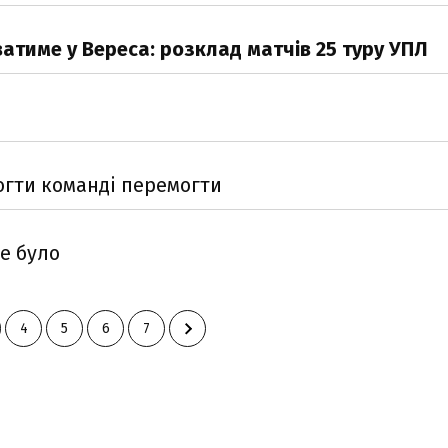
тиме у Вереса: розклад матчів 25 туру УПЛ
огти команді перемогти
е було
4
5
6
7