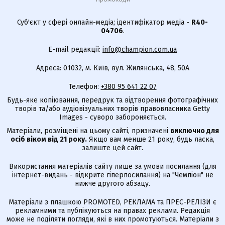
Суб'єкт у сфері онлайн-медіа; ідентифікатор медіа -
R40-
04706
.
E-mail редакції:
info@champion.com.ua
Адреса: 01032, м. Київ, вул. Жилянська, 48, 50А
Телефон:
+380 95 641 22 07
Будь-яке копіювання, передрук та відтворення фотографічних
творів та/або аудіовізуальних творів правовласника Getty
Images - суворо забороняється.
Матеріали, розміщені на цьому сайті, призначені
виключно для
осіб віком від 21 року.
Якщо вам менше 21 року, будь ласка,
залиште цей сайт.
Використання матеріалів сайту лише за умови посилання (для
інтернет-видань - відкрите гіперпосилання) на "Чемпіон" не
нижче другого абзацу.
Матеріали з плашкою PROMOTED, РЕКЛАМА та ПРЕС-РЕЛІЗИ є
рекламними та публікуються на правах реклами. Редакція
може не поділяти погляди, які в них промотуються. Матеріали з