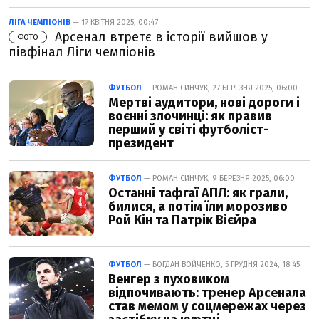
ЛІГА ЧЕМПІОНІВ
— 17 КВІТНЯ 2025, 00:47
Арсенал втретє в історії вийшов у
ФОТО
півфінал Ліги чемпіонів
ФУТБОЛ
— РОМАН СИНЧУК, 27 БЕРЕЗНЯ 2025, 06:00
Мертві аудитори, нові дороги і
воєнні злочинці: як правив
перший у світі футболіст-
президент
ФУТБОЛ
— РОМАН СИНЧУК, 9 БЕРЕЗНЯ 2025, 06:00
Останні тафгаї АПЛ: як грали,
билися, а потім їли морозиво
Рой Кін та Патрік Вієйра
ФУТБОЛ
— БОГДАН ВОЙЧЕНКО, 5 ГРУДНЯ 2024, 18:45
Венгер з пуховиком
відпочивають: тренер Арсенала
став мемом у соцмережах через