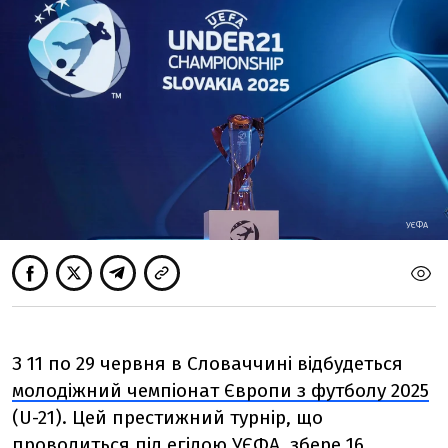
УЄФА
З 11 по 29 червня в Словаччині відбудеться
молодіжний чемпіонат Європи з футболу 2025
(U-21). Цей престижний турнір, що
проводиться під егідою УЄФА, збере 16