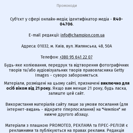
Промокоди
Суб'єкт у сфері онлайн-медіа; ідентифікатор медіа -
R40-
04706
.
E-mail редакції:
info@champion.com.ua
Адреса: 01032, м. Київ, вул. Жилянська, 48, 50А
Телефон:
+380 95 641 22 07
Будь-яке копіювання, передрук та відтворення фотографічних
творів та/або аудіовізуальних творів правовласника Getty
Images - суворо забороняється.
Матеріали, розміщені на цьому сайті, призначені
виключно для
осіб віком від 21 року.
Якщо вам менше 21 року, будь ласка,
залиште цей сайт.
Використання матеріалів сайту лише за умови посилання (для
інтернет-видань - відкрите гіперпосилання) на "Чемпіон" не
нижче другого абзацу.
Матеріали з плашкою PROMOTED, РЕКЛАМА та ПРЕС-РЕЛІЗИ є
рекламними та публікуються на правах реклами. Редакція