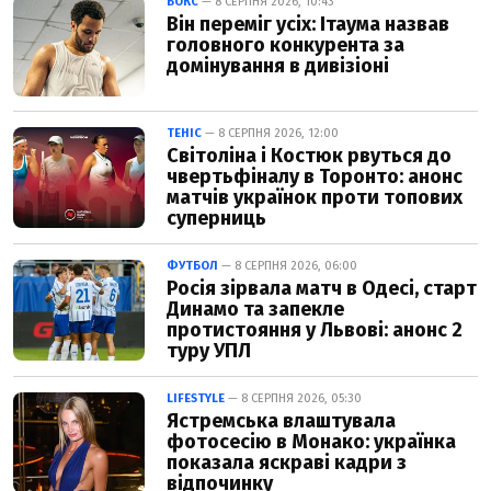
БОКС
— 8 СЕРПНЯ 2026, 10:43
Він переміг усіх: Ітаума назвав
головного конкурента за
домінування в дивізіоні
ТЕНІС
— 8 СЕРПНЯ 2026, 12:00
Світоліна і Костюк рвуться до
чвертьфіналу в Торонто: анонс
матчів українок проти топових
суперниць
ФУТБОЛ
— 8 СЕРПНЯ 2026, 06:00
Росія зірвала матч в Одесі, старт
Динамо та запекле
протистояння у Львові: анонс 2
туру УПЛ
LIFESTYLE
— 8 СЕРПНЯ 2026, 05:30
Ястремська влаштувала
фотосесію в Монако: українка
показала яскраві кадри з
відпочинку