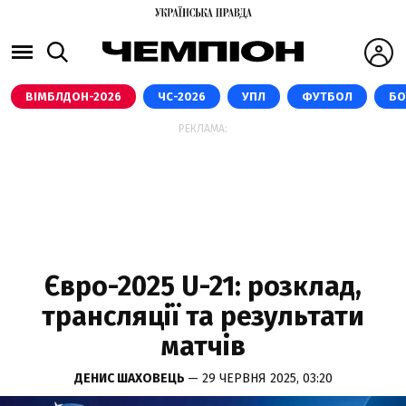
ВІМБЛДОН-2026
ЧС-2026
УПЛ
ФУТБОЛ
БО
РЕКЛАМА:
Євро-2025 U-21: розклад,
трансляції та результати
матчів
ДЕНИС ШАХОВЕЦЬ
— 29 ЧЕРВНЯ 2025, 03:20
УЄФА