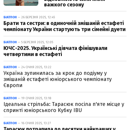
важкого сезону
БІАТЛОН
— 26 БЕРЕЗНЯ 2025, 12:45
Брати та сестри: в одиночній змішаній естафеті
чемпіонату України стартують три сімейні дуети
БІАТЛОН
— 5 БЕРЕЗНЯ 2025, 12:05
ЮЧС-2025. Українські дівчата фінішували
четвертими в естафеті
БІАТЛОН
— 24 СІЧНЯ 2025, 13:22
Україна зупинилась за крок до подіуму у
змішаній естафеті юніорського чемпіонату
Європи
БІАТЛОН
— 19 СІЧНЯ 2025, 13:18
Ідеальна стрільба: Тарасюк посіла п'яте місце у
спринті юніорського Кубку IBU
БІАТЛОН
— 16 СІЧНЯ 2025, 13:27
Тарасюк потрапила до десятки найкращих у