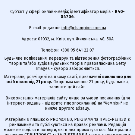
Суб'єкт у сфері онлайн-медіа; ідентифікатор медіа -
R40-
04706
.
E-mail редакції:
info@champion.com.ua
Адреса: 01032, м. Київ, вул. Жилянська, 48, 50А
Телефон:
+380 95 641 22 07
Будь-яке копіювання, передрук та відтворення фотографічних
творів та/або аудіовізуальних творів правовласника Getty
Images - суворо забороняється.
Матеріали, розміщені на цьому сайті, призначені
виключно для
осіб віком від 21 року.
Якщо вам менше 21 року, будь ласка,
залиште цей сайт.
Використання матеріалів сайту лише за умови посилання (для
інтернет-видань - відкрите гіперпосилання) на "Чемпіон" не
нижче другого абзацу.
Матеріали з плашкою PROMOTED, РЕКЛАМА та ПРЕС-РЕЛІЗИ є
рекламними та публікуються на правах реклами. Редакція
може не поділяти погляди, які в них промотуються. Матеріали з
плашкою СПЕЦПРОЄКТ та ЗА ПІДТРИМКИ також є рекламними,