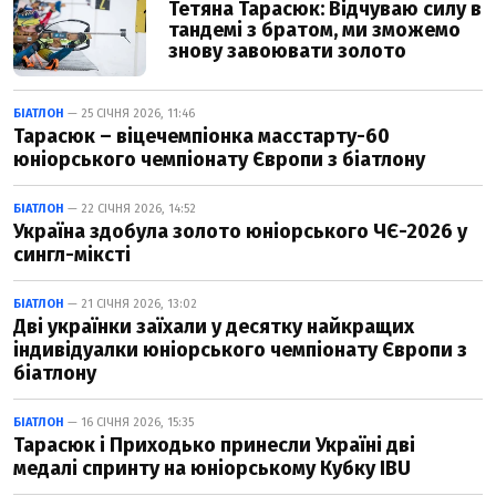
Тетяна Тарасюк: Відчуваю силу в
тандемі з братом, ми зможемо
знову завоювати золото
БІАТЛОН
— 25 СІЧНЯ 2026, 11:46
Тарасюк – віцечемпіонка масстарту-60
юніорського чемпіонату Європи з біатлону
БІАТЛОН
— 22 СІЧНЯ 2026, 14:52
Україна здобула золото юніорського ЧЄ-2026 у
сингл-міксті
БІАТЛОН
— 21 СІЧНЯ 2026, 13:02
Дві українки заїхали у десятку найкращих
індивідуалки юніорського чемпіонату Європи з
біатлону
БІАТЛОН
— 16 СІЧНЯ 2026, 15:35
Тарасюк і Приходько принесли Україні дві
медалі спринту на юніорському Кубку IBU