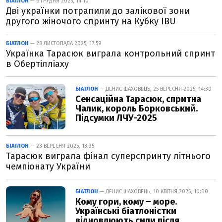
БІАТЛОН
— 6 ГРУДНЯ 2025, 14:10
Дві українки потрапили до залікової зони
другого жіночого спринту на Кубку IBU
БІАТЛОН
— 28 ЛИСТОПАДА 2025, 17:59
Українка Тарасюк виграла контрольний спринт
в Обертілліаху
БІАТЛОН
— ДЕНИС ШАХОВЕЦЬ, 25 ВЕРЕСНЯ 2025, 14:30
Сенсаційна Тарасюк, спритна
Чалик, король Борковський.
Підсумки ЛЧУ-2025
БІАТЛОН
— 23 ВЕРЕСНЯ 2025, 13:35
Тарасюк виграла фінал суперспринту літнього
чемпіонату України
БІАТЛОН
— ДЕНИС ШАХОВЕЦЬ, 10 КВІТНЯ 2025, 10:00
Кому гори, кому – море.
Українські біатлоністки
відновлюють сили після