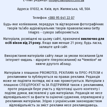
E-mail редакції:
info@champion.com.ua
Адреса: 01032, м. Київ, вул. Жилянська, 48, 50А
Телефон:
+380 95 641 22 07
Будь-яке копіювання, передрук та відтворення фотографічних
творів та/або аудіовізуальних творів правовласника Getty
Images - суворо забороняється.
Матеріали, розміщені на цьому сайті, призначені
виключно для
осіб віком від 21 року.
Якщо вам менше 21 року, будь ласка,
залиште цей сайт.
Використання матеріалів сайту лише за умови посилання (для
інтернет-видань - відкрите гіперпосилання) на "Чемпіон" не
нижче другого абзацу.
Матеріали з плашкою PROMOTED, РЕКЛАМА та ПРЕС-РЕЛІЗИ є
рекламними та публікуються на правах реклами. Редакція
може не поділяти погляди, які в них промотуються. Матеріали з
плашкою СПЕЦПРОЄКТ та ЗА ПІДТРИМКИ також є рекламними,
проте редакція бере участь у підготовці цього контенту і
поділяє думки, висловлені у цих матеріалах. Редакція не несе
відповідальності за факти та оціночні судження, оприлюднені у
рекламних матеріалах. Згідно з українським законодавством
відповідальність за зміст реклами несе рекламодавець.