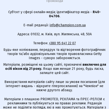
Промокоди
Суб'єкт у сфері онлайн-медіа; ідентифікатор медіа -
R40-
04706
.
E-mail редакції:
info@champion.com.ua
Адреса: 01032, м. Київ, вул. Жилянська, 48, 50А
Телефон:
+380 95 641 22 07
Будь-яке копіювання, передрук та відтворення фотографічних
творів та/або аудіовізуальних творів правовласника Getty
Images - суворо забороняється.
Матеріали, розміщені на цьому сайті, призначені
виключно для
осіб віком від 21 року.
Якщо вам менше 21 року, будь ласка,
залиште цей сайт.
Використання матеріалів сайту лише за умови посилання (для
інтернет-видань - відкрите гіперпосилання) на "Чемпіон" не
нижче другого абзацу.
Матеріали з плашкою PROMOTED, РЕКЛАМА та ПРЕС-РЕЛІЗИ є
рекламними та публікуються на правах реклами. Редакція
може не поділяти погляди, які в них промотуються. Матеріали з