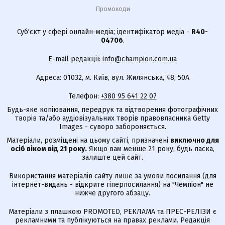
Промокоди
Суб'єкт у сфері онлайн-медіа; ідентифікатор медіа -
R40-
04706
.
E-mail редакції:
info@champion.com.ua
Адреса: 01032, м. Київ, вул. Жилянська, 48, 50А
Телефон:
+380 95 641 22 07
Будь-яке копіювання, передрук та відтворення фотографічних
творів та/або аудіовізуальних творів правовласника Getty
Images - суворо забороняється.
Матеріали, розміщені на цьому сайті, призначені
виключно для
осіб віком від 21 року.
Якщо вам менше 21 року, будь ласка,
залиште цей сайт.
Використання матеріалів сайту лише за умови посилання (для
інтернет-видань - відкрите гіперпосилання) на "Чемпіон" не
нижче другого абзацу.
Матеріали з плашкою PROMOTED, РЕКЛАМА та ПРЕС-РЕЛІЗИ є
рекламними та публікуються на правах реклами. Редакція