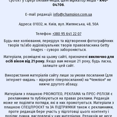
Суб'єкт у сфері онлайн-медіа; ідентифікатор медіа -
R40-
04706
.
E-mail редакції:
info@champion.com.ua
Адреса: 01032, м. Київ, вул. Жилянська, 48, 50А
Телефон:
+380 95 641 22 07
Будь-яке копіювання, передрук та відтворення фотографічних
творів та/або аудіовізуальних творів правовласника Getty
Images - суворо забороняється.
Матеріали, розміщені на цьому сайті, призначені
виключно для
осіб віком від 21 року.
Якщо вам менше 21 року, будь ласка,
залиште цей сайт.
Використання матеріалів сайту лише за умови посилання (для
інтернет-видань - відкрите гіперпосилання) на "Чемпіон" не
нижче другого абзацу.
Матеріали з плашкою PROMOTED, РЕКЛАМА та ПРЕС-РЕЛІЗИ є
рекламними та публікуються на правах реклами. Редакція
може не поділяти погляди, які в них промотуються. Матеріали з
плашкою СПЕЦПРОЄКТ та ЗА ПІДТРИМКИ також є рекламними,
проте редакція бере участь у підготовці цього контенту і
поділяє думки, висловлені у цих матеріалах. Редакція не несе