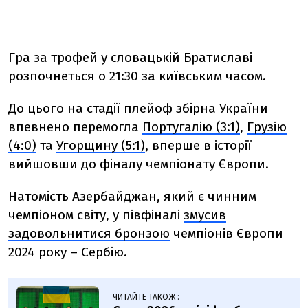
Гра за трофей у словацькій Братиславі
розпочнеться о 21:30 за київським часом.
До цього на стадії плейоф збірна України
впевнено перемогла
Португалію (3:1)
,
Грузію
(4:0)
та
Угорщину (5:1)
, вперше в історії
вийшовши до фіналу чемпіонату Європи.
Натомість Азербайджан, який є чинним
чемпіоном світу, у півфіналі
змусив
задовольнитися бронзою
чемпіонів Європи
2024 року – Сербію.
ЧИТАЙТЕ ТАКОЖ :