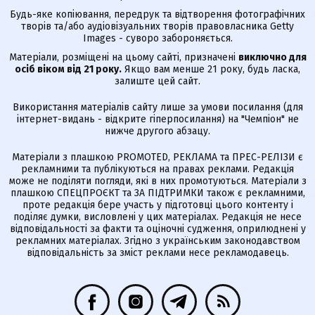
Будь-яке копіювання, передрук та відтворення фотографічних
творів та/або аудіовізуальних творів правовласника Getty
Images - суворо забороняється.
Матеріали, розміщені на цьому сайті, призначені
виключно для
осіб віком від 21 року.
Якщо вам менше 21 року, будь ласка,
залиште цей сайт.
Використання матеріалів сайту лише за умови посилання (для
інтернет-видань - відкрите гіперпосилання) на "Чемпіон" не
нижче другого абзацу.
Матеріали з плашкою PROMOTED, РЕКЛАМА та ПРЕС-РЕЛІЗИ є
рекламними та публікуються на правах реклами. Редакція
може не поділяти погляди, які в них промотуються. Матеріали з
плашкою СПЕЦПРОЄКТ та ЗА ПІДТРИМКИ також є рекламними,
проте редакція бере участь у підготовці цього контенту і
поділяє думки, висловлені у цих матеріалах. Редакція не несе
відповідальності за факти та оціночні судження, оприлюднені у
рекламних матеріалах. Згідно з українським законодавством
відповідальність за зміст реклами несе рекламодавець.