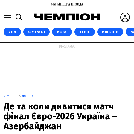
УПЛ
ФУТБОЛ
БОКС
ТЕНІС
БІАТЛОН
Б
РЕКЛАМА:
ЧЕМПІОН
ФУТБОЛ
Де та коли дивитися матч
фінал Євро-2026 Україна –
Азербайджан