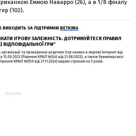
ериканкою Еммою Наварро (26), а в 1/8 фіналу
ер (102).
6 ВИХОДИТЬ ЗА ПІДТРИМКИ
BETKING
ИКАТИ ІГРОВУ ЗАЛЕЖНІСТЬ. ДОТРИМУЙТЕСЯ ПРАВИЛ
) ВІДПОВІДАЛЬНОЇ ГРИ"
з організації та проведення азартних ігор казино в мережі Інтернет від
та 15.09.2023 (Рішення КРАІЛ №245 від 31.08.2023), а також букмекерської
Рішення КРАІЛ №559 від 21.11.2024) видані строком на 5 років.
РЕКЛАМА: