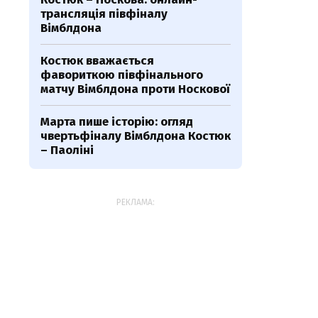
трансляція півфіналу
Вімблдона
Костюк вважається
фавориткою півфінального
матчу Вімблдона проти Носкової
Марта пише історію: огляд
чвертьфіналу Вімблдона Костюк
– Паоліні
РЕКЛАМА: