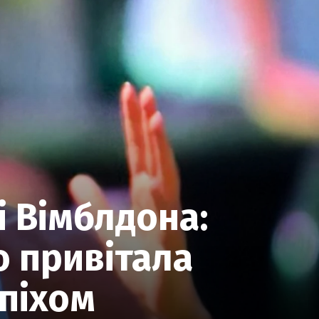
і Вімблдона:
о привітала
спіхом