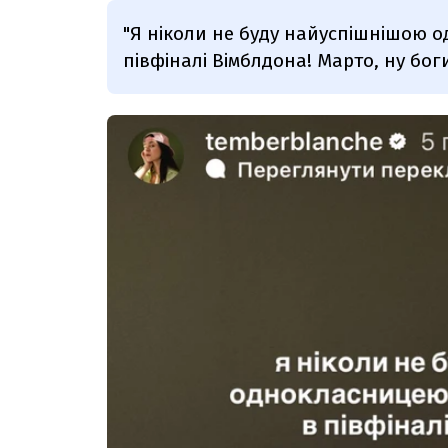
"Я ніколи не буду найуспішнішою 
півфіналі Вімблдона! Марто, ну бог