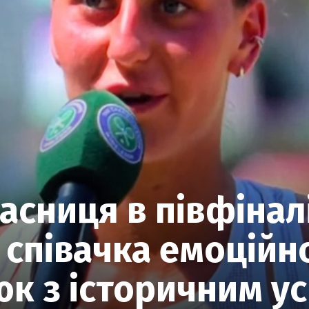
сниця в півфінал
 співачка емоційн
к з історичним у