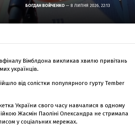
БОГДАН ВОЙЧЕНКО
— 8 ЛИПНЯ 2026, 22:13
івфіналу Вімблдона викликав хвилю привітань
омих українців.
ійшло від солістки популярного гурту Tember
кетка України свого часу навчалися в одному
алійкою Жасмін Паоліні Олександра не стримала
писом у соціальних мережах.