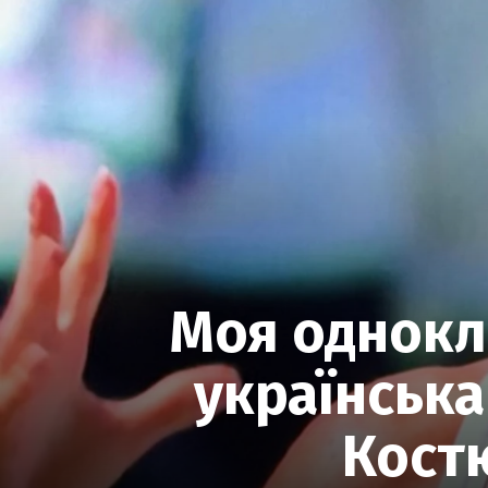
Моя однокла
українська
Костю