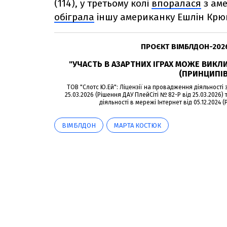
(114), у третьому колі
впоралася
з ам
обіграла
іншу американку Ешлін Крюг
ПРОЄКТ ВІМБЛДОН-202
"УЧАСТЬ В АЗАРТНИХ ІГРАХ МОЖЕ ВИКЛ
(ПРИНЦИПІВ
ТОВ "Слотс Ю.Ей": Ліцензії на провадження діяльності 
25.03.2026 (Рішення ДАУ ПлейСіті № 82-Р від 25.03.2026) 
діяльності в мережі Інтернет від 05.12.2024 (
ВІМБЛДОН
МАРТА КОСТЮК