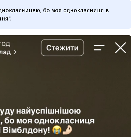
однокласницею, бо моя однокласниця в
иня".