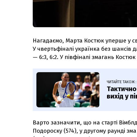
Нагадаємо, Марта Костюк уперше у св
У чвертьфіналі українка без шансів 
— 6:3, 6:2.
У півфіналі змагань Костюк 
ЧИТАЙТЕ ТАКОЖ :
Тактично
вихід у п
Варто зазначити, що на старті Вімбл
Подороску (574), у другому раунді зм