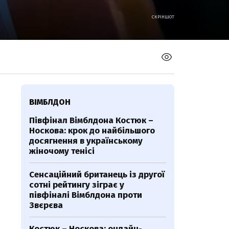
СКРІНШОТ
ВІМБЛДОН
Півфінал Вімблдона Костюк –
Носкова: крок до найбільшого
досягнення в українському
жіночому тенісі
Сенсаційний британець із другої
сотні рейтингу зіграє у
півфіналі Вімблдона проти
Звєрєва
Костюк – Носкова: онлайн-