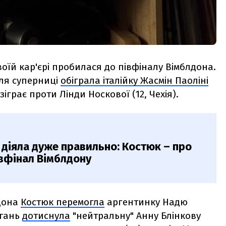
оїй кар'єрі пробилася до півфіналу Вімблдона.
для суперниці
обіграла італійку Жасмін Паоліні
зіграє проти Лінди Носкової (12, Чехія).
 діяла дуже правильно: Костюк – про
івфінал Вімблдону
дона
Костюк перемогла
аргентинку Надю
агань
дотиснула
"нейтральну" Анну Блінкову