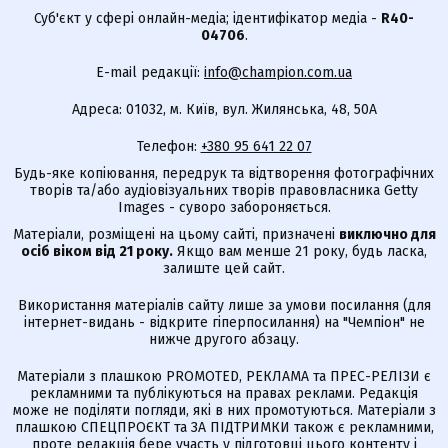
Суб'єкт у сфері онлайн-медіа; ідентифікатор медіа -
R40-
04706
.
E-mail редакції:
info@champion.com.ua
Адреса: 01032, м. Київ, вул. Жилянська, 48, 50А
Телефон:
+380 95 641 22 07
Будь-яке копіювання, передрук та відтворення фотографічних
творів та/або аудіовізуальних творів правовласника Getty
Images - суворо забороняється.
Матеріали, розміщені на цьому сайті, призначені
виключно для
осіб віком від 21 року.
Якщо вам менше 21 року, будь ласка,
залиште цей сайт.
Використання матеріалів сайту лише за умови посилання (для
інтернет-видань - відкрите гіперпосилання) на "Чемпіон" не
нижче другого абзацу.
Матеріали з плашкою PROMOTED, РЕКЛАМА та ПРЕС-РЕЛІЗИ є
рекламними та публікуються на правах реклами. Редакція
може не поділяти погляди, які в них промотуються. Матеріали з
плашкою СПЕЦПРОЄКТ та ЗА ПІДТРИМКИ також є рекламними,
проте редакція бере участь у підготовці цього контенту і