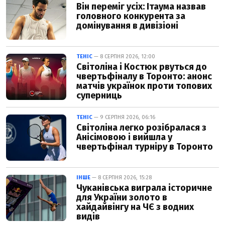
Він переміг усіх: Ітаума назвав
головного конкурента за
домінування в дивізіоні
ТЕНІС
— 8 СЕРПНЯ 2026, 12:00
Світоліна і Костюк рвуться до
чвертьфіналу в Торонто: анонс
матчів українок проти топових
суперниць
ТЕНІС
— 9 СЕРПНЯ 2026, 06:16
Світоліна легко розібралася з
Анісімовою і вийшла у
чвертьфінал турніру в Торонто
ІНШЕ
— 8 СЕРПНЯ 2026, 15:28
Чуканівська виграла історичне
для України золото в
хайдайвінгу на ЧЄ з водних
видів