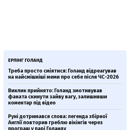
ЕРЛІНГ ГОЛАНД
Треба просто сміятися: Голанд відреагував
на найсмішніші меми про себе після ЧС-2026
Виклик прийнято: Голанд змотивував
фаната скинути зайву вагу, залишивши
коментар під відео
Руні дотримався слова: легенда збірної
Англії повторив греблю вікінгів через
програш у парі Голанду