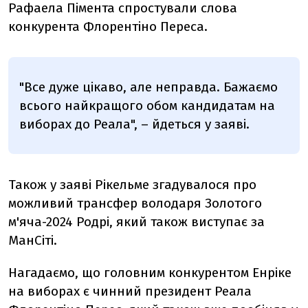
Рафаела Пімента спростували слова
конкурента Флорентіно Переса.
"Все дуже цікаво, але неправда. Бажаємо
всього найкращого обом кандидатам на
виборах до Реала", – йдеться у заяві.
Також у заяві Рікельме згадувалося про
можливий трансфер володаря Золотого
м'яча-2024 Родрі, який також виступає за
МанСіті.
Нагадаємо, що головним конкурентом Енріке
на виборах є чинний президент Реала