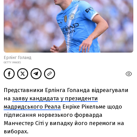
Ерлінг Голанд
GETTY IMAGES
Представники Ерлінга Голанда відреагували
на
заяву кандидата у президенти
мадридського Реала
Енріке Рікельме щодо
підписання норвезького форварда
Манчестер Сіті у випадку його перемоги на
виборах.