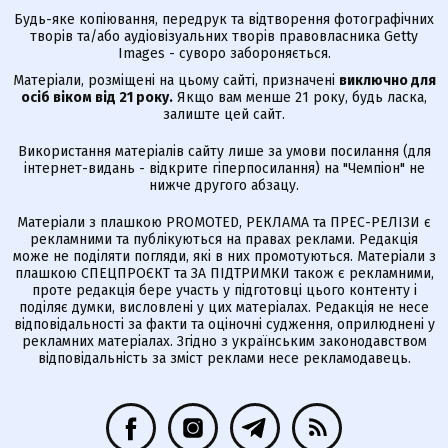
Будь-яке копіювання, передрук та відтворення фотографічних
творів та/або аудіовізуальних творів правовласника Getty
Images - суворо забороняється.
Матеріали, розміщені на цьому сайті, призначені
виключно для
осіб віком від 21 року.
Якщо вам менше 21 року, будь ласка,
залиште цей сайт.
Використання матеріалів сайту лише за умови посилання (для
інтернет-видань - відкрите гіперпосилання) на "Чемпіон" не
нижче другого абзацу.
Матеріали з плашкою PROMOTED, РЕКЛАМА та ПРЕС-РЕЛІЗИ є
рекламними та публікуються на правах реклами. Редакція
може не поділяти погляди, які в них промотуються. Матеріали з
плашкою СПЕЦПРОЄКТ та ЗА ПІДТРИМКИ також є рекламними,
проте редакція бере участь у підготовці цього контенту і
поділяє думки, висловлені у цих матеріалах. Редакція не несе
відповідальності за факти та оціночні судження, оприлюднені у
рекламних матеріалах. Згідно з українським законодавством
відповідальність за зміст реклами несе рекламодавець.