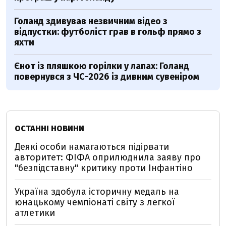
Голанд здивував незвичним відео з
відпустки: футболіст грав в гольф прямо з
яхти
Єнот із пляшкою горілки у лапах: Голанд
повернувся з ЧС-2026 із дивним сувеніром
ОСТАННІ НОВИНИ
Деякі особи намагаються підірвати
авторитет: ФІФА оприлюднила заяву про
"безпідставну" критику проти Інфантіно
Україна здобула історичну медаль на
юнацькому чемпіонаті світу з легкої
атлетики