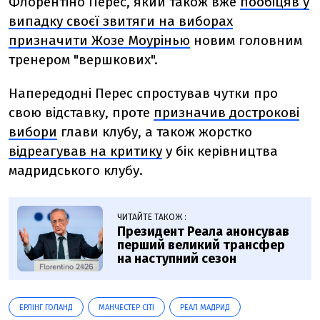
Флорентіно Перес, який також вже
пообіцяв у
випадку своєї звитяги на виборах
призначити Жозе Моурінью
новим головним
тренером "вершкових".
Напередодні Перес спростував чутки про
свою відставку, проте
призначив дострокові
вибори
глави клубу, а також жорстко
відреагував на критику
у бік керівництва
мадридського клубу.
ЧИТАЙТЕ ТАКОЖ :
Президент Реала анонсував
перший великий трансфер
на наступний сезон
ЕРЛІНГ ГОЛАНД
МАНЧЕСТЕР СІТІ
РЕАЛ МАДРИД