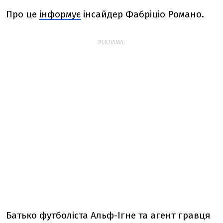
Про це
інформує
інсайдер Фабріціо Романо.
РЕКЛАМА:
Батько футболіста Альф-Ігне та агент гравця