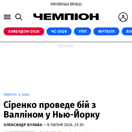
ВІМБЛДОН-2026
ЧС-2026
УПЛ
ФУТБОЛ
БО
РЕКЛАМА:
ЧЕМПІОН
БОКС
Сіренко проведе бій з
Валліном у Нью-Йорку
ОЛЕКСАНДР БУЛАВА
— 8 ЛИПНЯ 2026, 23:30