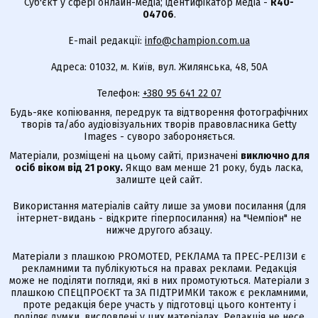
Суб'єкт у сфері онлайн-медіа; ідентифікатор медіа -
R40-
04706
.
E-mail редакції:
info@champion.com.ua
Адреса: 01032, м. Київ, вул. Жилянська, 48, 50А
Телефон:
+380 95 641 22 07
Будь-яке копіювання, передрук та відтворення фотографічних
творів та/або аудіовізуальних творів правовласника Getty
Images - суворо забороняється.
Матеріали, розміщені на цьому сайті, призначені
виключно для
осіб віком від 21 року.
Якщо вам менше 21 року, будь ласка,
залиште цей сайт.
Використання матеріалів сайту лише за умови посилання (для
інтернет-видань - відкрите гіперпосилання) на "Чемпіон" не
нижче другого абзацу.
Матеріали з плашкою PROMOTED, РЕКЛАМА та ПРЕС-РЕЛІЗИ є
рекламними та публікуються на правах реклами. Редакція
може не поділяти погляди, які в них промотуються. Матеріали з
плашкою СПЕЦПРОЄКТ та ЗА ПІДТРИМКИ також є рекламними,
проте редакція бере участь у підготовці цього контенту і
поділяє думки, висловлені у цих матеріалах. Редакція не несе