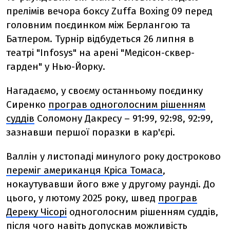
прелімів вечора боксу Zuffa Boxing 09 перед
головним поєдинком між Берлангою та
Батлером. Турнір відбудеться 26 липня в
театрі "Infosys" на арені "Медісон-сквер-
гарден" у Нью-Йорку.
Нагадаємо, у своєму останньому поєдинку
Сиренко
програв одноголосним рішенням
суддів
Соломону Дакресу
– 91:99, 92:98, 92:99,
зазнавши першої поразки в кар'єрі.
Валлін у листопаді минулого року достроково
переміг американця Кріса Томаса
,
нокаутувавши його вже у другому раунді. До
цього, у лютому 2025 року, швед
програв
Дереку Чісорі
одноголосним рішенням суддів,
після чого навіть допускав можливість