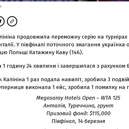
а
лініна продовжила переможну серію на турнірах с
нталії. У півфіналі поточного змагання українка 
цю Польщі Катажину Каву (146).
 1 годину 24 хвилини і завершилася з рахунком 6:
 Калініна 1 раз подала навиліт, зробила 3 подві
суперниця виконала 1 ейс, зробила 1 помилку на п
Megasaray Hotels Open
–
WTA 125
Анталія, Туреччина, грунт
Призовий фонд: $115,000
Півфінал, 14 березня