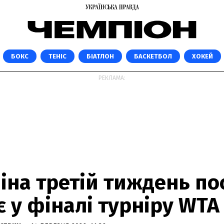
БОКС
ТЕНІС
БІАТЛОН
БАСКЕТБОЛ
ХОКЕЙ
РЕКЛАМА:
іна третій тиждень по
є у фіналі турніру WTA 