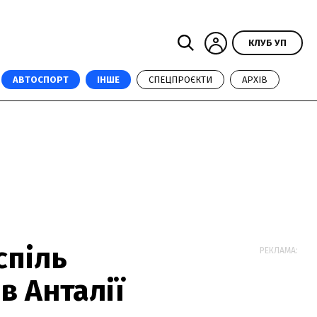
КЛУБ УП
АВТОСПОРТ
ІНШЕ
СПЕЦПРОЄКТИ
АРХІВ
спіль
РЕКЛАМА:
в Анталії