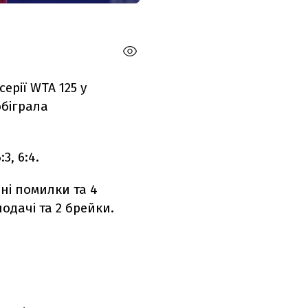
ерії WTA 125 у
обіграла
3, 6:4.
йні помилки та 4
одачі та 2 брейки.