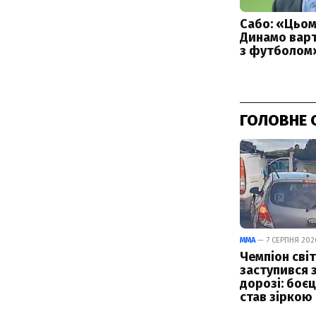
ГОЛОВНЕ 
ММА
— 7 СЕРПНЯ 2026
Чемпіон світ
заступився 
дорозі: боє
став зіркою