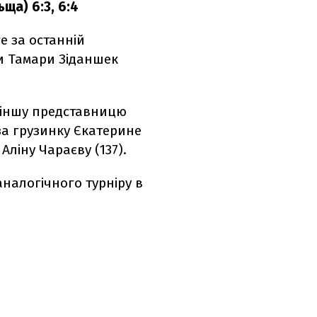
ща) 6:3, 6:4
е за останній
ти Тамари Зіданшек
іншу представницю
а грузинку Єкатерине
Аліну Чараєву (137).
налогічного турніру в