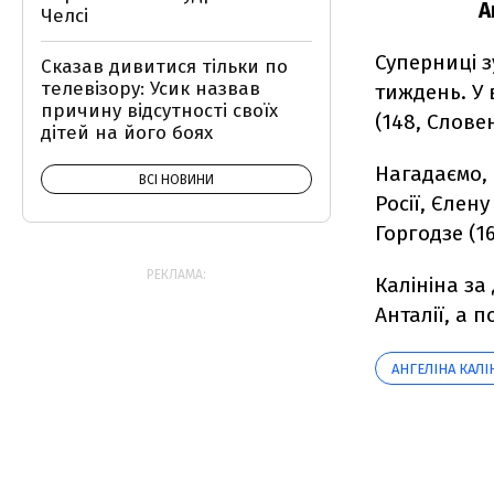
А
Челсі
Суперниці з
Сказав дивитися тільки по
телевізору: Усик назвав
тиждень. У 
причину відсутності своїх
(148, Словен
дітей на його боях
Нагадаємо, 
ВСІ НОВИНИ
Росії, Єлену
Горгодзе (1
РЕКЛАМА:
Калініна за
Анталії, а п
АНГЕЛІНА КАЛІ