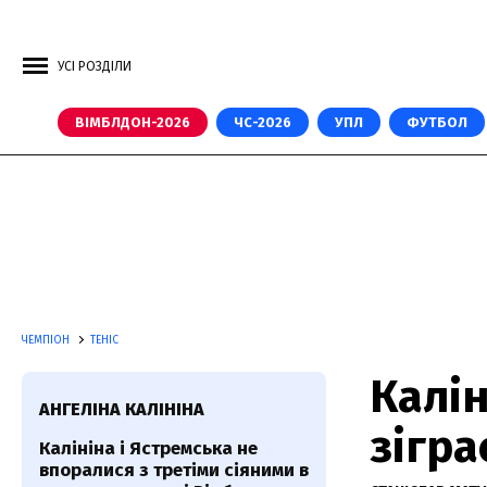
УСІ РОЗДІЛИ
ВІМБЛДОН-2026
ЧС-2026
УПЛ
ФУТБОЛ
ЧЕМПІОН
ТЕНІС
Калін
АНГЕЛІНА КАЛІНІНА
зігра
Калініна і Ястремська не
впоралися з третіми сіяними в