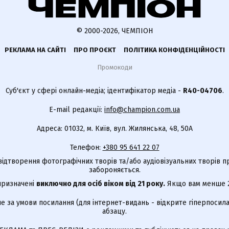
© 2000-2026, ЧЕМПІОН
РЕКЛАМА НА САЙТІ
ПРО ПРОЄКТ
ПОЛІТИКА КОНФІДЕНЦІЙНОСТІ
Промокоди
Суб'єкт у сфері онлайн-медіа; ідентифікатор медіа -
R40-04706
.
E-mail редакції:
info@champion.com.ua
Адреса: 01032, м. Київ, вул. Жилянська, 48, 50А
Телефон:
+380 95 641 22 07
відтворення фотографічних творів та/або аудіовізуальних творів п
забороняється.
 призначені
виключно для осіб віком від 21 року.
Якщо вам менше 21
е за умови посилання (для інтернет-видань - відкрите гіперпосила
абзацу.