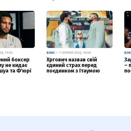
6, 11:03
БОКС
— 7 СЕРПНЯ 2026, 16:06
БОК
ний боксер
Хргович назвав свій
За
му не кидає
єдиний страх перед
– 
уа та Ф'юрі
поєдинком з Ітаумою
по