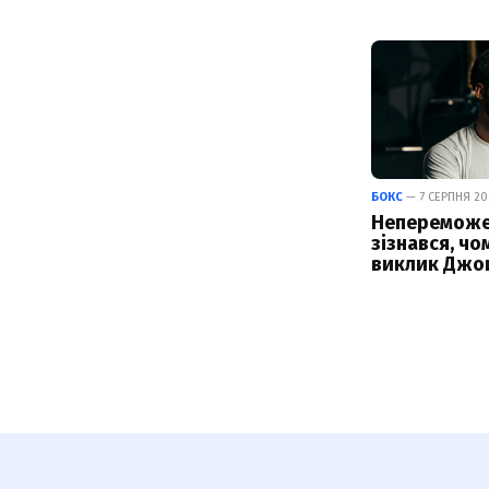
БОКС
— 7 СЕРПНЯ 202
Непереможе
зізнався, чо
виклик Джош