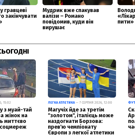
СЬОГОДНІ
, 15:02
ЛЕГКА АТЛЕТИКА
— 7 СЕРПНЯ 2026, 12:00
ФУ
у з муай-тай
Магучіх йде за третім
Ск
за жінок на
"золотом", італієць може
Ар
ць миттєво
наздогнати Борзова:
по
 соцмереж
прев'ю чемпіонату
ча
Європи з легкої атлетики