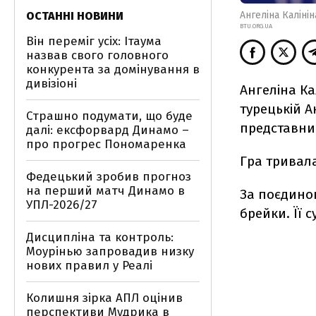
ОСТАННІ НОВИНИ
Ангеліна Калінін
BTU.ORG.UA
Він переміг усіх: Ітаума
назвав свого головного
конкурента за домінування в
дивізіоні
Ангеліна Ка
турецькій А
Страшно подумати, що буде
представни
далі: ексфорвард Динамо –
про прогрес Пономаренка
Гра тривала
Федецький зробив прогноз
на перший матч Динамо в
За поєдинок
УПЛ-2026/27
брейки. Її 
Дисципліна та контроль:
Моурінью запровадив низку
нових правил у Реалі
Колишня зірка АПЛ оцінив
перспективи Мудрика в