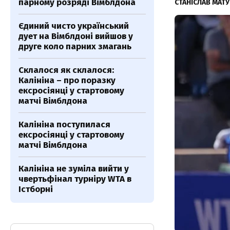
парному розряді Вімблдона
СТАНІСЛАВ МАТ
Єдиний чисто український
дует на Вімблдоні вийшов у
друге коло парних змагань
Склалося як склалося:
Калініна – про поразку
ексросіянці у стартовому
матчі Вімблдона
Калініна поступилася
ексросіянці у стартовому
матчі Вімблдона
Калініна не зуміла вийти у
чвертьфінал турніру WTA в
Істборні