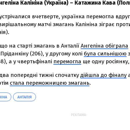
нгеліна Калініна (Україна) – Катажина Кава (Поль
устрічалися вчетверте, українка перемогла вдруг
вирішальному матчі змагань Калініна зіграє про
ія).
що на старті змагань в Анталії
Ангеліна обіграла
 Пріданкіну (206), у другому колі
була сильнішою
з
68), а у чвертьфіналі
перемогла
ще одну росіянку, 
 два попередні тижні спочатку
дійшла до фіналу
а
отім
стала переможницею змагань
.
НІНА
АНТАЛІЯ
РЕКЛАМА: