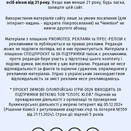
осіб віком від 21 року.
Якщо вам менше 21 року, будь ласка,
залиште цей сайт.
Використання матеріалів сайту лише за умови посилання (для
інтернет-видань - відкрите гіперпосилання) на "Чемпіон" не
нижче другого абзацу.
Матеріали з плашкою PROMOTED, РЕКЛАМА та ПРЕС-РЕЛІЗИ є
рекламними та публікуються на правах реклами. Редакція
може не поділяти погляди, які в них промотуються. Матеріали з
плашкою СПЕЦПРОЄКТ та ЗА ПІДТРИМКИ також є рекламними,
проте редакція бере участь у підготовці цього контенту і
поділяє думки, висловлені у цих матеріалах. Редакція не несе
відповідальності за факти та оціночні судження, оприлюднені у
рекламних матеріалах. Згідно з українським законодавством
відповідальність за зміст реклами несе рекламодавець.
* ПРОЄКТ ЗИМОВІ ОЛІМПІЙСЬКІ ІГРИ-2026 ВИХОДИТЬ ЗА
ПІДТРИМКИ BETKING ТОВ "СЛОТС Ю.ЕЙ." Ліцензія на
провадження діяльності з організації та проведення
букмекерської діяльності у мережі Інтернет від 05.12.2024
(Рішення Комісії з регулювання азартних ігор та лотерей №559
від 21.11.2024). Строк дії ліцензії 5 років.