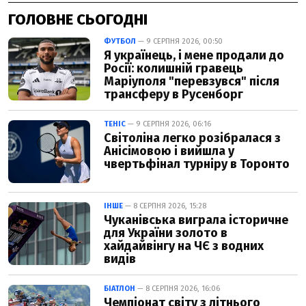
ГОЛОВНЕ СЬОГОДНІ
ФУТБОЛ
— 9 СЕРПНЯ 2026, 00:50
Я українець, і мене продали до
Росії: колишній гравець
Маріуполя "перевзувся" після
трансферу в Русенборг
ТЕНІС
— 9 СЕРПНЯ 2026, 06:16
Світоліна легко розібралася з
Анісімовою і вийшла у
чвертьфінал турніру в Торонто
ІНШЕ
— 8 СЕРПНЯ 2026, 15:28
Чуканівська виграла історичне
для України золото в
хайдайвінгу на ЧЄ з водних
видів
БІАТЛОН
— 8 СЕРПНЯ 2026, 16:06
Чемпіонат світу з літнього