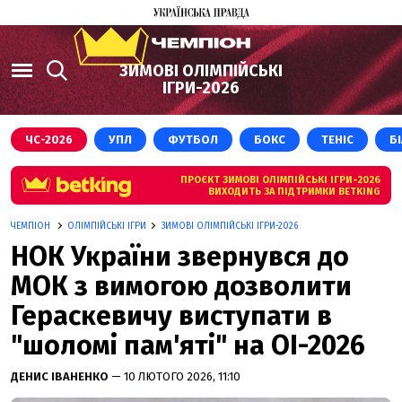
ЗИМОВІ ОЛІМПІЙСЬКІ
ІГРИ-2026
ЧС-2026
УПЛ
ФУТБОЛ
БОКС
ТЕНІС
Б
ПРОЄКТ ЗИМОВІ ОЛІМПІЙСЬКІ ІГРИ-2026
ВИХОДИТЬ ЗА ПІДТРИМКИ BETKING
ЧЕМПІОН
ОЛІМПІЙСЬКІ ІГРИ
ЗИМОВІ ОЛІМПІЙСЬКІ ІГРИ-2026
НОК України звернувся до
МОК з вимогою дозволити
Гераскевичу виступати в
"шоломі пам'яті" на ОІ-2026
ДЕНИС ІВАНЕНКО
— 10 ЛЮТОГО 2026, 11:10