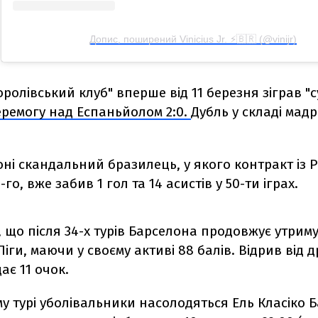
Допис, поширений Vinicius Jr. ⚡️🇧🇷 (@vinijr)
оролівський клуб" вперше від 11 березня зіграв "с
ремогу над Еспаньйолом 2:0.
Дубль у складі мад
оні скандальний бразилець, у якого контракт із 
го, вже забив 1 гол та 14 асистів у 50-ти іграх.
 що після 34-х турів Барселона продовжує утриму
Ліги, маючи у своєму активі 88 балів. Відрив від
ає 11 очок.
у турі уболівальники насолодяться Ель Класіко Б