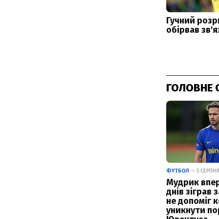
ГОЛОВНЕ 
ФУТБОЛ
— 5 СЕРПНЯ 
Мудрик впер
днів зіграв з
не допоміг 
уникнути по