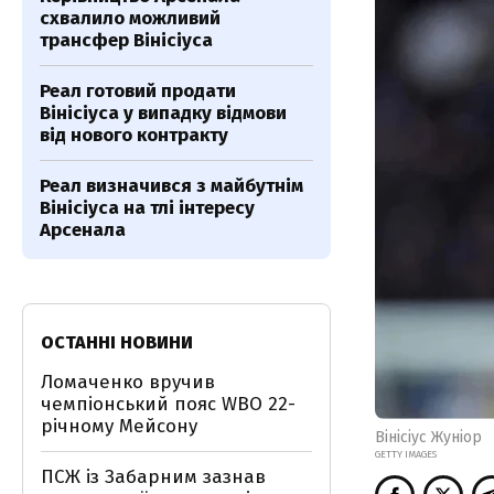
схвалило можливий
трансфер Вінісіуса
Реал готовий продати
Вінісіуса у випадку відмови
від нового контракту
Реал визначився з майбутнім
Вінісіуса на тлі інтересу
Арсенала
ОСТАННІ НОВИНИ
Ломаченко вручив
чемпіонський пояс WBO 22-
річному Мейсону
Вінісіус Жуніор
GETTY IMAGES
ПСЖ із Забарним зазнав