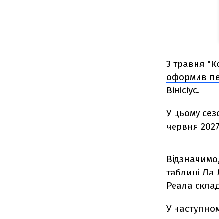
3 травня "К
оформив пе
Вінісіус.
У цьому сез
червня 2027-
Відзначимо,
таблиці Ла 
Реала склад
У наступном