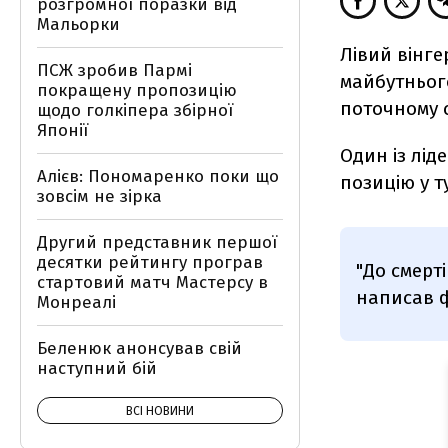
розгромної поразки від
Мальорки
Лівий вінге
ПСЖ зробив Пармі
майбутнього
покращену пропозицію
поточному с
щодо голкіпера збірної
Японії
Один із лід
Алієв: Пономаренко поки що
позицію у т
зовсім не зірка
Другий представник першої
десятки рейтингу програв
"До смерт
стартовий матч Мастерсу в
написав ф
Монреалі
Беленюк анонсував свій
наступний бій
ВСІ НОВИНИ