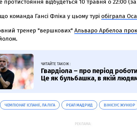
 протистояння відбудеться
10 травня о 22:00 (з
що команда Гансі Фліка у цьому турі
обіграла Осас
овний тренер "вершкових"
Альваро Арбелоа про
йолом.
ЧИТАЙТЕ ТАКОЖ :
Гвардіола – про період роботи
Це як бульбашка, в якій люд
ЧЕМПІОНАТ ІСПАНІЇ, ЛА ЛІГА
РЕАЛ МАДРИД
ВІНІСІУС ЖУНІОР
РЕКЛАМА: