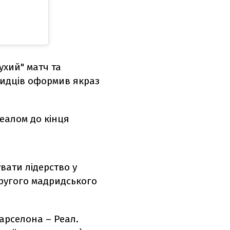
ухий" матч та
ридців оформив якраз
Реалом до кінця
вати лідерство у
 другого мадридського
арселона – Реал.