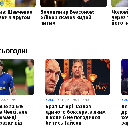
СЬОГОДНІ
2026, 16:50
БОКС
— 5 СЕРПНЯ 2026, 12:40
БОК
ше за 615
Брат Ф'юрі назвав
Ве
а Челсі, але
єдиного боксера, з яким
др
команді
ніколи б не погодився
хо
разки від
битись Тайсон
за