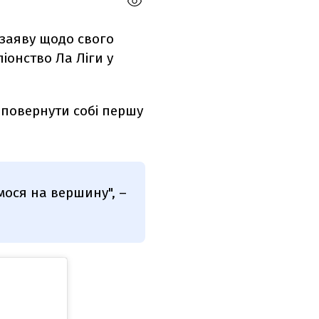
у заяву щодо свого
іонство Ла Ліги у
 повернути собі першу
мося на вершину", –