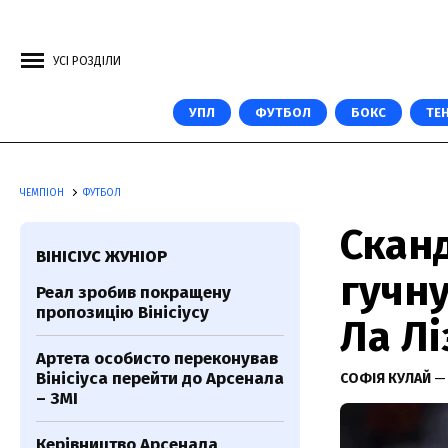
УСІ РОЗДІЛИ
УПЛ
ФУТБОЛ
БОКС
ТЕН
ЧЕМПІОН
ФУТБОЛ
Скан
ВІНІСІУС ЖУНІОР
гучну
Реал зробив покращену
пропозицію Вінісіусу
Ла Лі
Артета особисто переконував
Вінісіуса перейти до Арсенала
СОФІЯ КУЛАЙ
— 
– ЗМІ
Керівництво Арсенала