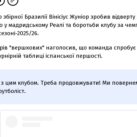
р збірної Бразилії Вінісіус Жуніор зробив відверт
 у мадридському Реалі та боротьби клубу за чемп
езоні-2025/26.
ерів "вершкових" наголосив, що команда спробує
урнірній таблиці іспанської першості.
і з цим клубом. Треба продовжувати! Ми поверне
утболіст.