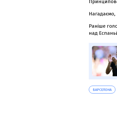
Принципове
Нагадаємо, 
Раніше гол
над Еспань
БАРСЕЛОНА