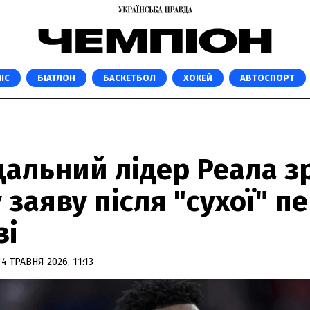
ІС
БІАТЛОН
БАСКЕТБОЛ
ХОКЕЙ
АВТОСПОРТ
дальний лідер Реала з
 заяву після "сухої" п
зі
4 ТРАВНЯ 2026, 11:13