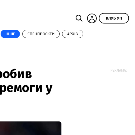
КЛУБ УП
ІНШЕ
СПЕЦПРОЄКТИ
АРХІВ
робив
РЕКЛАМА:
еремоги у