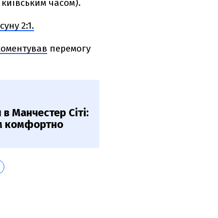
а київським часом).
уну 2:1.
коментував
перемогу
 в Манчестер Сіті:
ям комфортно