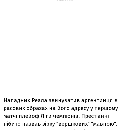
Нападник Реала звинуватив аргентинця в
расових образах на його адресу у першому
матчі плейоф Ліги чемпіонів. Престіанні
нібито назвав зірку "вершкових" "мавпою",