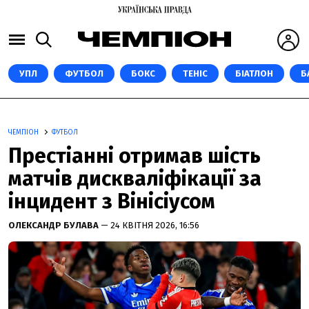
УПЛ
ФУТБОЛ
БОКС
ТЕНІС
БІАТЛОН
Б
ЧЕМПІОН
ФУТБОЛ
Престіанні отримав шість
матчів дискваліфікації за
інцидент з Вінісіусом
ОЛЕКСАНДР БУЛАВА
— 24 КВІТНЯ 2026, 16:56