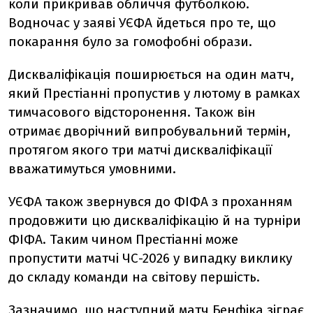
коли прикривав обличчя футболкою.
Водночас у заяві УЄФА йдеться про те, що
покарання було за гомофобні образи.
Дискваліфікація поширюється на один матч,
який Престіанні пропустив у лютому в рамках
тимчасового відсторонення. Також він
отримає дворічний випробувальний термін,
протягом якого три матчі дискваліфікації
вважатимуться умовними.
УЄФА також звернувся до ФІФА з проханням
продовжити цю дискваліфікацію й на турніри
ФІФА. Таким чином Престіанні може
пропустити матчі ЧС-2026 у випадку виклику
до складу команди на світову першість.
Зазначимо, що наступний матч Бенфіка зіграє