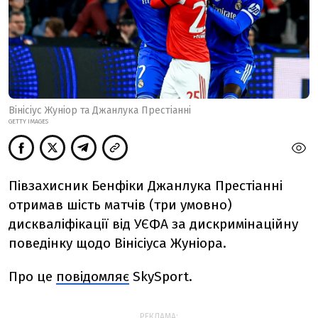
Вінісіус Жуніор та Джанлука Престіанні
GETTY IMAGES
Півзахисник Бенфіки Джанлука Престіанні
отримав шість матчів (три умовно)
дискваліфікації від УЄФА за дискримінаційну
поведінку щодо Вінісіуса Жуніора.
Про це
повідомляє
SkySport.
РЕКЛАМА: