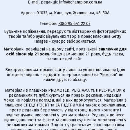
E-mail редакції:
info@champion.com.ua
Адреса: 01032, м. Київ, вул. Жилянська, 48, 50А
Телефон:
+380 95 641 22 07
Будь-яке копіювання, передрук та відтворення фотографічних
творів та/або аудіовізуальних творів правовласника Getty
Images - суворо забороняється.
Матеріали, розміщені на цьому сайті, призначені
виключно для
осіб віком від 21 року.
Якщо вам менше 21 року, будь ласка,
залиште цей сайт.
Використання матеріалів сайту лише за умови посилання (для
інтернет-видань - відкрите гіперпосилання) на "Чемпіон" не
нижче другого абзацу.
Матеріали з плашкою PROMOTED, РЕКЛАМА та ПРЕС-РЕЛІЗИ є
рекламними та публікуються на правах реклами. Редакція
може не поділяти погляди, які в них промотуються. Матеріали з
плашкою СПЕЦПРОЄКТ та ЗА ПІДТРИМКИ також є рекламними,
проте редакція бере участь у підготовці цього контенту і
поділяє думки, висловлені у цих матеріалах. Редакція не несе
відповідальності за факти та оціночні судження, оприлюднені у
рекламних матеріалах. Згідно з українським законодавством
відповідальність за зміст реклами несе рекламодавець.