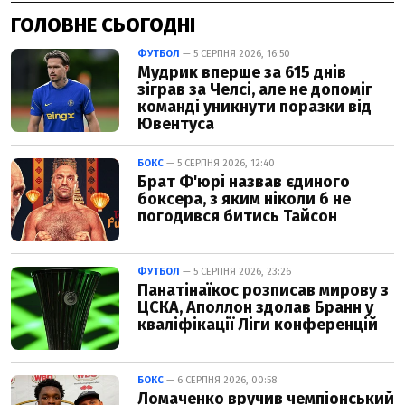
ГОЛОВНЕ СЬОГОДНІ
ФУТБОЛ
— 5 СЕРПНЯ 2026, 16:50
Мудрик вперше за 615 днів
зіграв за Челсі, але не допоміг
команді уникнути поразки від
Ювентуса
БОКС
— 5 СЕРПНЯ 2026, 12:40
Брат Ф'юрі назвав єдиного
боксера, з яким ніколи б не
погодився битись Тайсон
ФУТБОЛ
— 5 СЕРПНЯ 2026, 23:26
Панатінаїкос розписав мирову з
ЦСКА, Аполлон здолав Бранн у
кваліфікації Ліги конференцій
БОКС
— 6 СЕРПНЯ 2026, 00:58
Ломаченко вручив чемпіонський