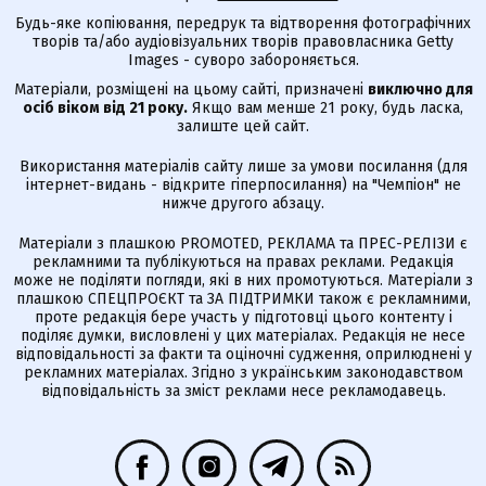
Будь-яке копіювання, передрук та відтворення фотографічних
творів та/або аудіовізуальних творів правовласника Getty
Images - суворо забороняється.
Матеріали, розміщені на цьому сайті, призначені
виключно для
осіб віком від 21 року.
Якщо вам менше 21 року, будь ласка,
залиште цей сайт.
Використання матеріалів сайту лише за умови посилання (для
інтернет-видань - відкрите гіперпосилання) на "Чемпіон" не
нижче другого абзацу.
Матеріали з плашкою PROMOTED, РЕКЛАМА та ПРЕС-РЕЛІЗИ є
рекламними та публікуються на правах реклами. Редакція
може не поділяти погляди, які в них промотуються. Матеріали з
плашкою СПЕЦПРОЄКТ та ЗА ПІДТРИМКИ також є рекламними,
проте редакція бере участь у підготовці цього контенту і
поділяє думки, висловлені у цих матеріалах. Редакція не несе
відповідальності за факти та оціночні судження, оприлюднені у
рекламних матеріалах. Згідно з українським законодавством
відповідальність за зміст реклами несе рекламодавець.