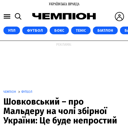
УПЛ
ФУТБОЛ
БОКС
ТЕНІС
БІАТЛОН
Б
РЕКЛАМА:
ЧЕМПІОН
ФУТБОЛ
Шовковський – про
Мальдеру на чолі збірної
України: Це буде непростий