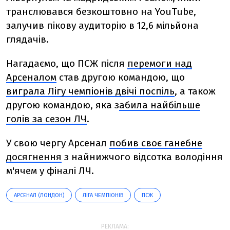
транслювався безкоштовно на YouTube,
залучив пікову аудиторію в 12,6 мільйона
глядачів.
Нагадаємо, що ПСЖ після
перемоги над
Арсеналом
став другою командою, що
виграла Лігу чемпіонів двічі поспіль
, а також
другою командою, яка з
абила найбільше
голів за сезон ЛЧ
.
У свою чергу Арсенал
побив своє ганебне
досягнення
з найнижчого відсотка володіння
м'ячем у фіналі ЛЧ.
АРСЕНАЛ (ЛОНДОН)
ЛІГА ЧЕМПІОНІВ
ПСЖ
РЕКЛАМА: