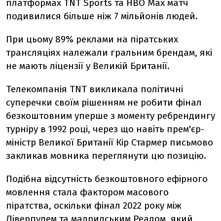
платформах TNT Sports та HBO Max матч
подивилися більше ніж 7 мільйонів людей.
При цьому 89% реклами на піратських
трансляціях належали гральним брендам, які
не мають ліцензії у Великій Британії.
Телекомпанія TNT викликала політичні
суперечки своїм рішенням не робити фінал
безкоштовним уперше з моменту ребрендингу
турніру в 1992 році, через що навіть прем'єр-
міністр Великої Британії Кір Стармер письмово
закликав мовника переглянути цю позицію.
Подібна відсутність безкоштовного ефірного
мовлення стала фактором масового
піратства, оскільки фінал 2022 року між
Ліверпулем та мадридським Реалом, який