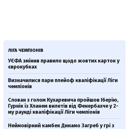
ЛІГА ЧЕМПІОНІВ
УЄФА змінив правило щодо жовтих карток у
єврокубках
Визначилися пари плейоф кваліфікації Ліги
чемпіонів
Слован з голом Кухаревича пройшов Іберію,
Гурнік із Хланем вилетів від Фенербахче у 2-
му раунді кваліфікації Ліги чемпіонів
Неймовірний камбек Динамо Загреб у грі з